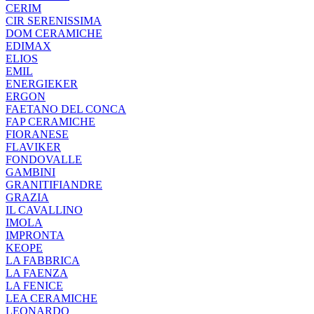
CERIM
CIR SERENISSIMA
DOM CERAMICHE
EDIMAX
ELIOS
EMIL
ENERGIEKER
ERGON
FAETANO DEL CONCA
FAP CERAMICHE
FIORANESE
FLAVIKER
FONDOVALLE
GAMBINI
GRANITIFIANDRE
GRAZIA
IL CAVALLINO
IMOLA
IMPRONTA
KEOPE
LA FABBRICA
LA FAENZA
LA FENICE
LEA CERAMICHE
LEONARDO