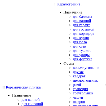
Керамогранит
Назначение
для балкона
для ванной
для гаража
для гостиной
для коридора
для кухни
для пола
для стен
для туалета
для улицы
для фартука
Форма
восьмиугольник
другая
квадрат
прямоугольник
ромб
Керамическая плитка
трапеция
треугольник
Назначение
чешуя
для ванной
шеврон
для гостиной
шестиугольник