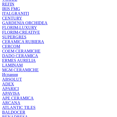
REFIN
IRIS FMG
ITALGRANITI
CENTURY
GARDENIA ORCHIDEA
FLORIM-LUXURY
FLORIM-CREATIVE
SUPERGRES
CERAMICA RUBIERA
CERCOM
COEM CERAMICHE
DADO CERAMICA
ERMES AURELIA
LAMINAM
MGM CERAMICHE
Испания
ABSOLUT
ADEX
APARICI
APAVISA
APE CERAMICA
ARCANA
ATLANTIC TILES
BALDOCER
BENADRESA