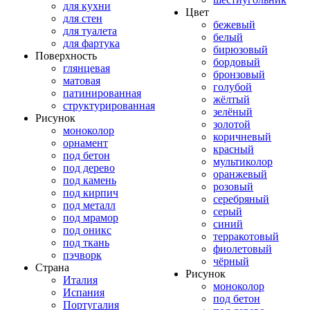
для кухни
Цвет
для стен
бежевый
для туалета
белый
для фартука
бирюзовый
Поверхность
бордовый
глянцевая
бронзовый
матовая
голубой
патинированная
жёлтый
структурированная
зелёный
Рисунок
золотой
моноколор
коричневый
орнамент
красный
под бетон
мультиколор
под дерево
оранжевый
под камень
розовый
под кирпич
серебряный
под металл
серый
под мрамор
синий
под оникс
терракотовый
под ткань
фиолетовый
пэчворк
чёрный
Страна
Рисунок
Италия
моноколор
Испания
под бетон
Португалия