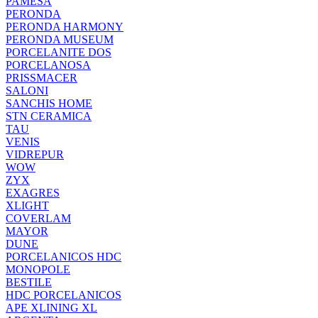
PAMESA
PERONDA
PERONDA HARMONY
PERONDA MUSEUM
PORCELANITE DOS
PORCELANOSA
PRISSMACER
SALONI
SANCHIS HOME
STN CERAMICA
TAU
VENIS
VIDREPUR
WOW
ZYX
EXAGRES
XLIGHT
COVERLAM
MAYOR
DUNE
PORCELANICOS HDC
MONOPOLE
BESTILE
HDC PORCELANICOS
APE XLINING XL