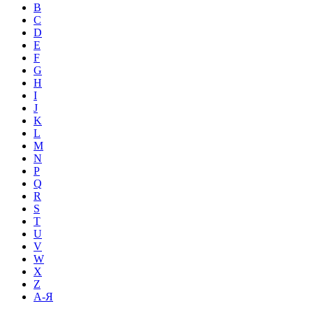
B
C
D
E
F
G
H
I
J
K
L
M
N
P
Q
R
S
T
U
V
W
X
Z
А-Я