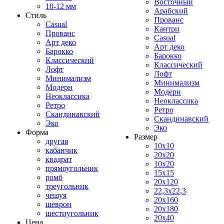
Восточный
10-12 мм
Арабский
Стиль
Прованс
Casual
Кантри
Прованс
Casual
Арт деко
Арт деко
Барокко
Барокко
Классический
Классический
Лофт
Лофт
Минимализм
Минимализм
Модерн
Модерн
Неоклассика
Неоклассика
Ретро
Ретро
Скандинавский
Скандинавский
Эко
Эко
Форма
Размер
другая
10x10
кабанчик
20x20
квадрат
10x20
прямоугольник
15x15
ромб
20x120
треугольник
22,3x22,3
чешуя
20x160
шеврон
20x180
шестиугольник
20x40
Цена