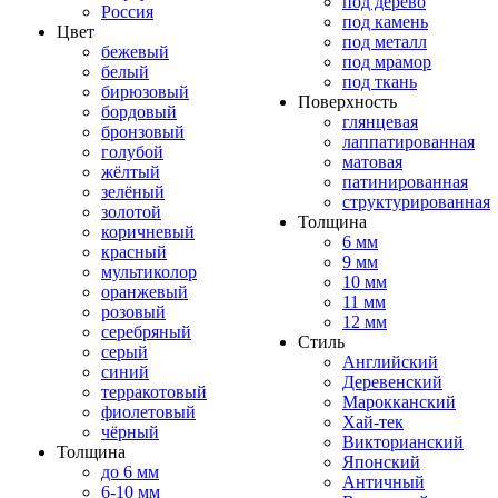
под дерево
Россия
под камень
Цвет
под металл
бежевый
под мрамор
белый
под ткань
бирюзовый
Поверхность
бордовый
глянцевая
бронзовый
лаппатированная
голубой
матовая
жёлтый
патинированная
зелёный
структурированная
золотой
Толщина
коричневый
6 мм
красный
9 мм
мультиколор
10 мм
оранжевый
11 мм
розовый
12 мм
серебряный
Стиль
серый
Английский
синий
Деревенский
терракотовый
Марокканский
фиолетовый
Хай-тек
чёрный
Викторианский
Толщина
Японский
до 6 мм
Античный
6-10 мм