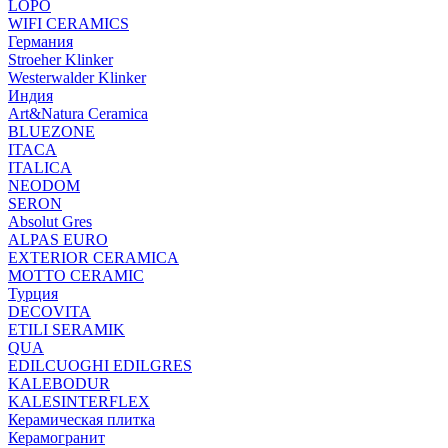
LOPO
WIFI CERAMICS
Германия
Stroeher Klinker
Westerwalder Klinker
Индия
Art&Natura Ceramica
BLUEZONE
ITACA
ITALICA
NEODOM
SERON
Absolut Gres
ALPAS EURO
EXTERIOR CERAMICA
MOTTO CERAMIC
Турция
DECOVITA
ETILI SERAMIK
QUA
EDILCUOGHI EDILGRES
KALEBODUR
KALESINTERFLEX
Керамическая плитка
Керамогранит