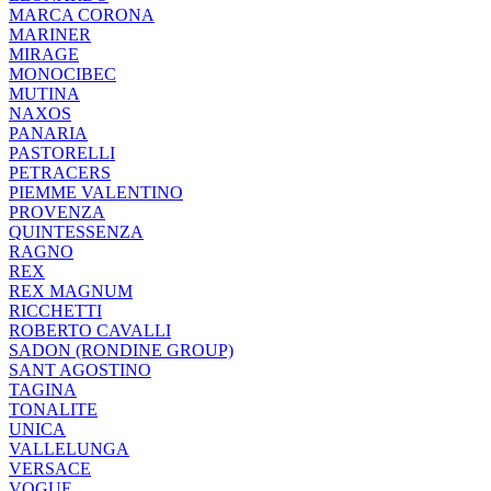
MARCA CORONA
MARINER
MIRAGE
MONOCIBEC
MUTINA
NAXOS
PANARIA
PASTORELLI
PETRACERS
PIEMME VALENTINO
PROVENZA
QUINTESSENZA
RAGNO
REX
REX MAGNUM
RICCHETTI
ROBERTO CAVALLI
SADON (RONDINE GROUP)
SANT AGOSTINO
TAGINA
TONALITE
UNICA
VALLELUNGA
VERSACE
VOGUE