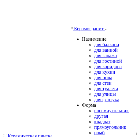
Керамогранит
Назначение
для балкона
для ванной
для гаража
для гостиной
для коридора
для кухни
для пола
для стен
для туалета
для улицы
для фартука
Форма
восьмиугольник
другая
квадрат
прямоугольник
ромб
Керамическая плитка