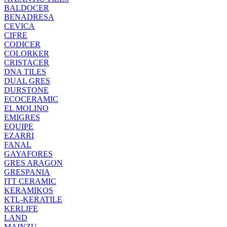
BALDOCER
BENADRESA
CEVICA
CIFRE
CODICER
COLORKER
CRISTACER
DNA TILES
DUAL GRES
DURSTONE
ECOCERAMIC
EL MOLINO
EMIGRES
EQUIPE
EZARRI
FANAL
GAYAFORES
GRES ARAGON
GRESPANIA
ITT CERAMIC
KERAMIKOS
KTL-KERATILE
KERLIFE
LAND
MAINZU