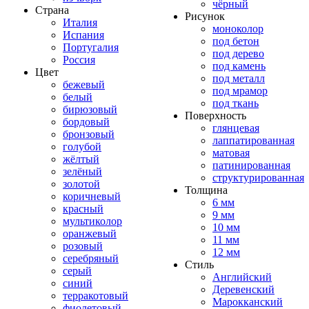
чёрный
Страна
Рисунок
Италия
моноколор
Испания
под бетон
Португалия
под дерево
Россия
под камень
Цвет
под металл
бежевый
под мрамор
белый
под ткань
бирюзовый
Поверхность
бордовый
глянцевая
бронзовый
лаппатированная
голубой
матовая
жёлтый
патинированная
зелёный
структурированная
золотой
Толщина
коричневый
6 мм
красный
9 мм
мультиколор
10 мм
оранжевый
11 мм
розовый
12 мм
серебряный
Стиль
серый
Английский
синий
Деревенский
терракотовый
Марокканский
фиолетовый