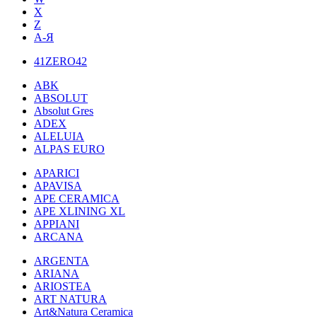
X
Z
А-Я
41ZERO42
ABK
ABSOLUT
Absolut Gres
ADEX
ALELUIA
ALPAS EURO
APARICI
APAVISA
APE CERAMICA
APE XLINING XL
APPIANI
ARCANA
ARGENTA
ARIANA
ARIOSTEA
ART NATURA
Art&Natura Ceramica