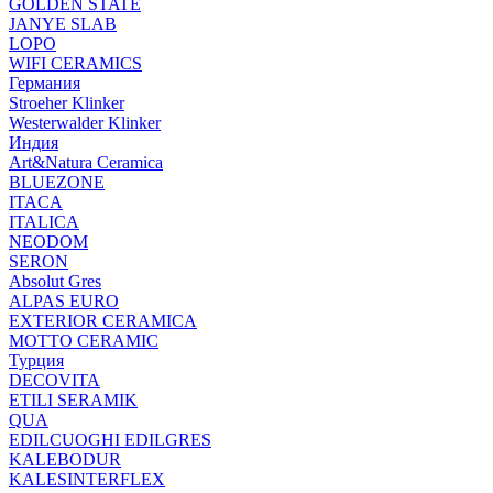
GOLDEN STATE
JANYE SLAB
LOPO
WIFI CERAMICS
Германия
Stroeher Klinker
Westerwalder Klinker
Индия
Art&Natura Ceramica
BLUEZONE
ITACA
ITALICA
NEODOM
SERON
Absolut Gres
ALPAS EURO
EXTERIOR CERAMICA
MOTTO CERAMIC
Турция
DECOVITA
ETILI SERAMIK
QUA
EDILCUOGHI EDILGRES
KALEBODUR
KALESINTERFLEX