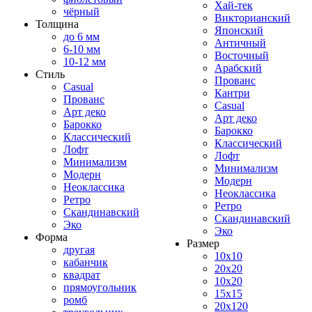
Хай-тек
чёрный
Викторианский
Толщина
Японский
до 6 мм
Античный
6-10 мм
Восточный
10-12 мм
Арабский
Стиль
Прованс
Casual
Кантри
Прованс
Casual
Арт деко
Арт деко
Барокко
Барокко
Классический
Классический
Лофт
Лофт
Минимализм
Минимализм
Модерн
Модерн
Неоклассика
Неоклассика
Ретро
Ретро
Скандинавский
Скандинавский
Эко
Эко
Форма
Размер
другая
10x10
кабанчик
20x20
квадрат
10x20
прямоугольник
15x15
ромб
20x120