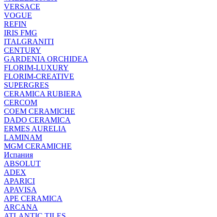
VERSACE
VOGUE
REFIN
IRIS FMG
ITALGRANITI
CENTURY
GARDENIA ORCHIDEA
FLORIM-LUXURY
FLORIM-CREATIVE
SUPERGRES
CERAMICA RUBIERA
CERCOM
COEM CERAMICHE
DADO CERAMICA
ERMES AURELIA
LAMINAM
MGM CERAMICHE
Испания
ABSOLUT
ADEX
APARICI
APAVISA
APE CERAMICA
ARCANA
ATLANTIC TILES