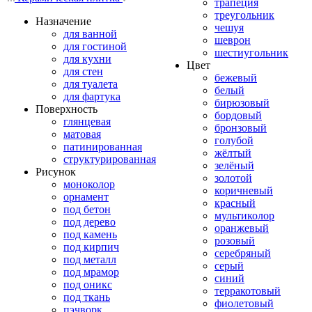
трапеция
треугольник
Назначение
чешуя
для ванной
шеврон
для гостиной
шестиугольник
для кухни
Цвет
для стен
бежевый
для туалета
белый
для фартука
бирюзовый
Поверхность
бордовый
глянцевая
бронзовый
матовая
голубой
патинированная
жёлтый
структурированная
зелёный
Рисунок
золотой
моноколор
коричневый
орнамент
красный
под бетон
мультиколор
под дерево
оранжевый
под камень
розовый
под кирпич
серебряный
под металл
серый
под мрамор
синий
под оникс
терракотовый
под ткань
фиолетовый
пэчворк