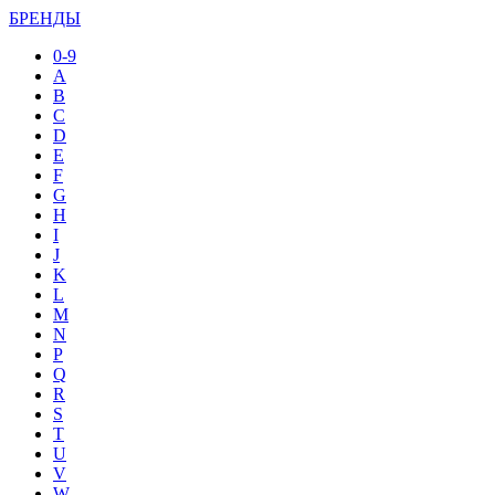
БРЕНДЫ
0-9
A
B
C
D
E
F
G
H
I
J
K
L
M
N
P
Q
R
S
T
U
V
W