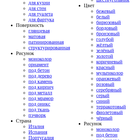
для кухни
Цвет
для стен
бежевый
для туалета
белый
для фартука
бирюзовый
Поверхность
бордовый
глянцевая
бронзовый
матовая
голубой
патинированная
жёлтый
структурированная
зелёный
Рисунок
золотой
моноколор
коричневый
орнамент
красный
под бетон
мультиколор
под дерево
оранжевый
под камень
розовый
под кирпич
серебряный
под металл
серый
под мрамор
синий
под оникс
терракотовый
под ткань
фиолетовый
пэчворк
чёрный
Страна
Рисунок
Италия
моноколор
Испания
под бетон
Португалия