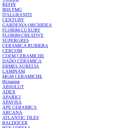
REFIN
IRIS FMG
ITALGRANITI
CENTURY
GARDENIA ORCHIDEA
FLORIM-LUXURY
FLORIM-CREATIVE
SUPERGRES
CERAMICA RUBIERA
CERCOM
COEM CERAMICHE
DADO CERAMICA
ERMES AURELIA
LAMINAM
MGM CERAMICHE
Испания
ABSOLUT
ADEX
APARICI
APAVISA
APE CERAMICA
ARCANA
ATLANTIC TILES
BALDOCER
BENADRESA