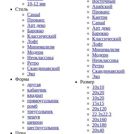
Восточный
10-12 мм
Арабский
Стиль
Прованс
Casual
Кантри
Прованс
Casual
Арт деко
Арт деко
Барокко
Барокко
Классический
Классический
Лофт
Лофт
Минимализм
Минимализм
Модерн
Модерн
Неоклассика
Неоклассика
Ретро
Ретро
Скандинавский
Скандинавский
Эко
Эко
Форма
Размер
другая
10x10
кабанчик
20x20
квадрат
10x20
прямоугольник
15x15
ромб
20x120
треугольник
22,3x22,3
чешуя
20x160
шеврон
20x180
шестиугольник
20x40
Цена