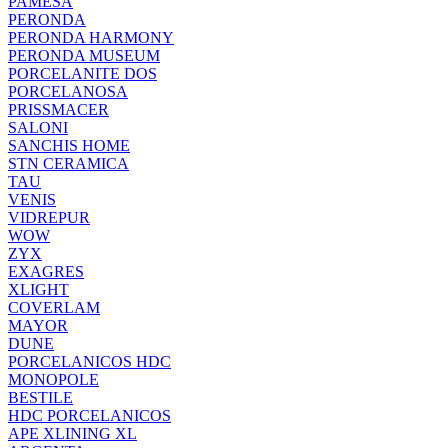
PAMESA
PERONDA
PERONDA HARMONY
PERONDA MUSEUM
PORCELANITE DOS
PORCELANOSA
PRISSMACER
SALONI
SANCHIS HOME
STN CERAMICA
TAU
VENIS
VIDREPUR
WOW
ZYX
EXAGRES
XLIGHT
COVERLAM
MAYOR
DUNE
PORCELANICOS HDC
MONOPOLE
BESTILE
HDC PORCELANICOS
APE XLINING XL