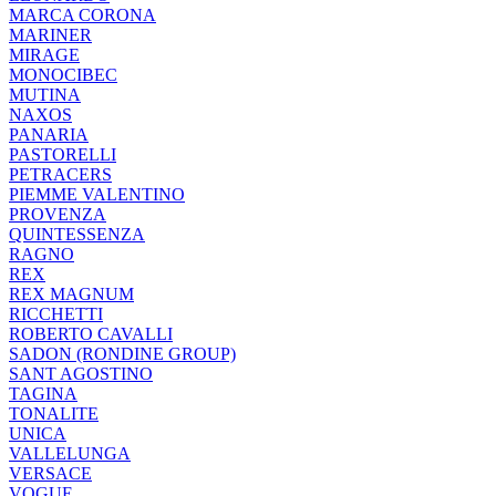
MARCA CORONA
MARINER
MIRAGE
MONOCIBEC
MUTINA
NAXOS
PANARIA
PASTORELLI
PETRACERS
PIEMME VALENTINO
PROVENZA
QUINTESSENZA
RAGNO
REX
REX MAGNUM
RICCHETTI
ROBERTO CAVALLI
SADON (RONDINE GROUP)
SANT AGOSTINO
TAGINA
TONALITE
UNICA
VALLELUNGA
VERSACE
VOGUE