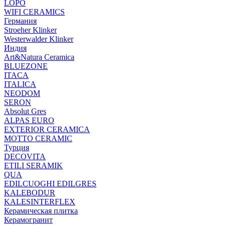
LOPO
WIFI CERAMICS
Германия
Stroeher Klinker
Westerwalder Klinker
Индия
Art&Natura Ceramica
BLUEZONE
ITACA
ITALICA
NEODOM
SERON
Absolut Gres
ALPAS EURO
EXTERIOR CERAMICA
MOTTO CERAMIC
Турция
DECOVITA
ETILI SERAMIK
QUA
EDILCUOGHI EDILGRES
KALEBODUR
KALESINTERFLEX
Керамическая плитка
Керамогранит