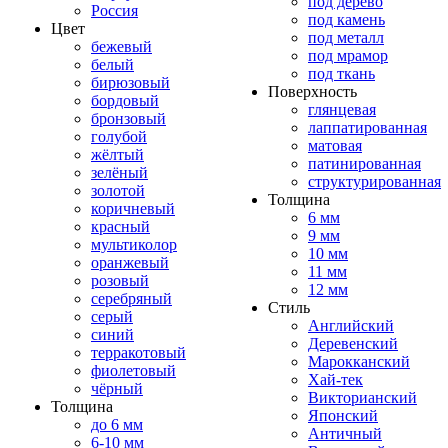
под дерево
Россия
под камень
Цвет
под металл
бежевый
под мрамор
белый
под ткань
бирюзовый
Поверхность
бордовый
глянцевая
бронзовый
лаппатированная
голубой
матовая
жёлтый
патинированная
зелёный
структурированная
золотой
Толщина
коричневый
6 мм
красный
9 мм
мультиколор
10 мм
оранжевый
11 мм
розовый
12 мм
серебряный
Стиль
серый
Английский
синий
Деревенский
терракотовый
Марокканский
фиолетовый
Хай-тек
чёрный
Викторианский
Толщина
Японский
до 6 мм
Античный
6-10 мм