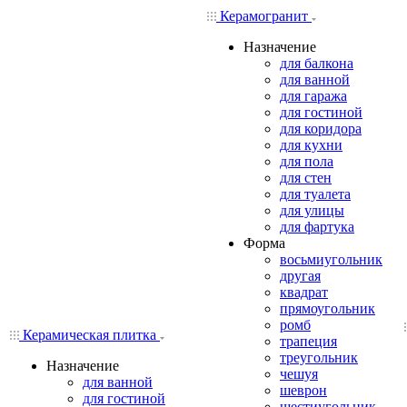
Керамогранит
Назначение
для балкона
для ванной
для гаража
для гостиной
для коридора
для кухни
для пола
для стен
для туалета
для улицы
для фартука
Форма
восьмиугольник
другая
квадрат
прямоугольник
ромб
Керамическая плитка
трапеция
треугольник
Назначение
чешуя
для ванной
шеврон
для гостиной
шестиугольник