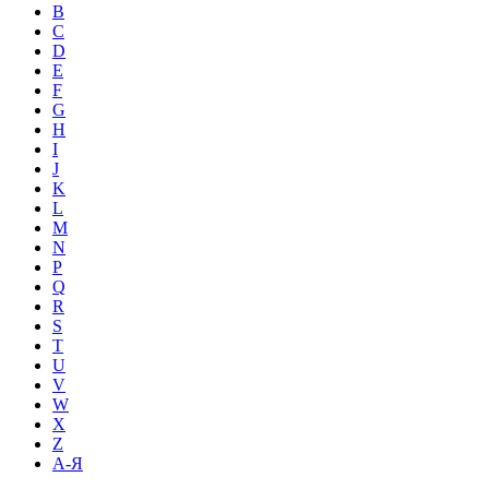
B
C
D
E
F
G
H
I
J
K
L
M
N
P
Q
R
S
T
U
V
W
X
Z
А-Я