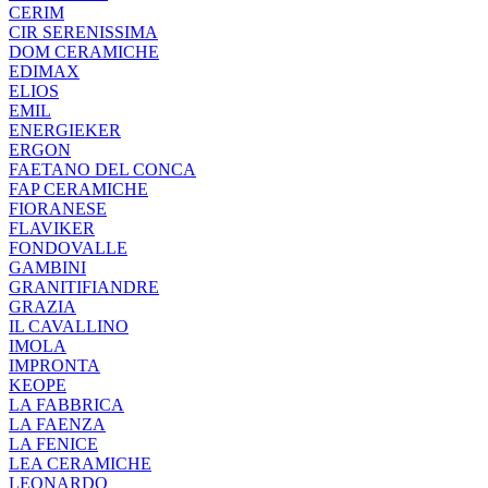
CERIM
CIR SERENISSIMA
DOM CERAMICHE
EDIMAX
ELIOS
EMIL
ENERGIEKER
ERGON
FAETANO DEL CONCA
FAP CERAMICHE
FIORANESE
FLAVIKER
FONDOVALLE
GAMBINI
GRANITIFIANDRE
GRAZIA
IL CAVALLINO
IMOLA
IMPRONTA
KEOPE
LA FABBRICA
LA FAENZA
LA FENICE
LEA CERAMICHE
LEONARDO