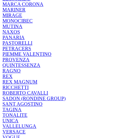
MARCA CORONA
MARINER
MIRAGE
MONOCIBEC
MUTINA
NAXOS
PANARIA
PASTORELLI
PETRACERS
PIEMME VALENTINO
PROVENZA
QUINTESSENZA
RAGNO
REX
REX MAGNUM
RICCHETTI
ROBERTO CAVALLI
SADON (RONDINE GROUP)
SANT AGOSTINO
TAGINA
TONALITE
UNICA
VALLELUNGA
VERSACE
VOGUE