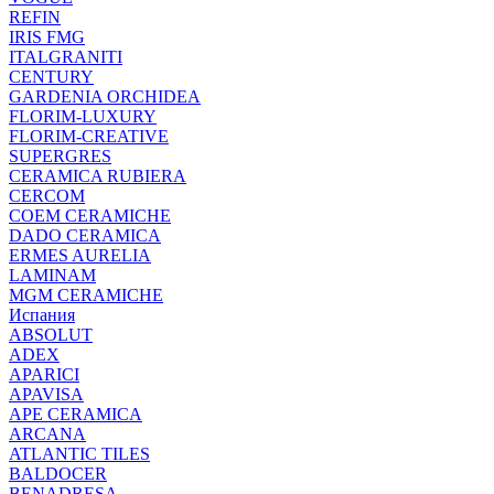
REFIN
IRIS FMG
ITALGRANITI
CENTURY
GARDENIA ORCHIDEA
FLORIM-LUXURY
FLORIM-CREATIVE
SUPERGRES
CERAMICA RUBIERA
CERCOM
COEM CERAMICHE
DADO CERAMICA
ERMES AURELIA
LAMINAM
MGM CERAMICHE
Испания
ABSOLUT
ADEX
APARICI
APAVISA
APE CERAMICA
ARCANA
ATLANTIC TILES
BALDOCER
BENADRESA