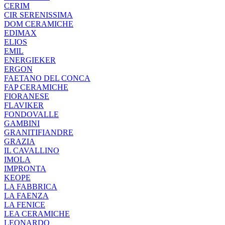
CERIM
CIR SERENISSIMA
DOM CERAMICHE
EDIMAX
ELIOS
EMIL
ENERGIEKER
ERGON
FAETANO DEL CONCA
FAP CERAMICHE
FIORANESE
FLAVIKER
FONDOVALLE
GAMBINI
GRANITIFIANDRE
GRAZIA
IL CAVALLINO
IMOLA
IMPRONTA
KEOPE
LA FABBRICA
LA FAENZA
LA FENICE
LEA CERAMICHE
LEONARDO