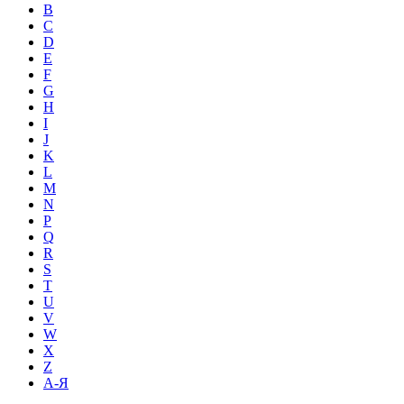
B
C
D
E
F
G
H
I
J
K
L
M
N
P
Q
R
S
T
U
V
W
X
Z
А-Я