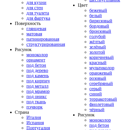
для кухни
Цвет
для стен
бежевый
для туалета
белый
для фартука
бирюзовый
Поверхность
бордовый
глянцевая
бронзовый
матовая
голубой
патинированная
жёлтый
структурированная
зелёный
Рисунок
золотой
моноколор
коричневый
орнамент
красный
под бетон
мультиколор
под дерево
оранжевый
под камень
розовый
под кирпич
серебряный
под металл
серый
под мрамор
синий
под оникс
терракотовый
под ткань
фиолетовый
пэчворк
чёрный
Страна
Рисунок
Италия
моноколор
Испания
под бетон
Португалия