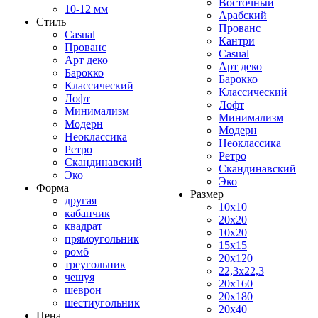
Восточный
10-12 мм
Арабский
Стиль
Прованс
Casual
Кантри
Прованс
Casual
Арт деко
Арт деко
Барокко
Барокко
Классический
Классический
Лофт
Лофт
Минимализм
Минимализм
Модерн
Модерн
Неоклассика
Неоклассика
Ретро
Ретро
Скандинавский
Скандинавский
Эко
Эко
Форма
Размер
другая
10x10
кабанчик
20x20
квадрат
10x20
прямоугольник
15x15
ромб
20x120
треугольник
22,3x22,3
чешуя
20x160
шеврон
20x180
шестиугольник
20x40
Цена