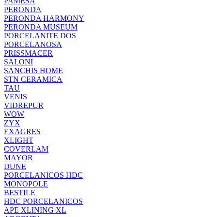
PAMESA
PERONDA
PERONDA HARMONY
PERONDA MUSEUM
PORCELANITE DOS
PORCELANOSA
PRISSMACER
SALONI
SANCHIS HOME
STN CERAMICA
TAU
VENIS
VIDREPUR
WOW
ZYX
EXAGRES
XLIGHT
COVERLAM
MAYOR
DUNE
PORCELANICOS HDC
MONOPOLE
BESTILE
HDC PORCELANICOS
APE XLINING XL