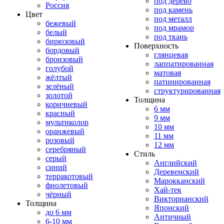
под дерево
Россия
под камень
Цвет
под металл
бежевый
под мрамор
белый
под ткань
бирюзовый
Поверхность
бордовый
глянцевая
бронзовый
лаппатированная
голубой
матовая
жёлтый
патинированная
зелёный
структурированная
золотой
Толщина
коричневый
6 мм
красный
9 мм
мультиколор
10 мм
оранжевый
11 мм
розовый
12 мм
серебряный
Стиль
серый
Английский
синий
Деревенский
терракотовый
Марокканский
фиолетовый
Хай-тек
чёрный
Викторианский
Толщина
Японский
до 6 мм
Античный
6-10 мм