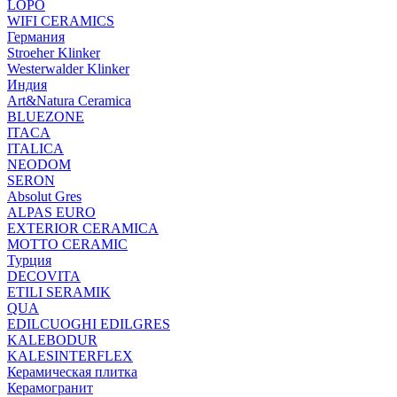
LOPO
WIFI CERAMICS
Германия
Stroeher Klinker
Westerwalder Klinker
Индия
Art&Natura Ceramica
BLUEZONE
ITACA
ITALICA
NEODOM
SERON
Absolut Gres
ALPAS EURO
EXTERIOR CERAMICA
MOTTO CERAMIC
Турция
DECOVITA
ETILI SERAMIK
QUA
EDILCUOGHI EDILGRES
KALEBODUR
KALESINTERFLEX
Керамическая плитка
Керамогранит