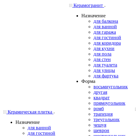
Керамогранит
Назначение
для балкона
для ванной
для гаража
для гостиной
для коридора
для кухни
для пола
для стен
для туалета
для улицы
для фартука
Форма
восьмиугольник
другая
квадрат
прямоугольник
ромб
Керамическая плитка
трапеция
треугольник
Назначение
чешуя
для ванной
шеврон
для гостиной
шестиугольник