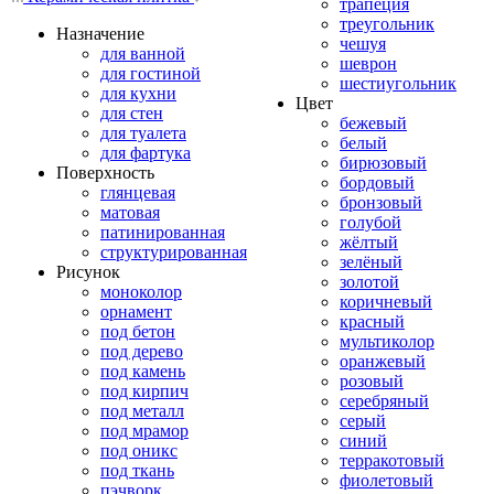
трапеция
треугольник
Назначение
чешуя
для ванной
шеврон
для гостиной
шестиугольник
для кухни
Цвет
для стен
бежевый
для туалета
белый
для фартука
бирюзовый
Поверхность
бордовый
глянцевая
бронзовый
матовая
голубой
патинированная
жёлтый
структурированная
зелёный
Рисунок
золотой
моноколор
коричневый
орнамент
красный
под бетон
мультиколор
под дерево
оранжевый
под камень
розовый
под кирпич
серебряный
под металл
серый
под мрамор
синий
под оникс
терракотовый
под ткань
фиолетовый
пэчворк