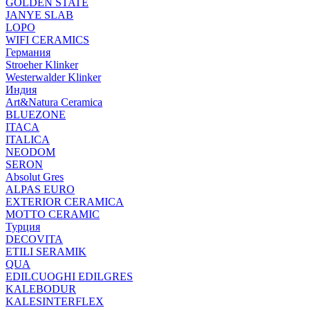
GOLDEN STATE
JANYE SLAB
LOPO
WIFI CERAMICS
Германия
Stroeher Klinker
Westerwalder Klinker
Индия
Art&Natura Ceramica
BLUEZONE
ITACA
ITALICA
NEODOM
SERON
Absolut Gres
ALPAS EURO
EXTERIOR CERAMICA
MOTTO CERAMIC
Турция
DECOVITA
ETILI SERAMIK
QUA
EDILCUOGHI EDILGRES
KALEBODUR
KALESINTERFLEX