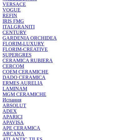
VERSACE
VOGUE
REFIN
IRIS FMG
ITALGRANITI
CENTURY
GARDENIA ORCHIDEA
FLORIM-LUXURY
FLORIM-CREATIVE
SUPERGRES
CERAMICA RUBIERA
CERCOM
COEM CERAMICHE
DADO CERAMICA
ERMES AURELIA
LAMINAM
MGM CERAMICHE
Испания
ABSOLUT
ADEX
APARICI
APAVISA
APE CERAMICA
ARCANA
ATLANTIC TILES