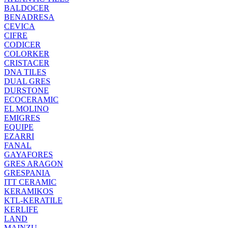
BALDOCER
BENADRESA
CEVICA
CIFRE
CODICER
COLORKER
CRISTACER
DNA TILES
DUAL GRES
DURSTONE
ECOCERAMIC
EL MOLINO
EMIGRES
EQUIPE
EZARRI
FANAL
GAYAFORES
GRES ARAGON
GRESPANIA
ITT CERAMIC
KERAMIKOS
KTL-KERATILE
KERLIFE
LAND
MAINZU