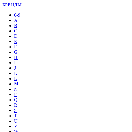
БРЕНДЫ
0-9
A
B
C
D
E
F
G
H
I
J
K
L
M
N
P
Q
R
S
T
U
V
W