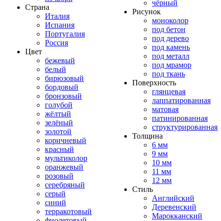
чёрный
Страна
Рисунок
Италия
моноколор
Испания
под бетон
Португалия
под дерево
Россия
под камень
Цвет
под металл
бежевый
под мрамор
белый
под ткань
бирюзовый
Поверхность
бордовый
глянцевая
бронзовый
лаппатированная
голубой
матовая
жёлтый
патинированная
зелёный
структурированная
золотой
Толщина
коричневый
6 мм
красный
9 мм
мультиколор
10 мм
оранжевый
11 мм
розовый
12 мм
серебряный
Стиль
серый
Английский
синий
Деревенский
терракотовый
Марокканский
фиолетовый