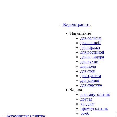
Керамогранит
Назначение
для балкона
для ванной
для гаража
для гостиной
для коридора
для кухни
для пола
для стен
для туалета
для улицы
для фартука
Форма
восьмиугольник
другая
квадрат
прямоугольник
ромб
Керамическая плитка