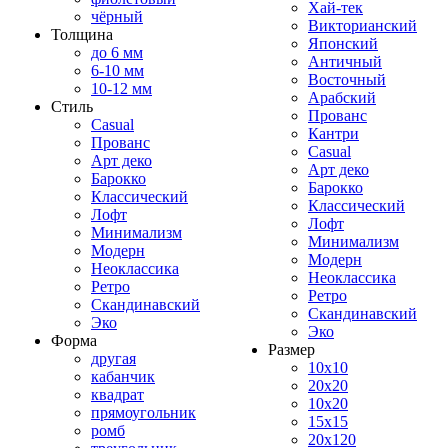
Хай-тек
чёрный
Викторианский
Толщина
Японский
до 6 мм
Античный
6-10 мм
Восточный
10-12 мм
Арабский
Стиль
Прованс
Casual
Кантри
Прованс
Casual
Арт деко
Арт деко
Барокко
Барокко
Классический
Классический
Лофт
Лофт
Минимализм
Минимализм
Модерн
Модерн
Неоклассика
Неоклассика
Ретро
Ретро
Скандинавский
Скандинавский
Эко
Эко
Форма
Размер
другая
10x10
кабанчик
20x20
квадрат
10x20
прямоугольник
15x15
ромб
20x120