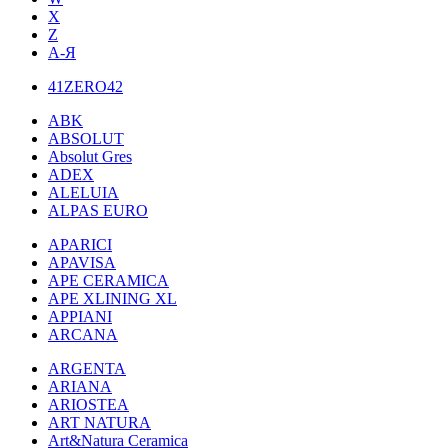
X
Z
А-Я
41ZERO42
ABK
ABSOLUT
Absolut Gres
ADEX
ALELUIA
ALPAS EURO
APARICI
APAVISA
APE CERAMICA
APE XLINING XL
APPIANI
ARCANA
ARGENTA
ARIANA
ARIOSTEA
ART NATURA
Art&Natura Ceramica