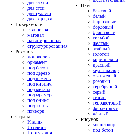
для кухни
Цвет
для стен
бежевый
для туалета
белый
для фартука
бирюзовый
Поверхность
бордовый
глянцевая
бронзовый
матовая
голубой
патинированная
жёлтый
структурированная
зелёный
Рисунок
золотой
моноколор
коричневый
орнамент
красный
под бетон
мультиколор
под дерево
оранжевый
под камень
розовый
под кирпич
серебряный
под металл
серый
под мрамор
синий
под оникс
терракотовый
под ткань
фиолетовый
пэчворк
чёрный
Страна
Рисунок
Италия
моноколор
Испания
под бетон
Португалия