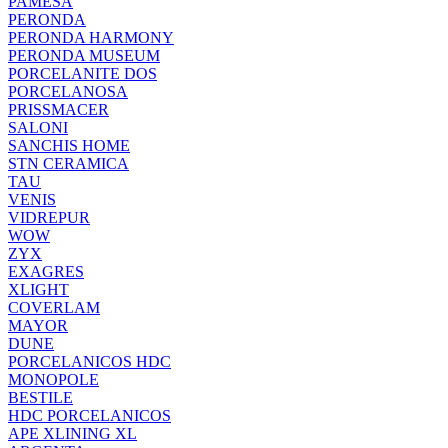
PAMESA
PERONDA
PERONDA HARMONY
PERONDA MUSEUM
PORCELANITE DOS
PORCELANOSA
PRISSMACER
SALONI
SANCHIS HOME
STN CERAMICA
TAU
VENIS
VIDREPUR
WOW
ZYX
EXAGRES
XLIGHT
COVERLAM
MAYOR
DUNE
PORCELANICOS HDC
MONOPOLE
BESTILE
HDC PORCELANICOS
APE XLINING XL