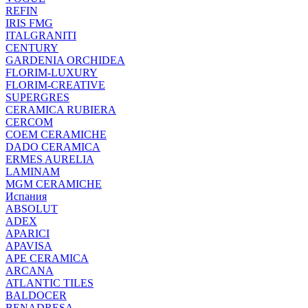
REFIN
IRIS FMG
ITALGRANITI
CENTURY
GARDENIA ORCHIDEA
FLORIM-LUXURY
FLORIM-CREATIVE
SUPERGRES
CERAMICA RUBIERA
CERCOM
COEM CERAMICHE
DADO CERAMICA
ERMES AURELIA
LAMINAM
MGM CERAMICHE
Испания
ABSOLUT
ADEX
APARICI
APAVISA
APE CERAMICA
ARCANA
ATLANTIC TILES
BALDOCER
BENADRESA