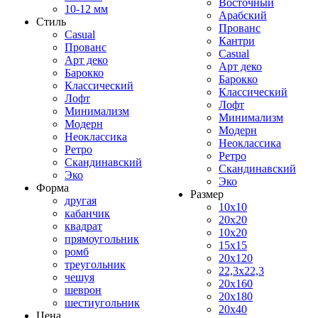
Восточный
10-12 мм
Арабский
Стиль
Прованс
Casual
Кантри
Прованс
Casual
Арт деко
Арт деко
Барокко
Барокко
Классический
Классический
Лофт
Лофт
Минимализм
Минимализм
Модерн
Модерн
Неоклассика
Неоклассика
Ретро
Ретро
Скандинавский
Скандинавский
Эко
Эко
Форма
Размер
другая
10x10
кабанчик
20x20
квадрат
10x20
прямоугольник
15x15
ромб
20x120
треугольник
22,3x22,3
чешуя
20x160
шеврон
20x180
шестиугольник
20x40
Цена