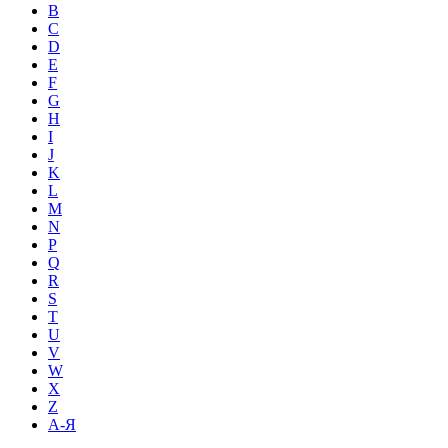
B
C
D
E
F
G
H
I
J
K
L
M
N
P
Q
R
S
T
U
V
W
X
Z
А-Я