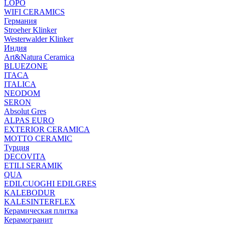
LOPO
WIFI CERAMICS
Германия
Stroeher Klinker
Westerwalder Klinker
Индия
Art&Natura Ceramica
BLUEZONE
ITACA
ITALICA
NEODOM
SERON
Absolut Gres
ALPAS EURO
EXTERIOR CERAMICA
MOTTO CERAMIC
Турция
DECOVITA
ETILI SERAMIK
QUA
EDILCUOGHI EDILGRES
KALEBODUR
KALESINTERFLEX
Керамическая плитка
Керамогранит