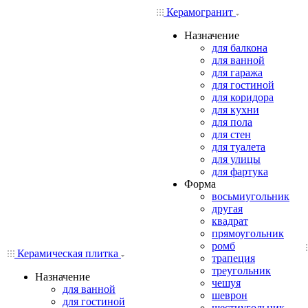
Керамогранит
Назначение
для балкона
для ванной
для гаража
для гостиной
для коридора
для кухни
для пола
для стен
для туалета
для улицы
для фартука
Форма
восьмиугольник
другая
квадрат
прямоугольник
ромб
Керамическая плитка
трапеция
треугольник
Назначение
чешуя
для ванной
шеврон
для гостиной
шестиугольник