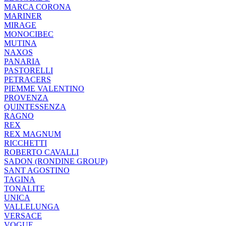
MARCA CORONA
MARINER
MIRAGE
MONOCIBEC
MUTINA
NAXOS
PANARIA
PASTORELLI
PETRACERS
PIEMME VALENTINO
PROVENZA
QUINTESSENZA
RAGNO
REX
REX MAGNUM
RICCHETTI
ROBERTO CAVALLI
SADON (RONDINE GROUP)
SANT AGOSTINO
TAGINA
TONALITE
UNICA
VALLELUNGA
VERSACE
VOGUE