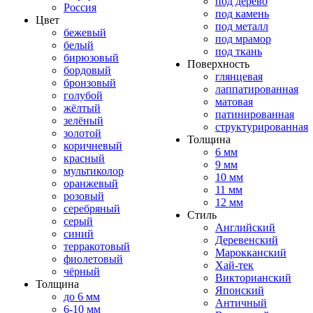
под дерево
Россия
под камень
Цвет
под металл
бежевый
под мрамор
белый
под ткань
бирюзовый
Поверхность
бордовый
глянцевая
бронзовый
лаппатированная
голубой
матовая
жёлтый
патинированная
зелёный
структурированная
золотой
Толщина
коричневый
6 мм
красный
9 мм
мультиколор
10 мм
оранжевый
11 мм
розовый
12 мм
серебряный
Стиль
серый
Английский
синий
Деревенский
терракотовый
Марокканский
фиолетовый
Хай-тек
чёрный
Викторианский
Толщина
Японский
до 6 мм
Античный
6-10 мм