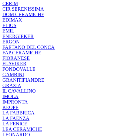
CERIM
CIR SERENISSIMA
DOM CERAMICHE
EDIMAX
ELIOS
EMIL
ENERGIEKER
ERGON
FAETANO DEL CONCA
FAP CERAMICHE
FIORANESE
FLAVIKER
FONDOVALLE
GAMBINI
GRANITIFIANDRE
GRAZIA
IL CAVALLINO
IMOLA
IMPRONTA
KEOPE
LA FABBRICA
LA FAENZA
LA FENICE
LEA CERAMICHE
LEONARDO