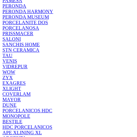
PAMESA
PERONDA
PERONDA HARMONY
PERONDA MUSEUM
PORCELANITE DOS
PORCELANOSA
PRISSMACER
SALONI
SANCHIS HOME
STN CERAMICA
TAU
VENIS
VIDREPUR
WOW
ZYX
EXAGRES
XLIGHT
COVERLAM
MAYOR
DUNE
PORCELANICOS HDC
MONOPOLE
BESTILE
HDC PORCELANICOS
APE XLINING XL