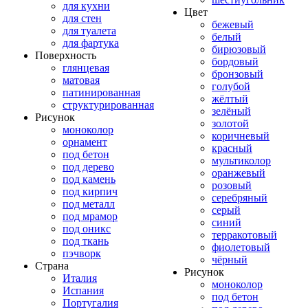
для кухни
Цвет
для стен
бежевый
для туалета
белый
для фартука
бирюзовый
Поверхность
бордовый
глянцевая
бронзовый
матовая
голубой
патинированная
жёлтый
структурированная
зелёный
Рисунок
золотой
моноколор
коричневый
орнамент
красный
под бетон
мультиколор
под дерево
оранжевый
под камень
розовый
под кирпич
серебряный
под металл
серый
под мрамор
синий
под оникс
терракотовый
под ткань
фиолетовый
пэчворк
чёрный
Страна
Рисунок
Италия
моноколор
Испания
под бетон
Португалия