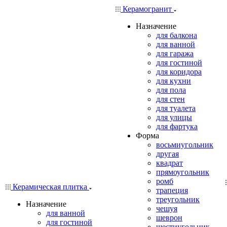
Керамогранит
Назначение
для балкона
для ванной
для гаража
для гостиной
для коридора
для кухни
для пола
для стен
для туалета
для улицы
для фартука
Форма
восьмиугольник
другая
квадрат
прямоугольник
ромб
Керамическая плитка
трапеция
треугольник
Назначение
чешуя
для ванной
шеврон
для гостиной
шестиугольник