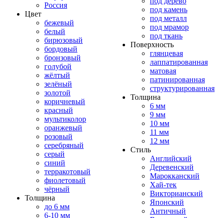
под дерево
Россия
под камень
Цвет
под металл
бежевый
под мрамор
белый
под ткань
бирюзовый
Поверхность
бордовый
глянцевая
бронзовый
лаппатированная
голубой
матовая
жёлтый
патинированная
зелёный
структурированная
золотой
Толщина
коричневый
6 мм
красный
9 мм
мультиколор
10 мм
оранжевый
11 мм
розовый
12 мм
серебряный
Стиль
серый
Английский
синий
Деревенский
терракотовый
Марокканский
фиолетовый
Хай-тек
чёрный
Викторианский
Толщина
Японский
до 6 мм
Античный
6-10 мм