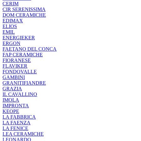
CERIM
CIR SERENISSIMA
DOM CERAMICHE
EDIMAX
ELIOS
EMIL
ENERGIEKER
ERGON
FAETANO DEL CONCA
FAP CERAMICHE
FIORANESE
FLAVIKER
FONDOVALLE
GAMBINI
GRANITIFIANDRE
GRAZIA
IL CAVALLINO
IMOLA
IMPRONTA
KEOPE
LA FABBRICA
LA FAENZA
LA FENICE
LEA CERAMICHE
LEONARDO