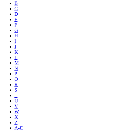
B
C
D
E
F
G
H
I
J
K
L
M
N
P
Q
R
S
T
U
V
W
X
Z
А-Я