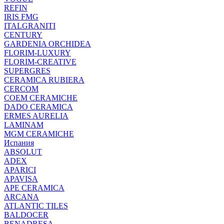
REFIN
IRIS FMG
ITALGRANITI
CENTURY
GARDENIA ORCHIDEA
FLORIM-LUXURY
FLORIM-CREATIVE
SUPERGRES
CERAMICA RUBIERA
CERCOM
COEM CERAMICHE
DADO CERAMICA
ERMES AURELIA
LAMINAM
MGM CERAMICHE
Испания
ABSOLUT
ADEX
APARICI
APAVISA
APE CERAMICA
ARCANA
ATLANTIC TILES
BALDOCER
BENADRESA