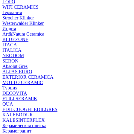
LOPO
WIFI CERAMICS
Германия
Stroeher Klinker
Westerwalder Klinker
Индия
Art&Natura Ceramica
BLUEZONE
ITACA
ITALICA
NEODOM
SERON
Absolut Gres
ALPAS EURO
EXTERIOR CERAMICA
MOTTO CERAMIC
Турция
DECOVITA
ETILI SERAMIK
QUA
EDILCUOGHI EDILGRES
KALEBODUR
KALESINTERFLEX
Керамическая плитка
Керамогранит