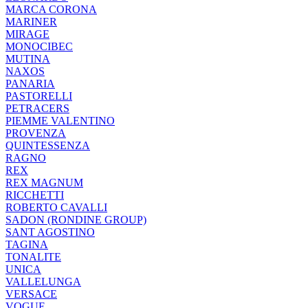
MARCA CORONA
MARINER
MIRAGE
MONOCIBEC
MUTINA
NAXOS
PANARIA
PASTORELLI
PETRACERS
PIEMME VALENTINO
PROVENZA
QUINTESSENZA
RAGNO
REX
REX MAGNUM
RICCHETTI
ROBERTO CAVALLI
SADON (RONDINE GROUP)
SANT AGOSTINO
TAGINA
TONALITE
UNICA
VALLELUNGA
VERSACE
VOGUE