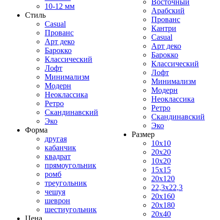
Восточный
10-12 мм
Арабский
Стиль
Прованс
Casual
Кантри
Прованс
Casual
Арт деко
Арт деко
Барокко
Барокко
Классический
Классический
Лофт
Лофт
Минимализм
Минимализм
Модерн
Модерн
Неоклассика
Неоклассика
Ретро
Ретро
Скандинавский
Скандинавский
Эко
Эко
Форма
Размер
другая
10x10
кабанчик
20x20
квадрат
10x20
прямоугольник
15x15
ромб
20x120
треугольник
22,3x22,3
чешуя
20x160
шеврон
20x180
шестиугольник
20x40
Цена