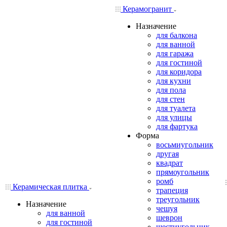
Керамогранит
Назначение
для балкона
для ванной
для гаража
для гостиной
для коридора
для кухни
для пола
для стен
для туалета
для улицы
для фартука
Форма
восьмиугольник
другая
квадрат
прямоугольник
ромб
Керамическая плитка
трапеция
треугольник
Назначение
чешуя
для ванной
шеврон
для гостиной
шестиугольник