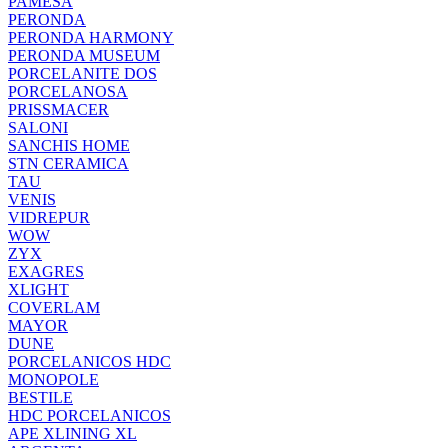
PAMESA
PERONDA
PERONDA HARMONY
PERONDA MUSEUM
PORCELANITE DOS
PORCELANOSA
PRISSMACER
SALONI
SANCHIS HOME
STN CERAMICA
TAU
VENIS
VIDREPUR
WOW
ZYX
EXAGRES
XLIGHT
COVERLAM
MAYOR
DUNE
PORCELANICOS HDC
MONOPOLE
BESTILE
HDC PORCELANICOS
APE XLINING XL