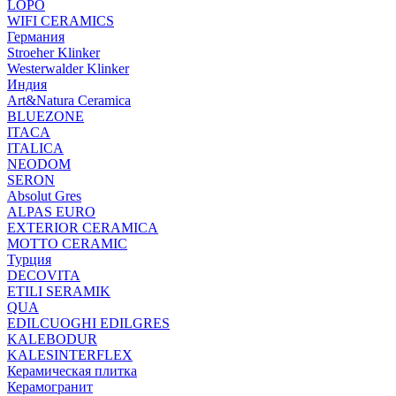
LOPO
WIFI CERAMICS
Германия
Stroeher Klinker
Westerwalder Klinker
Индия
Art&Natura Ceramica
BLUEZONE
ITACA
ITALICA
NEODOM
SERON
Absolut Gres
ALPAS EURO
EXTERIOR CERAMICA
MOTTO CERAMIC
Турция
DECOVITA
ETILI SERAMIK
QUA
EDILCUOGHI EDILGRES
KALEBODUR
KALESINTERFLEX
Керамическая плитка
Керамогранит