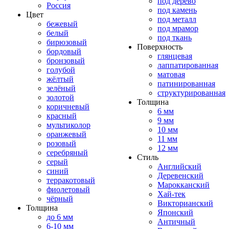
под дерево
Россия
под камень
Цвет
под металл
бежевый
под мрамор
белый
под ткань
бирюзовый
Поверхность
бордовый
глянцевая
бронзовый
лаппатированная
голубой
матовая
жёлтый
патинированная
зелёный
структурированная
золотой
Толщина
коричневый
6 мм
красный
9 мм
мультиколор
10 мм
оранжевый
11 мм
розовый
12 мм
серебряный
Стиль
серый
Английский
синий
Деревенский
терракотовый
Марокканский
фиолетовый
Хай-тек
чёрный
Викторианский
Толщина
Японский
до 6 мм
Античный
6-10 мм