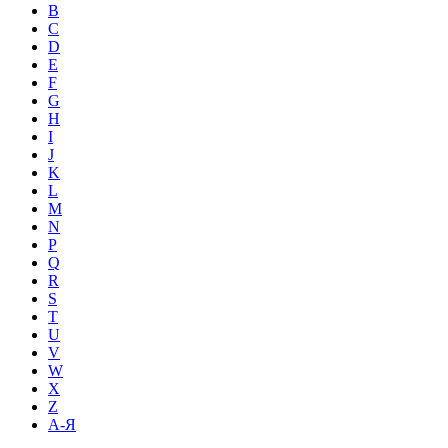
B
C
D
E
F
G
H
I
J
K
L
M
N
P
Q
R
S
T
U
V
W
X
Z
А-Я