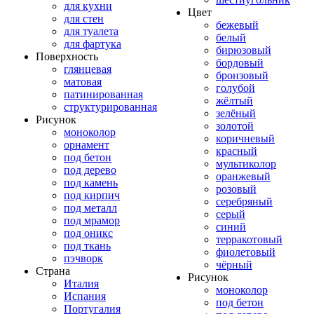
для кухни
Цвет
для стен
бежевый
для туалета
белый
для фартука
бирюзовый
Поверхность
бордовый
глянцевая
бронзовый
матовая
голубой
патинированная
жёлтый
структурированная
зелёный
Рисунок
золотой
моноколор
коричневый
орнамент
красный
под бетон
мультиколор
под дерево
оранжевый
под камень
розовый
под кирпич
серебряный
под металл
серый
под мрамор
синий
под оникс
терракотовый
под ткань
фиолетовый
пэчворк
чёрный
Страна
Рисунок
Италия
моноколор
Испания
под бетон
Португалия