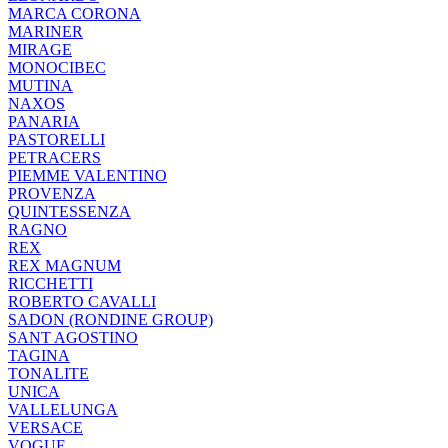
MARCA CORONA
MARINER
MIRAGE
MONOCIBEC
MUTINA
NAXOS
PANARIA
PASTORELLI
PETRACERS
PIEMME VALENTINO
PROVENZA
QUINTESSENZA
RAGNO
REX
REX MAGNUM
RICCHETTI
ROBERTO CAVALLI
SADON (RONDINE GROUP)
SANT AGOSTINO
TAGINA
TONALITE
UNICA
VALLELUNGA
VERSACE
VOGUE