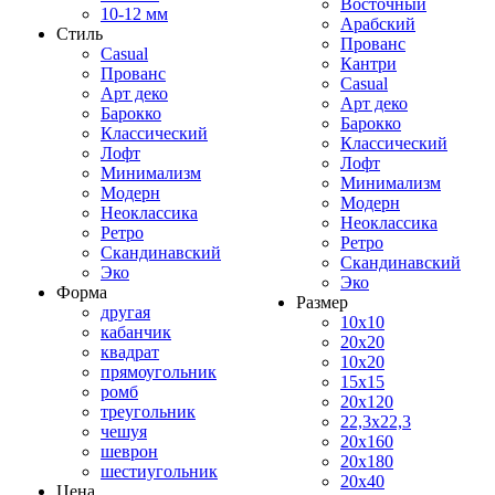
Восточный
10-12 мм
Арабский
Стиль
Прованс
Casual
Кантри
Прованс
Casual
Арт деко
Арт деко
Барокко
Барокко
Классический
Классический
Лофт
Лофт
Минимализм
Минимализм
Модерн
Модерн
Неоклассика
Неоклассика
Ретро
Ретро
Скандинавский
Скандинавский
Эко
Эко
Форма
Размер
другая
10x10
кабанчик
20x20
квадрат
10x20
прямоугольник
15x15
ромб
20x120
треугольник
22,3x22,3
чешуя
20x160
шеврон
20x180
шестиугольник
20x40
Цена