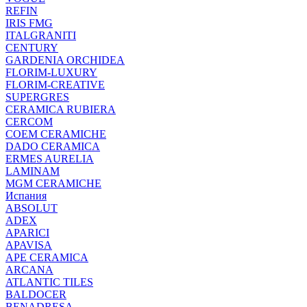
REFIN
IRIS FMG
ITALGRANITI
CENTURY
GARDENIA ORCHIDEA
FLORIM-LUXURY
FLORIM-CREATIVE
SUPERGRES
CERAMICA RUBIERA
CERCOM
COEM CERAMICHE
DADO CERAMICA
ERMES AURELIA
LAMINAM
MGM CERAMICHE
Испания
ABSOLUT
ADEX
APARICI
APAVISA
APE CERAMICA
ARCANA
ATLANTIC TILES
BALDOCER
BENADRESA