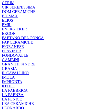
CERIM
CIR SERENISSIMA
DOM CERAMICHE
EDIMAX
ELIOS
EMIL
ENERGIEKER
ERGON
FAETANO DEL CONCA
FAP CERAMICHE
FIORANESE
FLAVIKER
FONDOVALLE
GAMBINI
GRANITIFIANDRE
GRAZIA
IL CAVALLINO
IMOLA
IMPRONTA
KEOPE
LA FABBRICA
LA FAENZA
LA FENICE
LEA CERAMICHE
LEONARDO