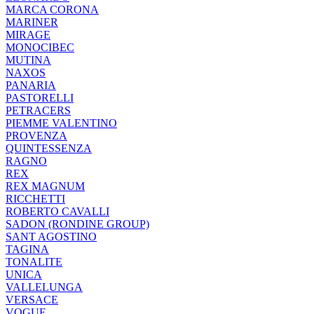
MARCA CORONA
MARINER
MIRAGE
MONOCIBEC
MUTINA
NAXOS
PANARIA
PASTORELLI
PETRACERS
PIEMME VALENTINO
PROVENZA
QUINTESSENZA
RAGNO
REX
REX MAGNUM
RICCHETTI
ROBERTO CAVALLI
SADON (RONDINE GROUP)
SANT AGOSTINO
TAGINA
TONALITE
UNICA
VALLELUNGA
VERSACE
VOGUE