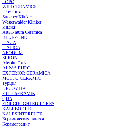
LOPO
WIFI CERAMICS
Германия
Stroeher Klinker
Westerwalder Klinker
Индия
Art&Natura Ceramica
BLUEZONE
ITACA
ITALICA
NEODOM
SERON
Absolut Gres
ALPAS EURO
EXTERIOR CERAMICA
MOTTO CERAMIC
Турция
DECOVITA
ETILI SERAMIK
QUA
EDILCUOGHI EDILGRES
KALEBODUR
KALESINTERFLEX
Керамическая плитка
Керамогранит