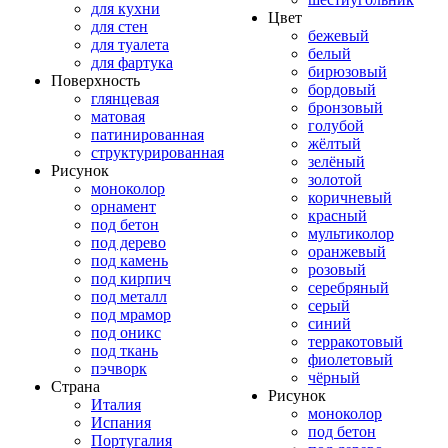
для кухни
Цвет
для стен
бежевый
для туалета
белый
для фартука
бирюзовый
Поверхность
бордовый
глянцевая
бронзовый
матовая
голубой
патинированная
жёлтый
структурированная
зелёный
Рисунок
золотой
моноколор
коричневый
орнамент
красный
под бетон
мультиколор
под дерево
оранжевый
под камень
розовый
под кирпич
серебряный
под металл
серый
под мрамор
синий
под оникс
терракотовый
под ткань
фиолетовый
пэчворк
чёрный
Страна
Рисунок
Италия
моноколор
Испания
под бетон
Португалия