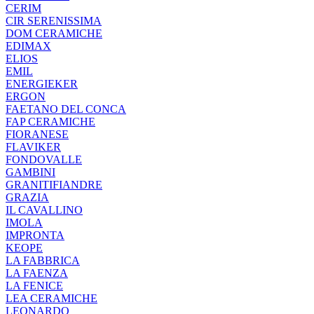
CERIM
CIR SERENISSIMA
DOM CERAMICHE
EDIMAX
ELIOS
EMIL
ENERGIEKER
ERGON
FAETANO DEL CONCA
FAP CERAMICHE
FIORANESE
FLAVIKER
FONDOVALLE
GAMBINI
GRANITIFIANDRE
GRAZIA
IL CAVALLINO
IMOLA
IMPRONTA
KEOPE
LA FABBRICA
LA FAENZA
LA FENICE
LEA CERAMICHE
LEONARDO