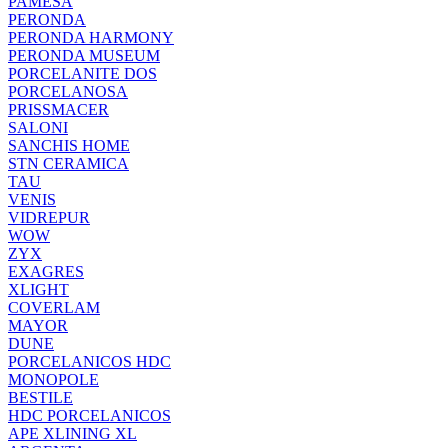
PAMESA
PERONDA
PERONDA HARMONY
PERONDA MUSEUM
PORCELANITE DOS
PORCELANOSA
PRISSMACER
SALONI
SANCHIS HOME
STN CERAMICA
TAU
VENIS
VIDREPUR
WOW
ZYX
EXAGRES
XLIGHT
COVERLAM
MAYOR
DUNE
PORCELANICOS HDC
MONOPOLE
BESTILE
HDC PORCELANICOS
APE XLINING XL