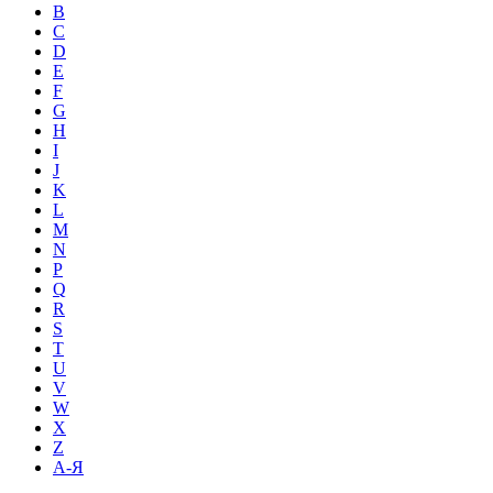
B
C
D
E
F
G
H
I
J
K
L
M
N
P
Q
R
S
T
U
V
W
X
Z
А-Я