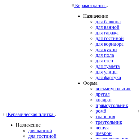
Керамогранит
Назначение
для балкона
для ванной
для гаража
для гостиной
для коридора
для кухни
для пола
для стен
для туалета
для улицы
для фартука
Форма
восьмиугольник
другая
квадрат
прямоугольник
ромб
Керамическая плитка
трапеция
треугольник
Назначение
чешуя
для ванной
шеврон
для гостиной
шестиугольник