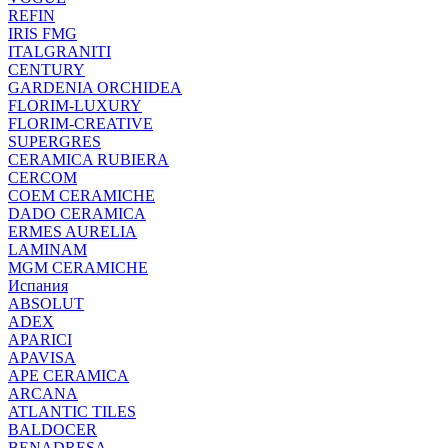
REFIN
IRIS FMG
ITALGRANITI
CENTURY
GARDENIA ORCHIDEA
FLORIM-LUXURY
FLORIM-CREATIVE
SUPERGRES
CERAMICA RUBIERA
CERCOM
COEM CERAMICHE
DADO CERAMICA
ERMES AURELIA
LAMINAM
MGM CERAMICHE
Испания
ABSOLUT
ADEX
APARICI
APAVISA
APE CERAMICA
ARCANA
ATLANTIC TILES
BALDOCER
BENADRESA