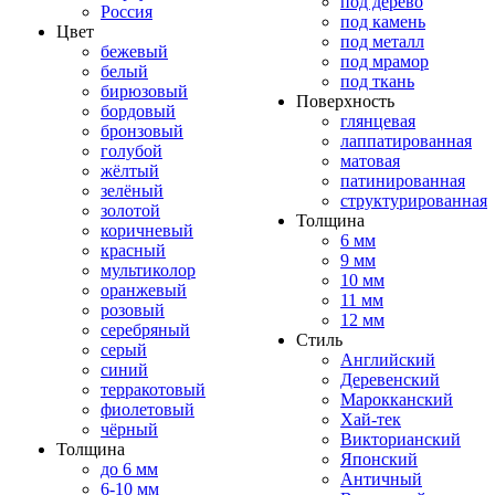
под дерево
Россия
под камень
Цвет
под металл
бежевый
под мрамор
белый
под ткань
бирюзовый
Поверхность
бордовый
глянцевая
бронзовый
лаппатированная
голубой
матовая
жёлтый
патинированная
зелёный
структурированная
золотой
Толщина
коричневый
6 мм
красный
9 мм
мультиколор
10 мм
оранжевый
11 мм
розовый
12 мм
серебряный
Стиль
серый
Английский
синий
Деревенский
терракотовый
Марокканский
фиолетовый
Хай-тек
чёрный
Викторианский
Толщина
Японский
до 6 мм
Античный
6-10 мм