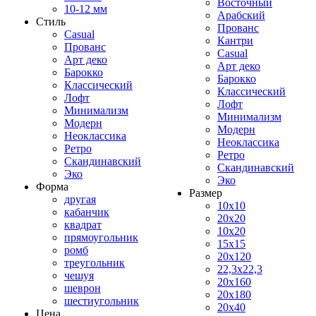
Восточный
10-12 мм
Арабский
Стиль
Прованс
Casual
Кантри
Прованс
Casual
Арт деко
Арт деко
Барокко
Барокко
Классический
Классический
Лофт
Лофт
Минимализм
Минимализм
Модерн
Модерн
Неоклассика
Неоклассика
Ретро
Ретро
Скандинавский
Скандинавский
Эко
Эко
Форма
Размер
другая
10x10
кабанчик
20x20
квадрат
10x20
прямоугольник
15x15
ромб
20x120
треугольник
22,3x22,3
чешуя
20x160
шеврон
20x180
шестиугольник
20x40
Цена