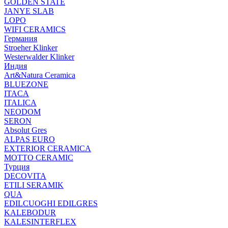
GOLDEN STATE
JANYE SLAB
LOPO
WIFI CERAMICS
Германия
Stroeher Klinker
Westerwalder Klinker
Индия
Art&Natura Ceramica
BLUEZONE
ITACA
ITALICA
NEODOM
SERON
Absolut Gres
ALPAS EURO
EXTERIOR CERAMICA
MOTTO CERAMIC
Турция
DECOVITA
ETILI SERAMIK
QUA
EDILCUOGHI EDILGRES
KALEBODUR
KALESINTERFLEX