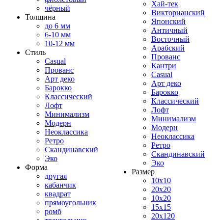
Хай-тек
чёрный
Викторианский
Толщина
Японский
до 6 мм
Античный
6-10 мм
Восточный
10-12 мм
Арабский
Стиль
Прованс
Casual
Кантри
Прованс
Casual
Арт деко
Арт деко
Барокко
Барокко
Классический
Классический
Лофт
Лофт
Минимализм
Минимализм
Модерн
Модерн
Неоклассика
Неоклассика
Ретро
Ретро
Скандинавский
Скандинавский
Эко
Эко
Форма
Размер
другая
10x10
кабанчик
20x20
квадрат
10x20
прямоугольник
15x15
ромб
20x120