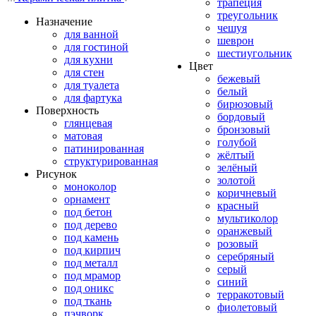
трапеция
треугольник
Назначение
чешуя
для ванной
шеврон
для гостиной
шестиугольник
для кухни
Цвет
для стен
бежевый
для туалета
белый
для фартука
бирюзовый
Поверхность
бордовый
глянцевая
бронзовый
матовая
голубой
патинированная
жёлтый
структурированная
зелёный
Рисунок
золотой
моноколор
коричневый
орнамент
красный
под бетон
мультиколор
под дерево
оранжевый
под камень
розовый
под кирпич
серебряный
под металл
серый
под мрамор
синий
под оникс
терракотовый
под ткань
фиолетовый
пэчворк