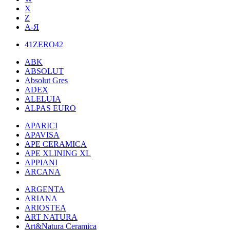
X
Z
А-Я
41ZERO42
ABK
ABSOLUT
Absolut Gres
ADEX
ALELUIA
ALPAS EURO
APARICI
APAVISA
APE CERAMICA
APE XLINING XL
APPIANI
ARCANA
ARGENTA
ARIANA
ARIOSTEA
ART NATURA
Art&Natura Ceramica