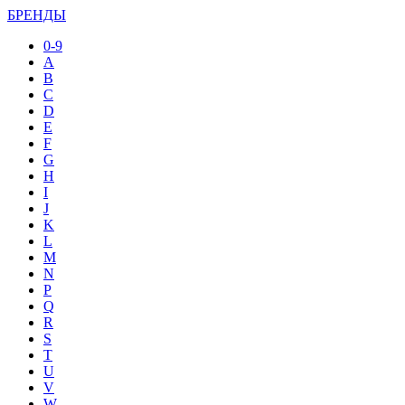
БРЕНДЫ
0-9
A
B
C
D
E
F
G
H
I
J
K
L
M
N
P
Q
R
S
T
U
V
W