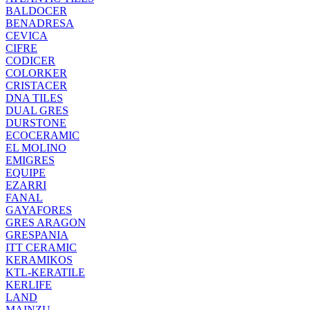
BALDOCER
BENADRESA
CEVICA
CIFRE
CODICER
COLORKER
CRISTACER
DNA TILES
DUAL GRES
DURSTONE
ECOCERAMIC
EL MOLINO
EMIGRES
EQUIPE
EZARRI
FANAL
GAYAFORES
GRES ARAGON
GRESPANIA
ITT CERAMIC
KERAMIKOS
KTL-KERATILE
KERLIFE
LAND
MAINZU