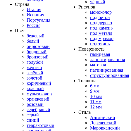
чёрный
Страна
Рисунок
Италия
моноколор
Испания
под бетон
Португалия
под дерево
Россия
под камень
Цвет
под металл
бежевый
под мрамор
белый
под ткань
бирюзовый
Поверхность
бордовый
глянцевая
бронзовый
лаппатированная
голубой
матовая
жёлтый
патинированная
зелёный
структурированная
золотой
Толщина
коричневый
6 мм
красный
9 мм
мультиколор
10 мм
оранжевый
11 мм
розовый
12 мм
серебряный
Стиль
серый
Английский
синий
Деревенский
терракотовый
Марокканский
фиолетовый