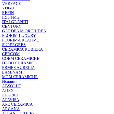
VERSACE
VOGUE
REFIN
IRIS FMG
ITALGRANITI
CENTURY
GARDENIA ORCHIDEA
FLORIM-LUXURY
FLORIM-CREATIVE
SUPERGRES
CERAMICA RUBIERA
CERCOM
COEM CERAMICHE
DADO CERAMICA
ERMES AURELIA
LAMINAM
MGM CERAMICHE
Испания
ABSOLUT
ADEX
APARICI
APAVISA
APE CERAMICA
ARCANA
ATLANTIC TILES