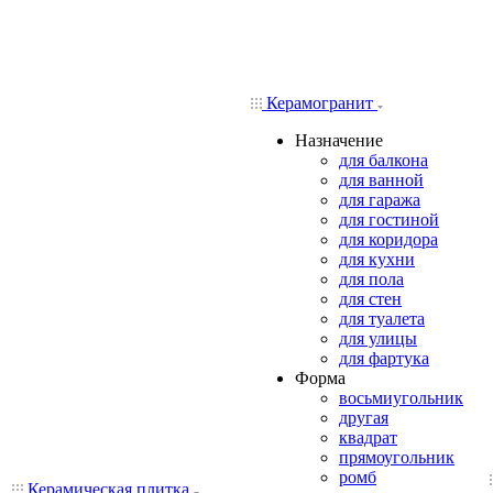
Керамогранит
Назначение
для балкона
для ванной
для гаража
для гостиной
для коридора
для кухни
для пола
для стен
для туалета
для улицы
для фартука
Форма
восьмиугольник
другая
квадрат
прямоугольник
ромб
Керамическая плитка