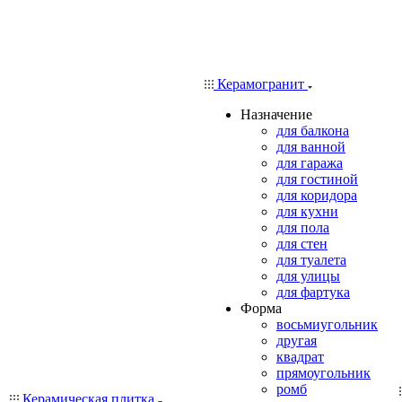
Керамогранит
Назначение
для балкона
для ванной
для гаража
для гостиной
для коридора
для кухни
для пола
для стен
для туалета
для улицы
для фартука
Форма
восьмиугольник
другая
квадрат
прямоугольник
ромб
Керамическая плитка