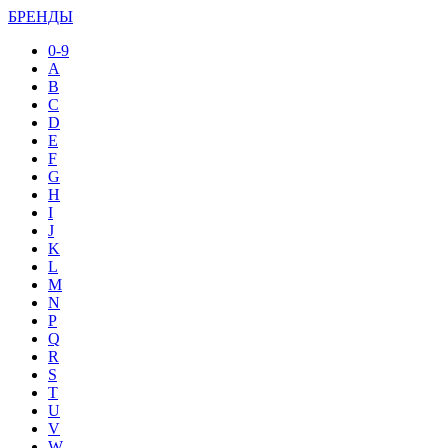
БРЕНДЫ
0-9
A
B
C
D
E
F
G
H
I
J
K
L
M
N
P
Q
R
S
T
U
V
W