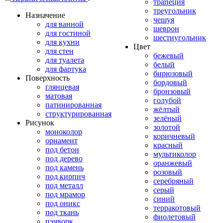
трапеция
треугольник
Назначение
чешуя
для ванной
шеврон
для гостиной
шестиугольник
для кухни
Цвет
для стен
бежевый
для туалета
белый
для фартука
бирюзовый
Поверхность
бордовый
глянцевая
бронзовый
матовая
голубой
патинированная
жёлтый
структурированная
зелёный
Рисунок
золотой
моноколор
коричневый
орнамент
красный
под бетон
мультиколор
под дерево
оранжевый
под камень
розовый
под кирпич
серебряный
под металл
серый
под мрамор
синий
под оникс
терракотовый
под ткань
фиолетовый
пэчворк