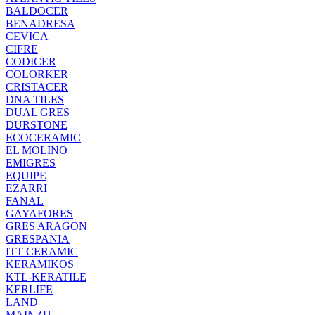
BALDOCER
BENADRESA
CEVICA
CIFRE
CODICER
COLORKER
CRISTACER
DNA TILES
DUAL GRES
DURSTONE
ECOCERAMIC
EL MOLINO
EMIGRES
EQUIPE
EZARRI
FANAL
GAYAFORES
GRES ARAGON
GRESPANIA
ITT CERAMIC
KERAMIKOS
KTL-KERATILE
KERLIFE
LAND
MAINZU