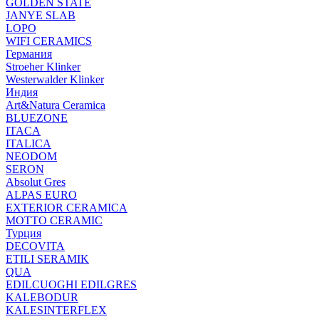
GOLDEN STATE
JANYE SLAB
LOPO
WIFI CERAMICS
Германия
Stroeher Klinker
Westerwalder Klinker
Индия
Art&Natura Ceramica
BLUEZONE
ITACA
ITALICA
NEODOM
SERON
Absolut Gres
ALPAS EURO
EXTERIOR CERAMICA
MOTTO CERAMIC
Турция
DECOVITA
ETILI SERAMIK
QUA
EDILCUOGHI EDILGRES
KALEBODUR
KALESINTERFLEX