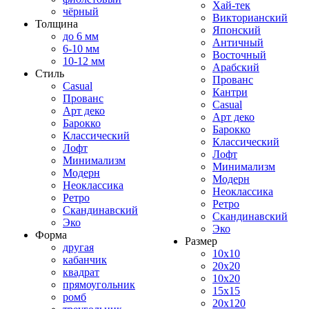
Хай-тек
чёрный
Викторианский
Толщина
Японский
до 6 мм
Античный
6-10 мм
Восточный
10-12 мм
Арабский
Стиль
Прованс
Casual
Кантри
Прованс
Casual
Арт деко
Арт деко
Барокко
Барокко
Классический
Классический
Лофт
Лофт
Минимализм
Минимализм
Модерн
Модерн
Неоклассика
Неоклассика
Ретро
Ретро
Скандинавский
Скандинавский
Эко
Эко
Форма
Размер
другая
10x10
кабанчик
20x20
квадрат
10x20
прямоугольник
15x15
ромб
20x120