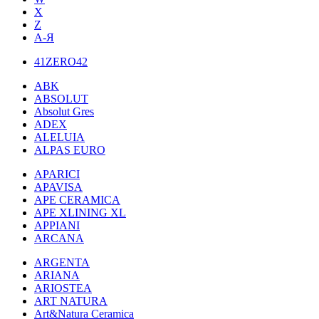
X
Z
А-Я
41ZERO42
ABK
ABSOLUT
Absolut Gres
ADEX
ALELUIA
ALPAS EURO
APARICI
APAVISA
APE CERAMICA
APE XLINING XL
APPIANI
ARCANA
ARGENTA
ARIANA
ARIOSTEA
ART NATURA
Art&Natura Ceramica