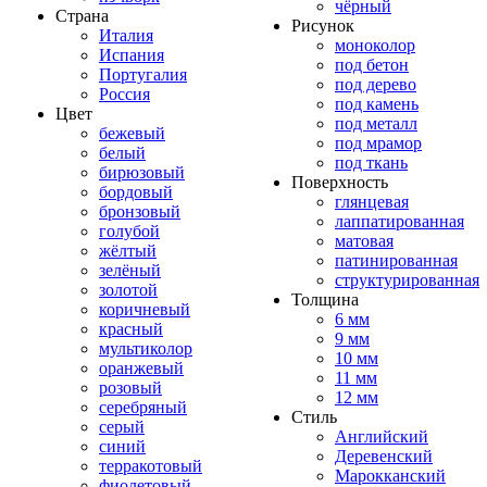
чёрный
Страна
Рисунок
Италия
моноколор
Испания
под бетон
Португалия
под дерево
Россия
под камень
Цвет
под металл
бежевый
под мрамор
белый
под ткань
бирюзовый
Поверхность
бордовый
глянцевая
бронзовый
лаппатированная
голубой
матовая
жёлтый
патинированная
зелёный
структурированная
золотой
Толщина
коричневый
6 мм
красный
9 мм
мультиколор
10 мм
оранжевый
11 мм
розовый
12 мм
серебряный
Стиль
серый
Английский
синий
Деревенский
терракотовый
Марокканский
фиолетовый