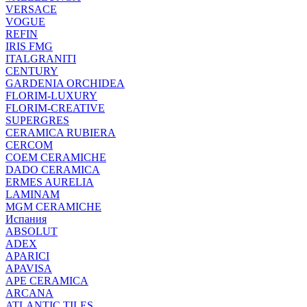
VERSACE
VOGUE
REFIN
IRIS FMG
ITALGRANITI
CENTURY
GARDENIA ORCHIDEA
FLORIM-LUXURY
FLORIM-CREATIVE
SUPERGRES
CERAMICA RUBIERA
CERCOM
COEM CERAMICHE
DADO CERAMICA
ERMES AURELIA
LAMINAM
MGM CERAMICHE
Испания
ABSOLUT
ADEX
APARICI
APAVISA
APE CERAMICA
ARCANA
ATLANTIC TILES