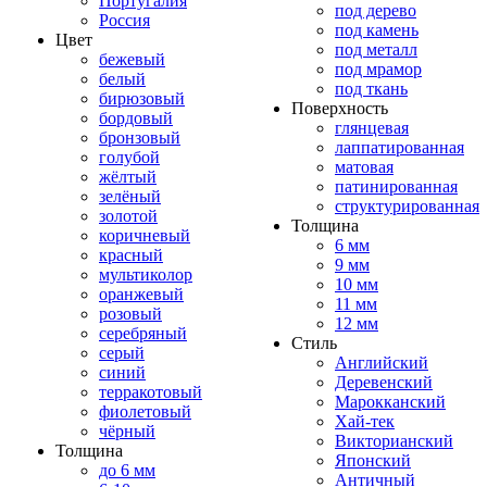
Португалия
под дерево
Россия
под камень
Цвет
под металл
бежевый
под мрамор
белый
под ткань
бирюзовый
Поверхность
бордовый
глянцевая
бронзовый
лаппатированная
голубой
матовая
жёлтый
патинированная
зелёный
структурированная
золотой
Толщина
коричневый
6 мм
красный
9 мм
мультиколор
10 мм
оранжевый
11 мм
розовый
12 мм
серебряный
Стиль
серый
Английский
синий
Деревенский
терракотовый
Марокканский
фиолетовый
Хай-тек
чёрный
Викторианский
Толщина
Японский
до 6 мм
Античный