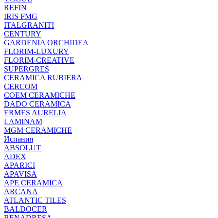
REFIN
IRIS FMG
ITALGRANITI
CENTURY
GARDENIA ORCHIDEA
FLORIM-LUXURY
FLORIM-CREATIVE
SUPERGRES
CERAMICA RUBIERA
CERCOM
COEM CERAMICHE
DADO CERAMICA
ERMES AURELIA
LAMINAM
MGM CERAMICHE
Испания
ABSOLUT
ADEX
APARICI
APAVISA
APE CERAMICA
ARCANA
ATLANTIC TILES
BALDOCER
BENADRESA