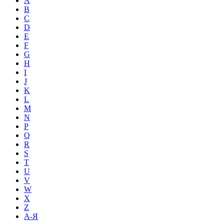
A
B
C
D
E
F
G
H
I
J
K
L
M
N
P
Q
R
S
T
U
V
W
X
Z
А-Я