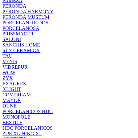
PAMESA
PERONDA
PERONDA HARMONY
PERONDA MUSEUM
PORCELANITE DOS
PORCELANOSA
PRISSMACER
SALONI
SANCHIS HOME
STN CERAMICA
TAU
VENIS
VIDREPUR
WOW
ZYX
EXAGRES
XLIGHT
COVERLAM
MAYOR
DUNE
PORCELANICOS HDC
MONOPOLE
BESTILE
HDC PORCELANICOS
APE XLINING XL