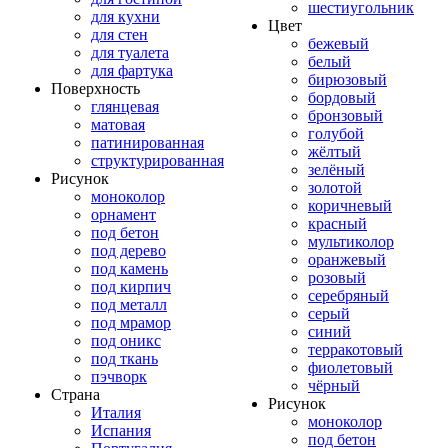
шестиугольник
для кухни
Цвет
для стен
бежевый
для туалета
белый
для фартука
бирюзовый
Поверхность
бордовый
глянцевая
бронзовый
матовая
голубой
патинированная
жёлтый
структурированная
зелёный
Рисунок
золотой
моноколор
коричневый
орнамент
красный
под бетон
мультиколор
под дерево
оранжевый
под камень
розовый
под кирпич
серебряный
под металл
серый
под мрамор
синий
под оникс
терракотовый
под ткань
фиолетовый
пэчворк
чёрный
Страна
Рисунок
Италия
моноколор
Испания
под бетон