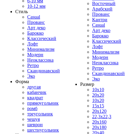
6-10 мм
Восточный
10-12 мм
Арабский
Стиль
Прованс
Casual
Кантри
Прованс
Casual
Арт деко
Арт деко
Барокко
Барокко
Классический
Классический
Лофт
Лофт
Минимализм
Минимализм
Модерн
Модерн
Неоклассика
Неоклассика
Ретро
Ретро
Скандинавский
Скандинавский
Эко
Эко
Форма
Размер
другая
10x10
кабанчик
20x20
квадрат
10x20
прямоугольник
15x15
ромб
20x120
треугольник
22,3x22,3
чешуя
20x160
шеврон
20x180
шестиугольник
20x40