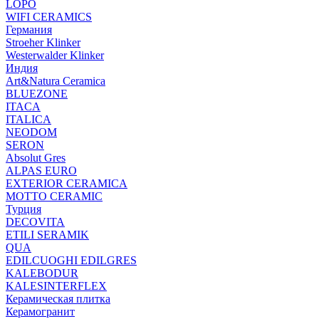
LOPO
WIFI CERAMICS
Германия
Stroeher Klinker
Westerwalder Klinker
Индия
Art&Natura Ceramica
BLUEZONE
ITACA
ITALICA
NEODOM
SERON
Absolut Gres
ALPAS EURO
EXTERIOR CERAMICA
MOTTO CERAMIC
Турция
DECOVITA
ETILI SERAMIK
QUA
EDILCUOGHI EDILGRES
KALEBODUR
KALESINTERFLEX
Керамическая плитка
Керамогранит