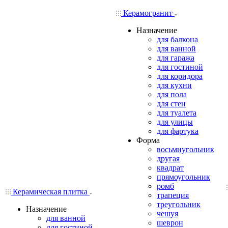
Керамогранит
Назначение
для балкона
для ванной
для гаража
для гостиной
для коридора
для кухни
для пола
для стен
для туалета
для улицы
для фартука
Форма
восьмиугольник
другая
квадрат
прямоугольник
ромб
Керамическая плитка
трапеция
треугольник
Назначение
чешуя
для ванной
шеврон
для гостиной