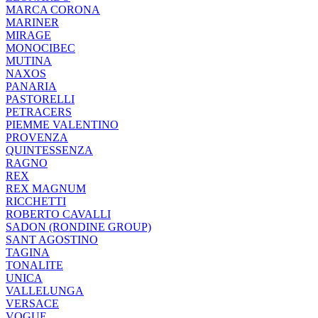
MARCA CORONA
MARINER
MIRAGE
MONOCIBEC
MUTINA
NAXOS
PANARIA
PASTORELLI
PETRACERS
PIEMME VALENTINO
PROVENZA
QUINTESSENZA
RAGNO
REX
REX MAGNUM
RICCHETTI
ROBERTO CAVALLI
SADON (RONDINE GROUP)
SANT AGOSTINO
TAGINA
TONALITE
UNICA
VALLELUNGA
VERSACE
VOGUE