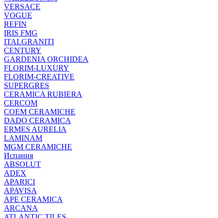
VERSACE
VOGUE
REFIN
IRIS FMG
ITALGRANITI
CENTURY
GARDENIA ORCHIDEA
FLORIM-LUXURY
FLORIM-CREATIVE
SUPERGRES
CERAMICA RUBIERA
CERCOM
COEM CERAMICHE
DADO CERAMICA
ERMES AURELIA
LAMINAM
MGM CERAMICHE
Испания
ABSOLUT
ADEX
APARICI
APAVISA
APE CERAMICA
ARCANA
ATLANTIC TILES