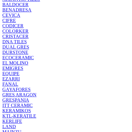
BALDOCER
BENADRESA
CEVICA
CIFRE
CODICER
COLORKER
CRISTACER
DNA TILES
DUAL GRES
DURSTONE
ECOCERAMIC
EL MOLINO
EMIGRES
EQUIPE
EZARRI
FANAL
GAYAFORES
GRES ARAGON
GRESPANIA
ITT CERAMIC
KERAMIKOS
KTL-KERATILE
KERLIFE
LAND
MAINZU