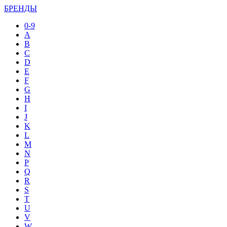
БРЕНДЫ
0-9
A
B
C
D
E
F
G
H
I
J
K
L
M
N
P
Q
R
S
T
U
V
W