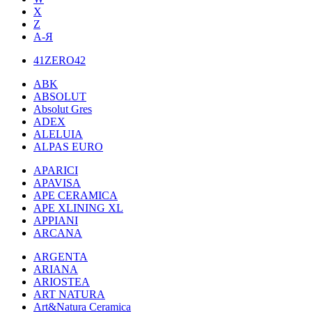
X
Z
А-Я
41ZERO42
ABK
ABSOLUT
Absolut Gres
ADEX
ALELUIA
ALPAS EURO
APARICI
APAVISA
APE CERAMICA
APE XLINING XL
APPIANI
ARCANA
ARGENTA
ARIANA
ARIOSTEA
ART NATURA
Art&Natura Ceramica