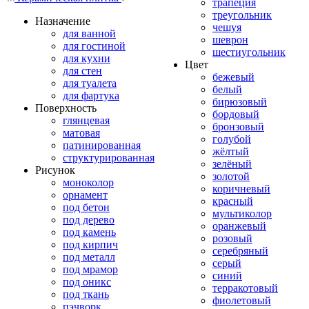
трапеция
треугольник
Назначение
чешуя
для ванной
шеврон
для гостиной
шестиугольник
для кухни
Цвет
для стен
бежевый
для туалета
белый
для фартука
бирюзовый
Поверхность
бордовый
глянцевая
бронзовый
матовая
голубой
патинированная
жёлтый
структурированная
зелёный
Рисунок
золотой
моноколор
коричневый
орнамент
красный
под бетон
мультиколор
под дерево
оранжевый
под камень
розовый
под кирпич
серебряный
под металл
серый
под мрамор
синий
под оникс
терракотовый
под ткань
фиолетовый
пэчворк