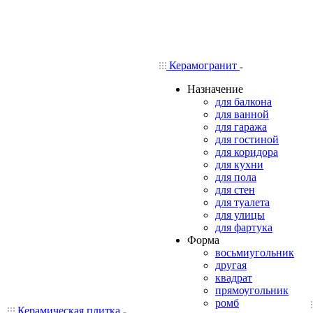
Керамогранит
Назначение
для балкона
для ванной
для гаража
для гостиной
для коридора
для кухни
для пола
для стен
для туалета
для улицы
для фартука
Форма
восьмиугольник
другая
квадрат
прямоугольник
ромб
Керамическая плитка