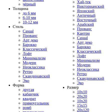
Хай-тек
чёрный
Викторианский
Толщина
Японский
до 6 мм
Античный
6-10 мм
Восточный
10-12 мм
Арабский
Стиль
Прованс
Casual
Кантри
Прованс
Casual
Арт деко
Арт деко
Барокко
Барокко
Классический
Классический
Лофт
Лофт
Минимализм
Минимализм
Модерн
Модерн
Неоклассика
Неоклассика
Ретро
Ретро
Скандинавский
Скандинавский
Эко
Эко
Форма
Размер
другая
10x10
кабанчик
20x20
квадрат
10x20
прямоугольник
15x15
ромб
20x120