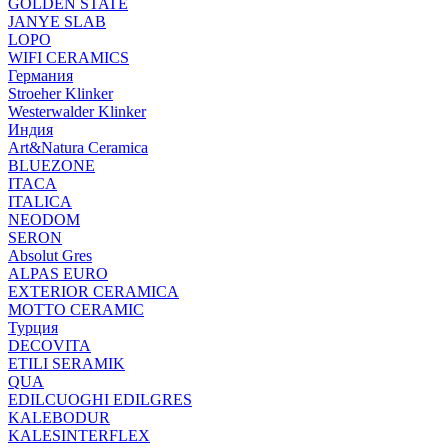
GOLDEN STATE
JANYE SLAB
LOPO
WIFI CERAMICS
Германия
Stroeher Klinker
Westerwalder Klinker
Индия
Art&Natura Ceramica
BLUEZONE
ITACA
ITALICA
NEODOM
SERON
Absolut Gres
ALPAS EURO
EXTERIOR CERAMICA
MOTTO CERAMIC
Турция
DECOVITA
ETILI SERAMIK
QUA
EDILCUOGHI EDILGRES
KALEBODUR
KALESINTERFLEX