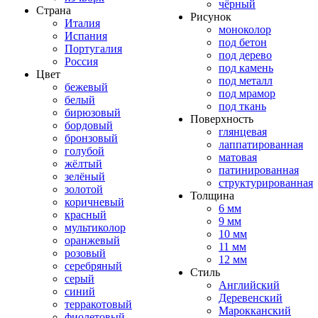
чёрный
Страна
Рисунок
Италия
моноколор
Испания
под бетон
Португалия
под дерево
Россия
под камень
Цвет
под металл
бежевый
под мрамор
белый
под ткань
бирюзовый
Поверхность
бордовый
глянцевая
бронзовый
лаппатированная
голубой
матовая
жёлтый
патинированная
зелёный
структурированная
золотой
Толщина
коричневый
6 мм
красный
9 мм
мультиколор
10 мм
оранжевый
11 мм
розовый
12 мм
серебряный
Стиль
серый
Английский
синий
Деревенский
терракотовый
Марокканский
фиолетовый