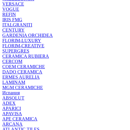
VERSACE
VOGUE
REFIN
IRIS FMG
ITALGRANITI
CENTURY
GARDENIA ORCHIDEA
FLORIM-LUXURY
FLORIM-CREATIVE
SUPERGRES
CERAMICA RUBIERA
CERCOM
COEM CERAMICHE
DADO CERAMICA
ERMES AURELIA
LAMINAM
MGM CERAMICHE
Испания
ABSOLUT
ADEX
APARICI
APAVISA
APE CERAMICA
ARCANA
ATLANTIC TILES