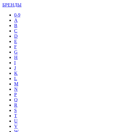
БРЕНДЫ
0-9
A
B
C
D
E
F
G
H
I
J
K
L
M
N
P
Q
R
S
T
U
V
W