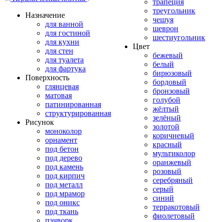
трапеция
треугольник
Назначение
чешуя
для ванной
шеврон
для гостиной
шестиугольник
для кухни
Цвет
для стен
бежевый
для туалета
белый
для фартука
бирюзовый
Поверхность
бордовый
глянцевая
бронзовый
матовая
голубой
патинированная
жёлтый
структурированная
зелёный
Рисунок
золотой
моноколор
коричневый
орнамент
красный
под бетон
мультиколор
под дерево
оранжевый
под камень
розовый
под кирпич
серебряный
под металл
серый
под мрамор
синий
под оникс
терракотовый
под ткань
фиолетовый
пэчворк