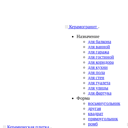
Керамогранит
Назначение
для балкона
для ванной
для гаража
для гостиной
для коридора
для кухни
для пола
для стен
для туалета
для улицы
для фартука
Форма
восьмиугольник
другая
квадрат
прямоугольник
ромб
Керамическая плитка