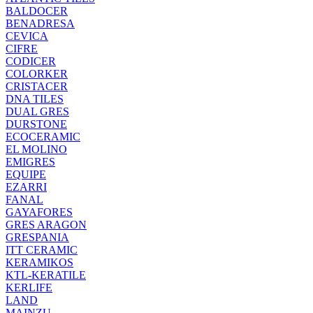
BALDOCER
BENADRESA
CEVICA
CIFRE
CODICER
COLORKER
CRISTACER
DNA TILES
DUAL GRES
DURSTONE
ECOCERAMIC
EL MOLINO
EMIGRES
EQUIPE
EZARRI
FANAL
GAYAFORES
GRES ARAGON
GRESPANIA
ITT CERAMIC
KERAMIKOS
KTL-KERATILE
KERLIFE
LAND
MAINZU