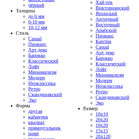
Хай-тек
чёрный
Викторианский
Толщина
Японский
до 6 мм
Античный
6-10 мм
Восточный
10-12 мм
Арабский
Стиль
Прованс
Casual
Кантри
Прованс
Casual
Арт деко
Арт деко
Барокко
Барокко
Классический
Классический
Лофт
Лофт
Минимализм
Минимализм
Модерн
Модерн
Неоклассика
Неоклассика
Ретро
Ретро
Скандинавский
Скандинавский
Эко
Эко
Форма
Размер
другая
10x10
кабанчик
20x20
квадрат
10x20
прямоугольник
15x15
ромб
20x120