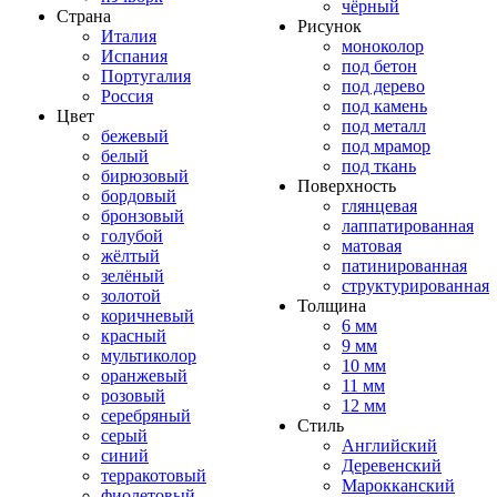
чёрный
Страна
Рисунок
Италия
моноколор
Испания
под бетон
Португалия
под дерево
Россия
под камень
Цвет
под металл
бежевый
под мрамор
белый
под ткань
бирюзовый
Поверхность
бордовый
глянцевая
бронзовый
лаппатированная
голубой
матовая
жёлтый
патинированная
зелёный
структурированная
золотой
Толщина
коричневый
6 мм
красный
9 мм
мультиколор
10 мм
оранжевый
11 мм
розовый
12 мм
серебряный
Стиль
серый
Английский
синий
Деревенский
терракотовый
Марокканский
фиолетовый