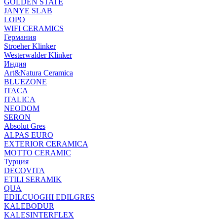
GOLDEN STATE
JANYE SLAB
LOPO
WIFI CERAMICS
Германия
Stroeher Klinker
Westerwalder Klinker
Индия
Art&Natura Ceramica
BLUEZONE
ITACA
ITALICA
NEODOM
SERON
Absolut Gres
ALPAS EURO
EXTERIOR CERAMICA
MOTTO CERAMIC
Турция
DECOVITA
ETILI SERAMIK
QUA
EDILCUOGHI EDILGRES
KALEBODUR
KALESINTERFLEX