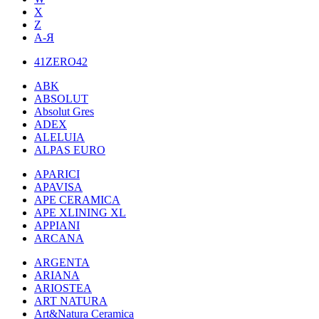
X
Z
А-Я
41ZERO42
ABK
ABSOLUT
Absolut Gres
ADEX
ALELUIA
ALPAS EURO
APARICI
APAVISA
APE CERAMICA
APE XLINING XL
APPIANI
ARCANA
ARGENTA
ARIANA
ARIOSTEA
ART NATURA
Art&Natura Ceramica