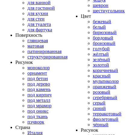
для ванной
шеврон
для гостиной
шестиугольник
для кухни
Цвет
для стен
бежевый
для туалета
белый
для фартука
бирюзовый
Поверхность
бордовый
глянцевая
бронзовый
матовая
голубой
патинированная
жёлтый
структурированная
зелёный
Рисунок
золотой
моноколор
коричневый
орнамент
красный
под бетон
мультиколор
под дерево
оранжевый
под камень
розовый
под кирпич
серебряный
под металл
серый
под мрамор
синий
под оникс
терракотовый
под ткань
фиолетовый
пэчворк
чёрный
Страна
Рисунок
Италия