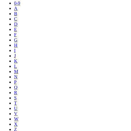
0-9
A
B
C
D
E
F
G
H
I
J
K
L
M
N
P
Q
R
S
T
U
V
W
X
Z