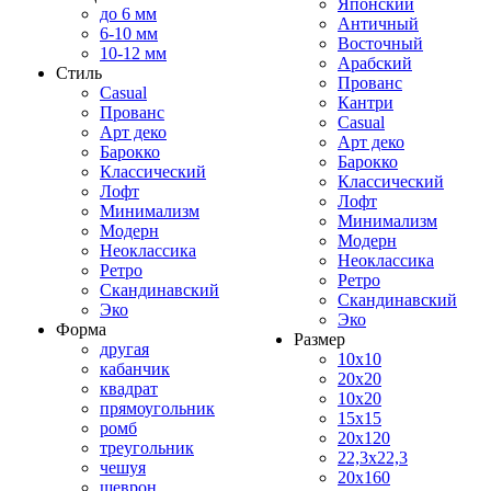
Японский
до 6 мм
Античный
6-10 мм
Восточный
10-12 мм
Арабский
Стиль
Прованс
Casual
Кантри
Прованс
Casual
Арт деко
Арт деко
Барокко
Барокко
Классический
Классический
Лофт
Лофт
Минимализм
Минимализм
Модерн
Модерн
Неоклассика
Неоклассика
Ретро
Ретро
Скандинавский
Скандинавский
Эко
Эко
Форма
Размер
другая
10x10
кабанчик
20x20
квадрат
10x20
прямоугольник
15x15
ромб
20x120
треугольник
22,3x22,3
чешуя
20x160
шеврон