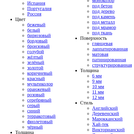
моноколор
Испания
под бетон
Португалия
под дерево
Россия
под камень
Цвет
под металл
бежевый
под мрамор
белый
под ткань
бирюзовый
Поверхность
бордовый
глянцевая
бронзовый
лаппатированная
голубой
матовая
жёлтый
патинированная
зелёный
структурированная
золотой
Толщина
коричневый
6 мм
красный
9 мм
мультиколор
10 мм
оранжевый
11 мм
розовый
12 мм
серебряный
Стиль
серый
Английский
синий
Деревенский
терракотовый
Марокканский
фиолетовый
Хай-тек
чёрный
Викторианский
Толщина