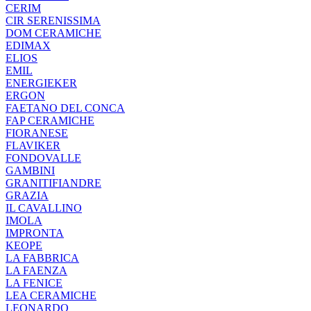
CERIM
CIR SERENISSIMA
DOM CERAMICHE
EDIMAX
ELIOS
EMIL
ENERGIEKER
ERGON
FAETANO DEL CONCA
FAP CERAMICHE
FIORANESE
FLAVIKER
FONDOVALLE
GAMBINI
GRANITIFIANDRE
GRAZIA
IL CAVALLINO
IMOLA
IMPRONTA
KEOPE
LA FABBRICA
LA FAENZA
LA FENICE
LEA CERAMICHE
LEONARDO