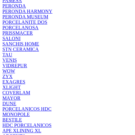
PAMESA
PERONDA
PERONDA HARMONY
PERONDA MUSEUM
PORCELANITE DOS
PORCELANOSA
PRISSMACER
SALONI
SANCHIS HOME
STN CERAMICA
TAU
VENIS
VIDREPUR
WOW
ZYX
EXAGRES
XLIGHT
COVERLAM
MAYOR
DUNE
PORCELANICOS HDC
MONOPOLE
BESTILE
HDC PORCELANICOS
APE XLINING XL