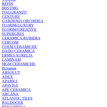
REFIN
IRIS FMG
ITALGRANITI
CENTURY
GARDENIA ORCHIDEA
FLORIM-LUXURY
FLORIM-CREATIVE
SUPERGRES
CERAMICA RUBIERA
CERCOM
COEM CERAMICHE
DADO CERAMICA
ERMES AURELIA
LAMINAM
MGM CERAMICHE
Испания
ABSOLUT
ADEX
APARICI
APAVISA
APE CERAMICA
ARCANA
ATLANTIC TILES
BALDOCER
BENADRESA