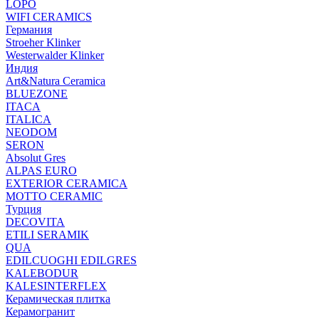
LOPO
WIFI CERAMICS
Германия
Stroeher Klinker
Westerwalder Klinker
Индия
Art&Natura Ceramica
BLUEZONE
ITACA
ITALICA
NEODOM
SERON
Absolut Gres
ALPAS EURO
EXTERIOR CERAMICA
MOTTO CERAMIC
Турция
DECOVITA
ETILI SERAMIK
QUA
EDILCUOGHI EDILGRES
KALEBODUR
KALESINTERFLEX
Керамическая плитка
Керамогранит