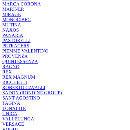
MARCA CORONA
MARINER
MIRAGE
MONOCIBEC
MUTINA
NAXOS
PANARIA
PASTORELLI
PETRACERS
PIEMME VALENTINO
PROVENZA
QUINTESSENZA
RAGNO
REX
REX MAGNUM
RICCHETTI
ROBERTO CAVALLI
SADON (RONDINE GROUP)
SANT AGOSTINO
TAGINA
TONALITE
UNICA
VALLELUNGA
VERSACE
VOGUE