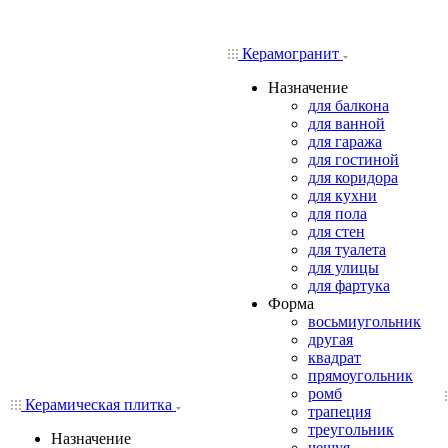
Керамогранит
Назначение
для балкона
для ванной
для гаража
для гостиной
для коридора
для кухни
для пола
для стен
для туалета
для улицы
для фартука
Форма
восьмиугольник
другая
квадрат
прямоугольник
ромб
Керамическая плитка
трапеция
треугольник
Назначение
чешуя