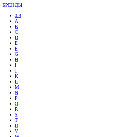
БРЕНДЫ
0-9
A
B
C
D
E
F
G
H
I
J
K
L
M
N
P
Q
R
S
T
U
V
W