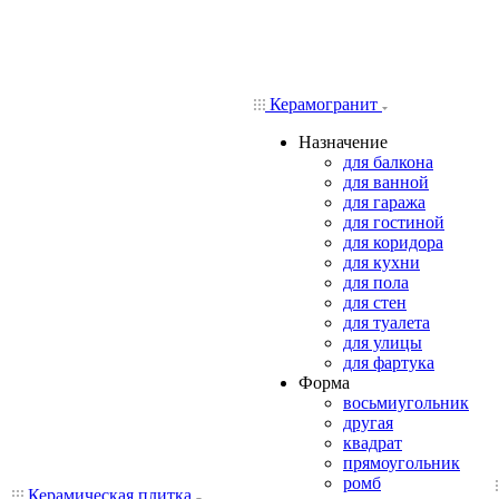
Керамогранит
Назначение
для балкона
для ванной
для гаража
для гостиной
для коридора
для кухни
для пола
для стен
для туалета
для улицы
для фартука
Форма
восьмиугольник
другая
квадрат
прямоугольник
ромб
Керамическая плитка