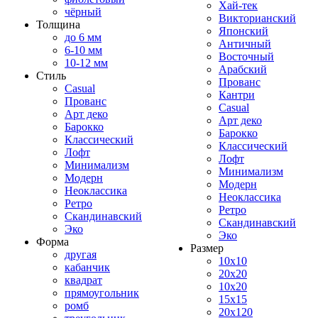
Хай-тек
чёрный
Викторианский
Толщина
Японский
до 6 мм
Античный
6-10 мм
Восточный
10-12 мм
Арабский
Стиль
Прованс
Casual
Кантри
Прованс
Casual
Арт деко
Арт деко
Барокко
Барокко
Классический
Классический
Лофт
Лофт
Минимализм
Минимализм
Модерн
Модерн
Неоклассика
Неоклассика
Ретро
Ретро
Скандинавский
Скандинавский
Эко
Эко
Форма
Размер
другая
10x10
кабанчик
20x20
квадрат
10x20
прямоугольник
15x15
ромб
20x120