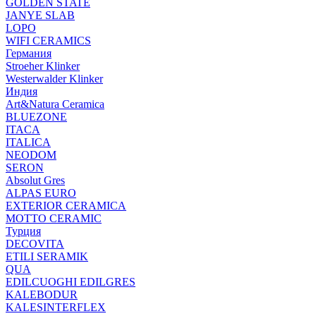
GOLDEN STATE
JANYE SLAB
LOPO
WIFI CERAMICS
Германия
Stroeher Klinker
Westerwalder Klinker
Индия
Art&Natura Ceramica
BLUEZONE
ITACA
ITALICA
NEODOM
SERON
Absolut Gres
ALPAS EURO
EXTERIOR CERAMICA
MOTTO CERAMIC
Турция
DECOVITA
ETILI SERAMIK
QUA
EDILCUOGHI EDILGRES
KALEBODUR
KALESINTERFLEX