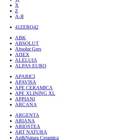
X
Z
А-Я
41ZERO42
ABK
ABSOLUT
Absolut Gres
ADEX
ALELUIA
ALPAS EURO
APARICI
APAVISA
APE CERAMICA
APE XLINING XL
APPIANI
ARCANA
ARGENTA
ARIANA
ARIOSTEA
ART NATURA
Art&Natura Ceramica