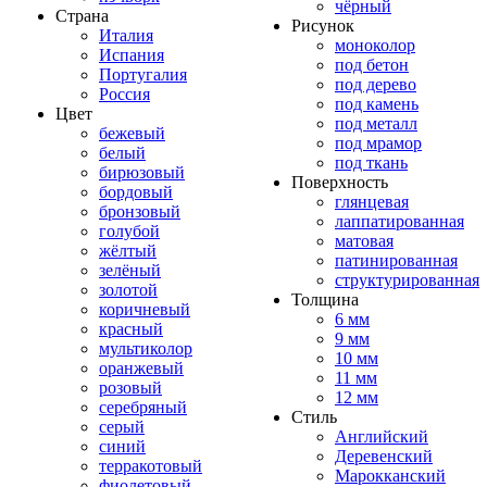
чёрный
Страна
Рисунок
Италия
моноколор
Испания
под бетон
Португалия
под дерево
Россия
под камень
Цвет
под металл
бежевый
под мрамор
белый
под ткань
бирюзовый
Поверхность
бордовый
глянцевая
бронзовый
лаппатированная
голубой
матовая
жёлтый
патинированная
зелёный
структурированная
золотой
Толщина
коричневый
6 мм
красный
9 мм
мультиколор
10 мм
оранжевый
11 мм
розовый
12 мм
серебряный
Стиль
серый
Английский
синий
Деревенский
терракотовый
Марокканский
фиолетовый