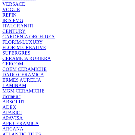
VERSACE
VOGUE
REFIN
IRIS FMG
ITALGRANITI
CENTURY
GARDENIA ORCHIDEA
FLORIM-LUXURY
FLORIM-CREATIVE
SUPERGRES
CERAMICA RUBIERA
CERCOM
COEM CERAMICHE
DADO CERAMICA
ERMES AURELIA
LAMINAM
MGM CERAMICHE
Испания
ABSOLUT
ADEX
APARICI
APAVISA
APE CERAMICA
ARCANA
ATLANTIC TILES