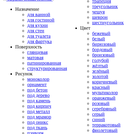
трапеция
треугольник
Назначение
чешуя
для ванной
шеврон
для гостиной
шестиугольник
для кухни
Цвет
для стен
бежевый
для туалета
белый
для фартука
бирюзовый
Поверхность
бордовый
глянцевая
бронзовый
матовая
голубой
патинированная
жёлтый
структурированная
зелёный
Рисунок
золотой
моноколор
коричневый
орнамент
красный
под бетон
мультиколор
под дерево
оранжевый
под камень
розовый
под кирпич
серебряный
под металл
серый
под мрамор
синий
под оникс
терракотовый
под ткань
фиолетовый
пэчворк