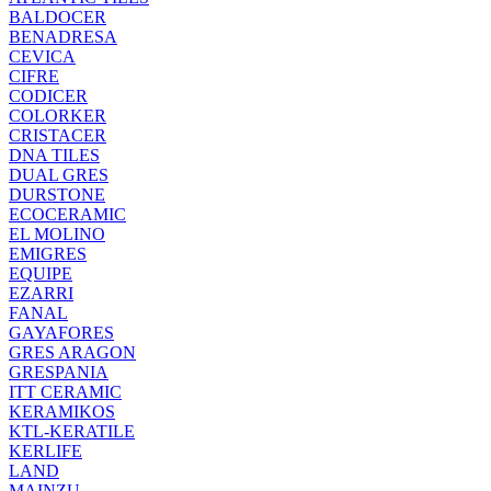
BALDOCER
BENADRESA
CEVICA
CIFRE
CODICER
COLORKER
CRISTACER
DNA TILES
DUAL GRES
DURSTONE
ECOCERAMIC
EL MOLINO
EMIGRES
EQUIPE
EZARRI
FANAL
GAYAFORES
GRES ARAGON
GRESPANIA
ITT CERAMIC
KERAMIKOS
KTL-KERATILE
KERLIFE
LAND
MAINZU