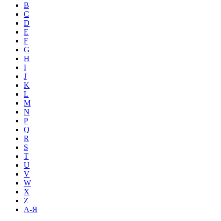
B
C
D
E
F
G
H
I
J
K
L
M
N
P
Q
R
S
T
U
V
W
X
Z
А-Я