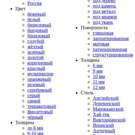
под дерево
Россия
под камень
Цвет
под металл
бежевый
под мрамор
белый
под ткань
бирюзовый
Поверхность
бордовый
глянцевая
бронзовый
лаппатированная
голубой
матовая
жёлтый
патинированная
зелёный
структурированная
золотой
Толщина
коричневый
6 мм
красный
9 мм
мультиколор
10 мм
оранжевый
11 мм
розовый
12 мм
серебряный
Стиль
серый
Английский
синий
Деревенский
терракотовый
Марокканский
фиолетовый
Хай-тек
чёрный
Викторианский
Толщина
Японский
до 6 мм
Античный
6-10 мм