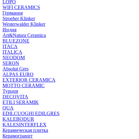
LOPO
WIFI CERAMICS
Германия
Stroeher Klinker
Westerwalder Klinker
Индия
Art&Natura Ceramica
BLUEZONE
ITACA
ITALICA
NEODOM
SERON
Absolut Gres
ALPAS EURO
EXTERIOR CERAMICA
MOTTO CERAMIC
Турция
DECOVITA
ETILI SERAMIK
QUA
EDILCUOGHI EDILGRES
KALEBODUR
KALESINTERFLEX
Керамическая плитка
Керамогранит