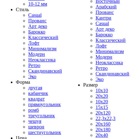
Восточный
10-12 мм
Арабский
Стиль
Прованс
Casual
Кантри
Прованс
Casual
Арт деко
Арт деко
Барокко
Барокко
Классический
Классический
Лофт
Лофт
Минимализм
Минимализм
Модерн
Модерн
Неоклассика
Неоклассика
Ретро
Ретро
Скандинавский
Скандинавский
Эко
Эко
Форма
Размер
другая
10x10
кабанчик
20x20
квадрат
10x20
прямоугольник
15x15
ромб
20x120
треугольник
22,3x22,3
чешуя
20x160
шеврон
20x180
шестиугольник
20x40
Цена