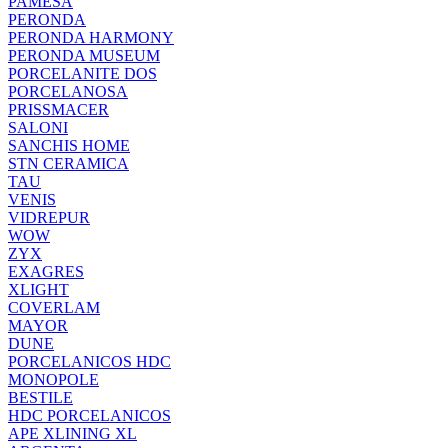
PAMESA
PERONDA
PERONDA HARMONY
PERONDA MUSEUM
PORCELANITE DOS
PORCELANOSA
PRISSMACER
SALONI
SANCHIS HOME
STN CERAMICA
TAU
VENIS
VIDREPUR
WOW
ZYX
EXAGRES
XLIGHT
COVERLAM
MAYOR
DUNE
PORCELANICOS HDC
MONOPOLE
BESTILE
HDC PORCELANICOS
APE XLINING XL