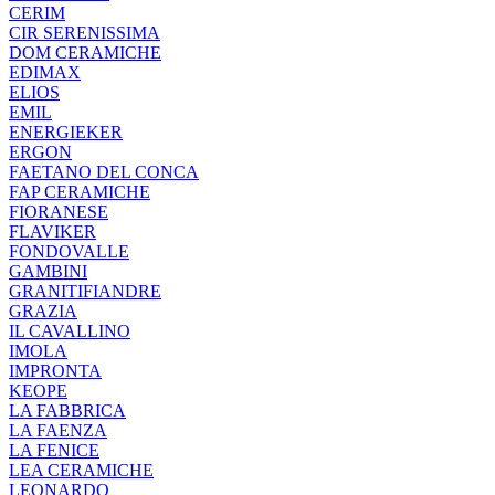
CERIM
CIR SERENISSIMA
DOM CERAMICHE
EDIMAX
ELIOS
EMIL
ENERGIEKER
ERGON
FAETANO DEL CONCA
FAP CERAMICHE
FIORANESE
FLAVIKER
FONDOVALLE
GAMBINI
GRANITIFIANDRE
GRAZIA
IL CAVALLINO
IMOLA
IMPRONTA
KEOPE
LA FABBRICA
LA FAENZA
LA FENICE
LEA CERAMICHE
LEONARDO