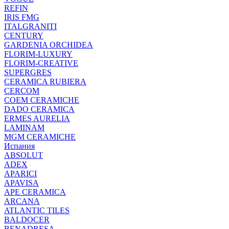
REFIN
IRIS FMG
ITALGRANITI
CENTURY
GARDENIA ORCHIDEA
FLORIM-LUXURY
FLORIM-CREATIVE
SUPERGRES
CERAMICA RUBIERA
CERCOM
COEM CERAMICHE
DADO CERAMICA
ERMES AURELIA
LAMINAM
MGM CERAMICHE
Испания
ABSOLUT
ADEX
APARICI
APAVISA
APE CERAMICA
ARCANA
ATLANTIC TILES
BALDOCER
BENADRESA