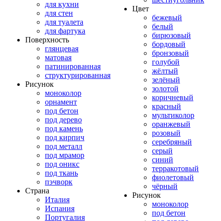
для кухни
Цвет
для стен
бежевый
для туалета
белый
для фартука
бирюзовый
Поверхность
бордовый
глянцевая
бронзовый
матовая
голубой
патинированная
жёлтый
структурированная
зелёный
Рисунок
золотой
моноколор
коричневый
орнамент
красный
под бетон
мультиколор
под дерево
оранжевый
под камень
розовый
под кирпич
серебряный
под металл
серый
под мрамор
синий
под оникс
терракотовый
под ткань
фиолетовый
пэчворк
чёрный
Страна
Рисунок
Италия
моноколор
Испания
под бетон
Португалия