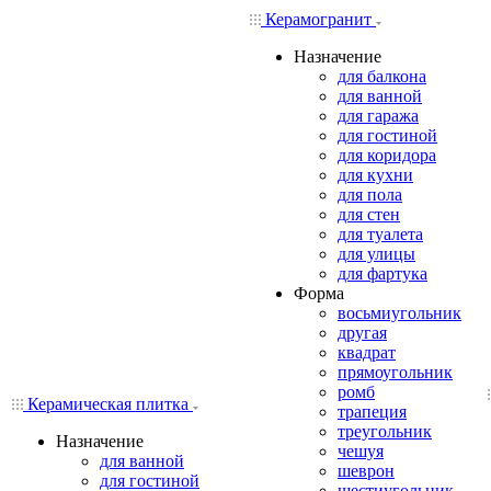
Керамогранит
Назначение
для балкона
для ванной
для гаража
для гостиной
для коридора
для кухни
для пола
для стен
для туалета
для улицы
для фартука
Форма
восьмиугольник
другая
квадрат
прямоугольник
ромб
Керамическая плитка
трапеция
треугольник
Назначение
чешуя
для ванной
шеврон
для гостиной
шестиугольник