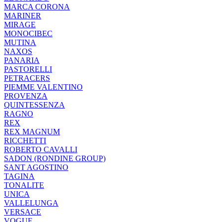
MARCA CORONA
MARINER
MIRAGE
MONOCIBEC
MUTINA
NAXOS
PANARIA
PASTORELLI
PETRACERS
PIEMME VALENTINO
PROVENZA
QUINTESSENZA
RAGNO
REX
REX MAGNUM
RICCHETTI
ROBERTO CAVALLI
SADON (RONDINE GROUP)
SANT AGOSTINO
TAGINA
TONALITE
UNICA
VALLELUNGA
VERSACE
VOGUE