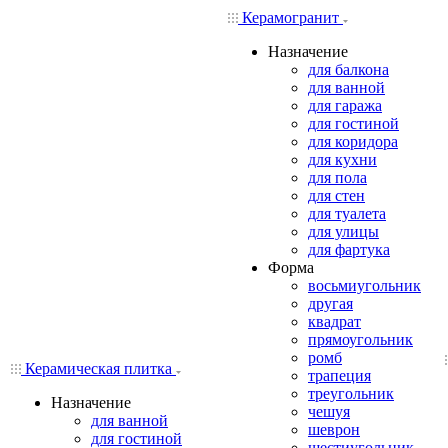
Керамогранит
Назначение
для балкона
для ванной
для гаража
для гостиной
для коридора
для кухни
для пола
для стен
для туалета
для улицы
для фартука
Форма
восьмиугольник
другая
квадрат
прямоугольник
ромб
Керамическая плитка
трапеция
треугольник
Назначение
чешуя
для ванной
шеврон
для гостиной
шестиугольник