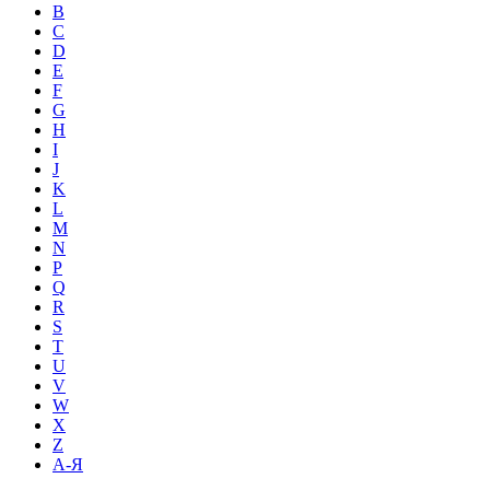
B
C
D
E
F
G
H
I
J
K
L
M
N
P
Q
R
S
T
U
V
W
X
Z
А-Я