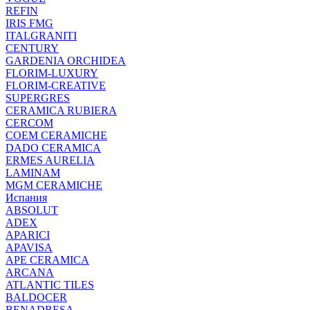
REFIN
IRIS FMG
ITALGRANITI
CENTURY
GARDENIA ORCHIDEA
FLORIM-LUXURY
FLORIM-CREATIVE
SUPERGRES
CERAMICA RUBIERA
CERCOM
COEM CERAMICHE
DADO CERAMICA
ERMES AURELIA
LAMINAM
MGM CERAMICHE
Испания
ABSOLUT
ADEX
APARICI
APAVISA
APE CERAMICA
ARCANA
ATLANTIC TILES
BALDOCER
BENADRESA