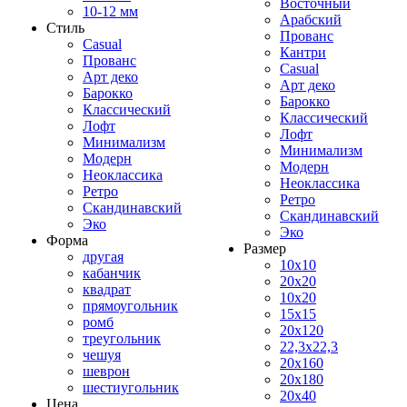
Восточный
10-12 мм
Арабский
Стиль
Прованс
Casual
Кантри
Прованс
Casual
Арт деко
Арт деко
Барокко
Барокко
Классический
Классический
Лофт
Лофт
Минимализм
Минимализм
Модерн
Модерн
Неоклассика
Неоклассика
Ретро
Ретро
Скандинавский
Скандинавский
Эко
Эко
Форма
Размер
другая
10x10
кабанчик
20x20
квадрат
10x20
прямоугольник
15x15
ромб
20x120
треугольник
22,3x22,3
чешуя
20x160
шеврон
20x180
шестиугольник
20x40
Цена