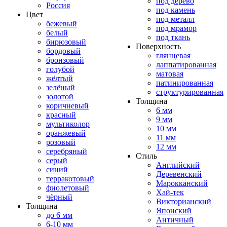
под дерево
Россия
под камень
Цвет
под металл
бежевый
под мрамор
белый
под ткань
бирюзовый
Поверхность
бордовый
глянцевая
бронзовый
лаппатированная
голубой
матовая
жёлтый
патинированная
зелёный
структурированная
золотой
Толщина
коричневый
6 мм
красный
9 мм
мультиколор
10 мм
оранжевый
11 мм
розовый
12 мм
серебряный
Стиль
серый
Английский
синий
Деревенский
терракотовый
Марокканский
фиолетовый
Хай-тек
чёрный
Викторианский
Толщина
Японский
до 6 мм
Античный
6-10 мм