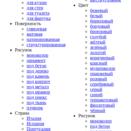
для кухни
Цвет
для стен
бежевый
для туалета
белый
для фартука
бирюзовый
Поверхность
бордовый
глянцевая
бронзовый
матовая
голубой
патинированная
жёлтый
структурированная
зелёный
Рисунок
золотой
моноколор
коричневый
орнамент
красный
под бетон
мультиколор
под дерево
оранжевый
под камень
розовый
под кирпич
серебряный
под металл
серый
под мрамор
синий
под оникс
терракотовый
под ткань
фиолетовый
пэчворк
чёрный
Страна
Рисунок
Италия
моноколор
Испания
под бетон
Португалия