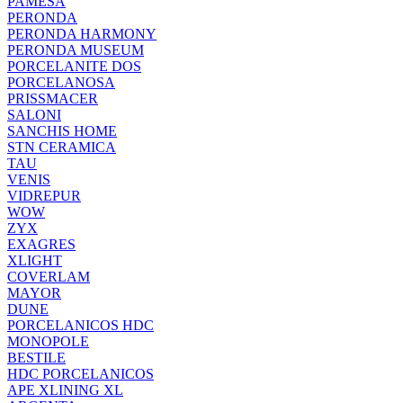
PAMESA
PERONDA
PERONDA HARMONY
PERONDA MUSEUM
PORCELANITE DOS
PORCELANOSA
PRISSMACER
SALONI
SANCHIS HOME
STN CERAMICA
TAU
VENIS
VIDREPUR
WOW
ZYX
EXAGRES
XLIGHT
COVERLAM
MAYOR
DUNE
PORCELANICOS HDC
MONOPOLE
BESTILE
HDC PORCELANICOS
APE XLINING XL