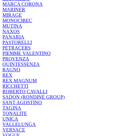
MARCA CORONA
MARINER
MIRAGE
MONOCIBEC
MUTINA
NAXOS
PANARIA
PASTORELLI
PETRACERS
PIEMME VALENTINO
PROVENZA
QUINTESSENZA
RAGNO
REX
REX MAGNUM
RICCHETTI
ROBERTO CAVALLI
SADON (RONDINE GROUP)
SANT AGOSTINO
TAGINA
TONALITE
UNICA
VALLELUNGA
VERSACE
VOGUE