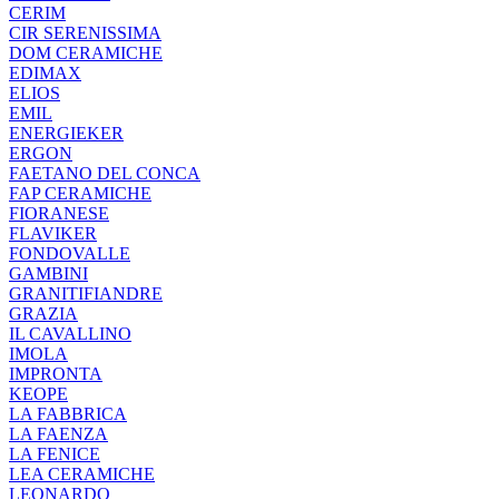
CERIM
CIR SERENISSIMA
DOM CERAMICHE
EDIMAX
ELIOS
EMIL
ENERGIEKER
ERGON
FAETANO DEL CONCA
FAP CERAMICHE
FIORANESE
FLAVIKER
FONDOVALLE
GAMBINI
GRANITIFIANDRE
GRAZIA
IL CAVALLINO
IMOLA
IMPRONTA
KEOPE
LA FABBRICA
LA FAENZA
LA FENICE
LEA CERAMICHE
LEONARDO