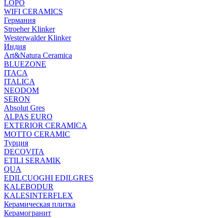
LOPO
WIFI CERAMICS
Германия
Stroeher Klinker
Westerwalder Klinker
Индия
Art&Natura Ceramica
BLUEZONE
ITACA
ITALICA
NEODOM
SERON
Absolut Gres
ALPAS EURO
EXTERIOR CERAMICA
MOTTO CERAMIC
Турция
DECOVITA
ETILI SERAMIK
QUA
EDILCUOGHI EDILGRES
KALEBODUR
KALESINTERFLEX
Керамическая плитка
Керамогранит