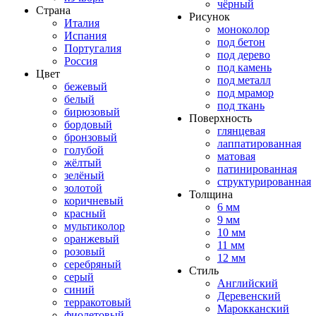
чёрный
Страна
Рисунок
Италия
моноколор
Испания
под бетон
Португалия
под дерево
Россия
под камень
Цвет
под металл
бежевый
под мрамор
белый
под ткань
бирюзовый
Поверхность
бордовый
глянцевая
бронзовый
лаппатированная
голубой
матовая
жёлтый
патинированная
зелёный
структурированная
золотой
Толщина
коричневый
6 мм
красный
9 мм
мультиколор
10 мм
оранжевый
11 мм
розовый
12 мм
серебряный
Стиль
серый
Английский
синий
Деревенский
терракотовый
Марокканский
фиолетовый