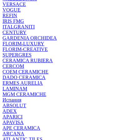
VERSACE
VOGUE
REFIN
IRIS FMG
ITALGRANITI
CENTURY
GARDENIA ORCHIDEA
FLORIM-LUXURY
FLORIM-CREATIVE
SUPERGRES
CERAMICA RUBIERA
CERCOM
COEM CERAMICHE
DADO CERAMICA
ERMES AURELIA
LAMINAM
MGM CERAMICHE
Испания
ABSOLUT
ADEX
APARICI
APAVISA
APE CERAMICA
ARCANA
ATLANTIC TILES