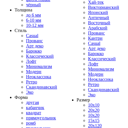
Хай-тек
чёрный
Викторианский
Толщина
Японский
до 6 мм
Античный
6-10 мм
Восточный
10-12 мм
Арабский
Стиль
Прованс
Casual
Кантри
Прованс
Casual
Арт деко
Арт деко
Барокко
Барокко
Классический
Классический
Лофт
Лофт
Минимализм
Минимализм
Модерн
Модерн
Неоклассика
Неоклассика
Ретро
Ретро
Скандинавский
Скандинавский
Эко
Эко
Форма
Размер
другая
10x10
кабанчик
20x20
квадрат
10x20
прямоугольник
15x15
ромб
20x120