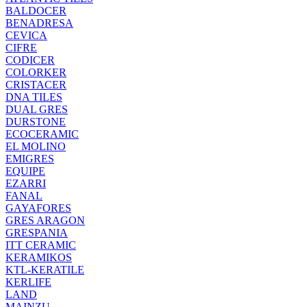
BALDOCER
BENADRESA
CEVICA
CIFRE
CODICER
COLORKER
CRISTACER
DNA TILES
DUAL GRES
DURSTONE
ECOCERAMIC
EL MOLINO
EMIGRES
EQUIPE
EZARRI
FANAL
GAYAFORES
GRES ARAGON
GRESPANIA
ITT CERAMIC
KERAMIKOS
KTL-KERATILE
KERLIFE
LAND
MAINZU