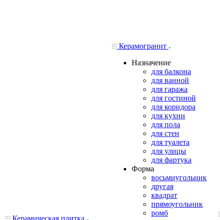
Керамогранит
Назначение
для балкона
для ванной
для гаража
для гостиной
для коридора
для кухни
для пола
для стен
для туалета
для улицы
для фартука
Форма
восьмиугольник
другая
квадрат
прямоугольник
ромб
Керамическая плитка