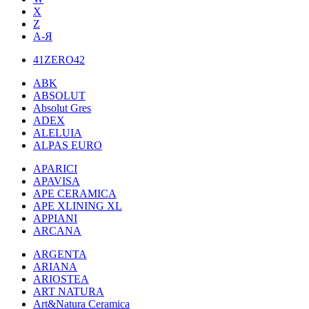
X
Z
А-Я
41ZERO42
ABK
ABSOLUT
Absolut Gres
ADEX
ALELUIA
ALPAS EURO
APARICI
APAVISA
APE CERAMICA
APE XLINING XL
APPIANI
ARCANA
ARGENTA
ARIANA
ARIOSTEA
ART NATURA
Art&Natura Ceramica