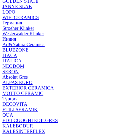
GOLDEN STATE
JANYE SLAB
LOPO
WIFI CERAMICS
Германия
Stroeher Klinker
Westerwalder Klinker
Индия
Art&Natura Ceramica
BLUEZONE
ITACA
ITALICA
NEODOM
SERON
Absolut Gres
ALPAS EURO
EXTERIOR CERAMICA
MOTTO CERAMIC
Турция
DECOVITA
ETILI SERAMIK
QUA
EDILCUOGHI EDILGRES
KALEBODUR
KALESINTERFLEX