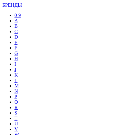
БРЕНДЫ
0-9
A
B
C
D
E
F
G
H
I
J
K
L
M
N
P
Q
R
S
T
U
V
W