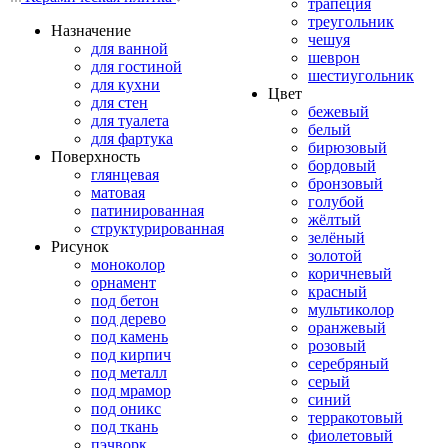
трапеция
треугольник
Назначение
чешуя
для ванной
шеврон
для гостиной
шестиугольник
для кухни
Цвет
для стен
бежевый
для туалета
белый
для фартука
бирюзовый
Поверхность
бордовый
глянцевая
бронзовый
матовая
голубой
патинированная
жёлтый
структурированная
зелёный
Рисунок
золотой
моноколор
коричневый
орнамент
красный
под бетон
мультиколор
под дерево
оранжевый
под камень
розовый
под кирпич
серебряный
под металл
серый
под мрамор
синий
под оникс
терракотовый
под ткань
фиолетовый
пэчворк