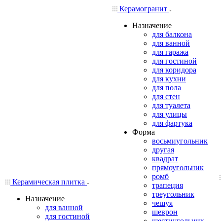
Керамогранит
Назначение
для балкона
для ванной
для гаража
для гостиной
для коридора
для кухни
для пола
для стен
для туалета
для улицы
для фартука
Форма
восьмиугольник
другая
квадрат
прямоугольник
ромб
Керамическая плитка
трапеция
треугольник
Назначение
чешуя
для ванной
шеврон
для гостиной
шестиугольник