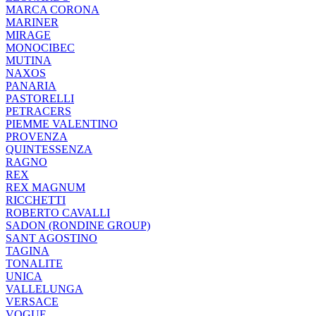
MARCA CORONA
MARINER
MIRAGE
MONOCIBEC
MUTINA
NAXOS
PANARIA
PASTORELLI
PETRACERS
PIEMME VALENTINO
PROVENZA
QUINTESSENZA
RAGNO
REX
REX MAGNUM
RICCHETTI
ROBERTO CAVALLI
SADON (RONDINE GROUP)
SANT AGOSTINO
TAGINA
TONALITE
UNICA
VALLELUNGA
VERSACE
VOGUE