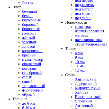
под дерево
Россия
под камень
Цвет
под металл
бежевый
под мрамор
белый
под ткань
бирюзовый
Поверхность
бордовый
глянцевая
бронзовый
лаппатированная
голубой
матовая
жёлтый
патинированная
зелёный
структурированная
золотой
Толщина
коричневый
6 мм
красный
9 мм
мультиколор
10 мм
оранжевый
11 мм
розовый
12 мм
серебряный
Стиль
серый
Английский
синий
Деревенский
терракотовый
Марокканский
фиолетовый
Хай-тек
чёрный
Викторианский
Толщина
Японский
до 6 мм
Античный
6-10 мм