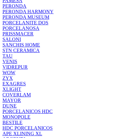
PAMESA
PERONDA
PERONDA HARMONY
PERONDA MUSEUM
PORCELANITE DOS
PORCELANOSA
PRISSMACER
SALONI
SANCHIS HOME
STN CERAMICA
TAU
VENIS
VIDREPUR
WOW
ZYX
EXAGRES
XLIGHT
COVERLAM
MAYOR
DUNE
PORCELANICOS HDC
MONOPOLE
BESTILE
HDC PORCELANICOS
APE XLINING XL