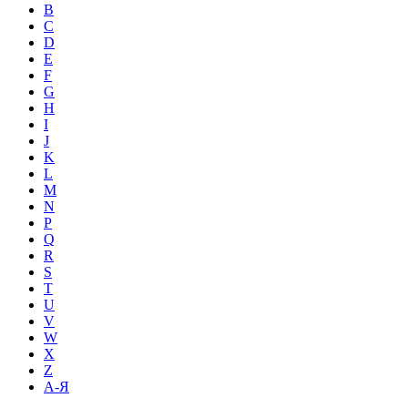
B
C
D
E
F
G
H
I
J
K
L
M
N
P
Q
R
S
T
U
V
W
X
Z
А-Я