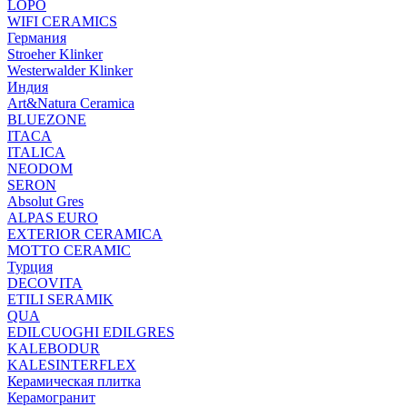
LOPO
WIFI CERAMICS
Германия
Stroeher Klinker
Westerwalder Klinker
Индия
Art&Natura Ceramica
BLUEZONE
ITACA
ITALICA
NEODOM
SERON
Absolut Gres
ALPAS EURO
EXTERIOR CERAMICA
MOTTO CERAMIC
Турция
DECOVITA
ETILI SERAMIK
QUA
EDILCUOGHI EDILGRES
KALEBODUR
KALESINTERFLEX
Керамическая плитка
Керамогранит