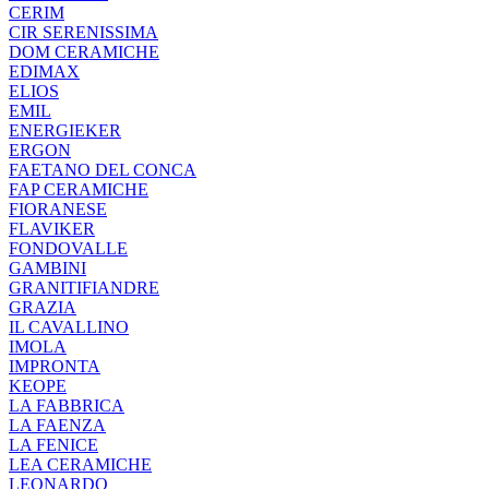
CERIM
CIR SERENISSIMA
DOM CERAMICHE
EDIMAX
ELIOS
EMIL
ENERGIEKER
ERGON
FAETANO DEL CONCA
FAP CERAMICHE
FIORANESE
FLAVIKER
FONDOVALLE
GAMBINI
GRANITIFIANDRE
GRAZIA
IL CAVALLINO
IMOLA
IMPRONTA
KEOPE
LA FABBRICA
LA FAENZA
LA FENICE
LEA CERAMICHE
LEONARDO