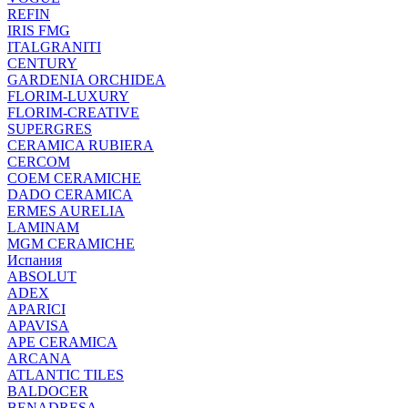
REFIN
IRIS FMG
ITALGRANITI
CENTURY
GARDENIA ORCHIDEA
FLORIM-LUXURY
FLORIM-CREATIVE
SUPERGRES
CERAMICA RUBIERA
CERCOM
COEM CERAMICHE
DADO CERAMICA
ERMES AURELIA
LAMINAM
MGM CERAMICHE
Испания
ABSOLUT
ADEX
APARICI
APAVISA
APE CERAMICA
ARCANA
ATLANTIC TILES
BALDOCER
BENADRESA