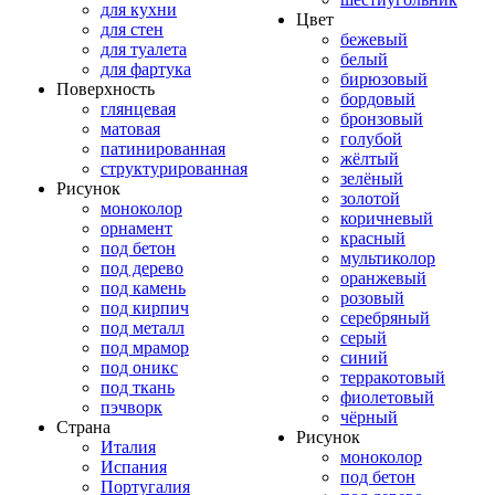
для кухни
Цвет
для стен
бежевый
для туалета
белый
для фартука
бирюзовый
Поверхность
бордовый
глянцевая
бронзовый
матовая
голубой
патинированная
жёлтый
структурированная
зелёный
Рисунок
золотой
моноколор
коричневый
орнамент
красный
под бетон
мультиколор
под дерево
оранжевый
под камень
розовый
под кирпич
серебряный
под металл
серый
под мрамор
синий
под оникс
терракотовый
под ткань
фиолетовый
пэчворк
чёрный
Страна
Рисунок
Италия
моноколор
Испания
под бетон
Португалия