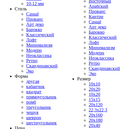
Восточный
10-12 мм
Арабский
Стиль
Прованс
Casual
Кантри
Прованс
Casual
Арт деко
Арт деко
Барокко
Барокко
Классический
Классический
Лофт
Лофт
Минимализм
Минимализм
Модерн
Модерн
Неоклассика
Неоклассика
Ретро
Ретро
Скандинавский
Скандинавский
Эко
Эко
Форма
Размер
другая
10x10
кабанчик
20x20
квадрат
10x20
прямоугольник
15x15
ромб
20x120
треугольник
22,3x22,3
чешуя
20x160
шеврон
20x180
шестиугольник
20x40
Цена