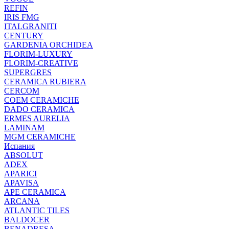
REFIN
IRIS FMG
ITALGRANITI
CENTURY
GARDENIA ORCHIDEA
FLORIM-LUXURY
FLORIM-CREATIVE
SUPERGRES
CERAMICA RUBIERA
CERCOM
COEM CERAMICHE
DADO CERAMICA
ERMES AURELIA
LAMINAM
MGM CERAMICHE
Испания
ABSOLUT
ADEX
APARICI
APAVISA
APE CERAMICA
ARCANA
ATLANTIC TILES
BALDOCER
BENADRESA