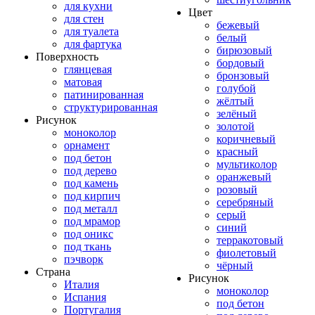
для кухни
Цвет
для стен
бежевый
для туалета
белый
для фартука
бирюзовый
Поверхность
бордовый
глянцевая
бронзовый
матовая
голубой
патинированная
жёлтый
структурированная
зелёный
Рисунок
золотой
моноколор
коричневый
орнамент
красный
под бетон
мультиколор
под дерево
оранжевый
под камень
розовый
под кирпич
серебряный
под металл
серый
под мрамор
синий
под оникс
терракотовый
под ткань
фиолетовый
пэчворк
чёрный
Страна
Рисунок
Италия
моноколор
Испания
под бетон
Португалия