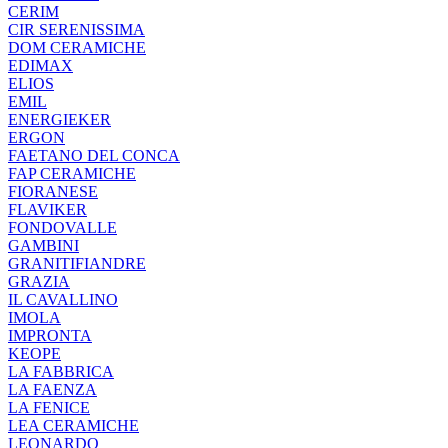
CERIM
CIR SERENISSIMA
DOM CERAMICHE
EDIMAX
ELIOS
EMIL
ENERGIEKER
ERGON
FAETANO DEL CONCA
FAP CERAMICHE
FIORANESE
FLAVIKER
FONDOVALLE
GAMBINI
GRANITIFIANDRE
GRAZIA
IL CAVALLINO
IMOLA
IMPRONTA
KEOPE
LA FABBRICA
LA FAENZA
LA FENICE
LEA CERAMICHE
LEONARDO