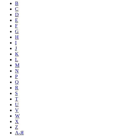
B
C
D
E
F
G
H
I
J
K
L
M
N
P
Q
R
S
T
U
V
W
X
Z
А-Я