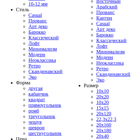
Восточный
10-12 мм
Арабский
Стиль
Прованс
Casual
Кантри
Прованс
Casual
Арт деко
Арт деко
Барокко
Барокко
Классический
Классический
Лофт
Лофт
Минимализм
Минимализм
Модерн
Модерн
Неоклассика
Неоклассика
Ретро
Ретро
Скандинавский
Скандинавский
Эко
Эко
Форма
Размер
другая
10x10
кабанчик
20x20
квадрат
10x20
прямоугольник
15x15
ромб
20x120
треугольник
22,3x22,3
чешуя
20x160
шеврон
20x180
шестиугольник
20x40
Цена