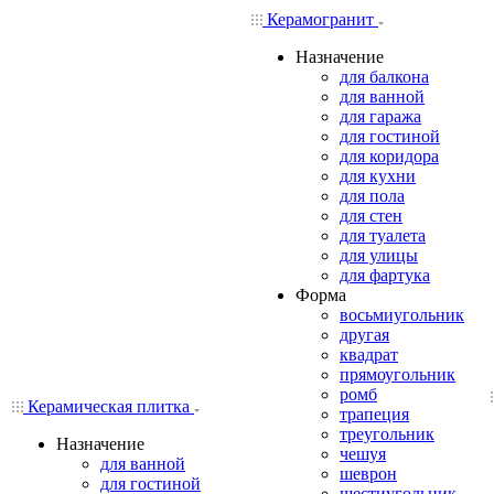
Керамогранит
Назначение
для балкона
для ванной
для гаража
для гостиной
для коридора
для кухни
для пола
для стен
для туалета
для улицы
для фартука
Форма
восьмиугольник
другая
квадрат
прямоугольник
ромб
Керамическая плитка
трапеция
треугольник
Назначение
чешуя
для ванной
шеврон
для гостиной
шестиугольник