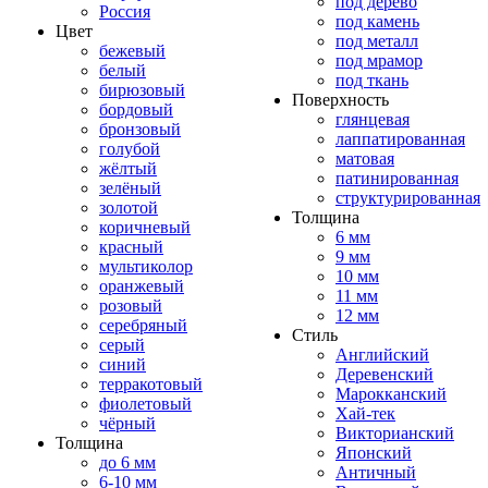
под дерево
Россия
под камень
Цвет
под металл
бежевый
под мрамор
белый
под ткань
бирюзовый
Поверхность
бордовый
глянцевая
бронзовый
лаппатированная
голубой
матовая
жёлтый
патинированная
зелёный
структурированная
золотой
Толщина
коричневый
6 мм
красный
9 мм
мультиколор
10 мм
оранжевый
11 мм
розовый
12 мм
серебряный
Стиль
серый
Английский
синий
Деревенский
терракотовый
Марокканский
фиолетовый
Хай-тек
чёрный
Викторианский
Толщина
Японский
до 6 мм
Античный
6-10 мм