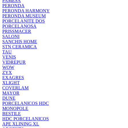
PAMESA
PERONDA
PERONDA HARMONY
PERONDA MUSEUM
PORCELANITE DOS
PORCELANOSA
PRISSMACER
SALONI
SANCHIS HOME
STN CERAMICA
TAU
VENIS
VIDREPUR
WOW
ZYX
EXAGRES
XLIGHT
COVERLAM
MAYOR
DUNE
PORCELANICOS HDC
MONOPOLE
BESTILE
HDC PORCELANICOS
APE XLINING XL