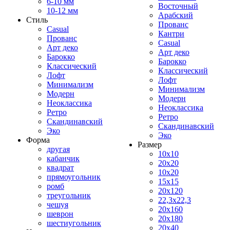
6-10 мм
Восточный
10-12 мм
Арабский
Стиль
Прованс
Casual
Кантри
Прованс
Casual
Арт деко
Арт деко
Барокко
Барокко
Классический
Классический
Лофт
Лофт
Минимализм
Минимализм
Модерн
Модерн
Неоклассика
Неоклассика
Ретро
Ретро
Скандинавский
Скандинавский
Эко
Эко
Форма
Размер
другая
10x10
кабанчик
20x20
квадрат
10x20
прямоугольник
15x15
ромб
20x120
треугольник
22,3x22,3
чешуя
20x160
шеврон
20x180
шестиугольник
20x40