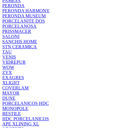
PAMESA
PERONDA
PERONDA HARMONY
PERONDA MUSEUM
PORCELANITE DOS
PORCELANOSA
PRISSMACER
SALONI
SANCHIS HOME
STN CERAMICA
TAU
VENIS
VIDREPUR
WOW
ZYX
EXAGRES
XLIGHT
COVERLAM
MAYOR
DUNE
PORCELANICOS HDC
MONOPOLE
BESTILE
HDC PORCELANICOS
APE XLINING XL