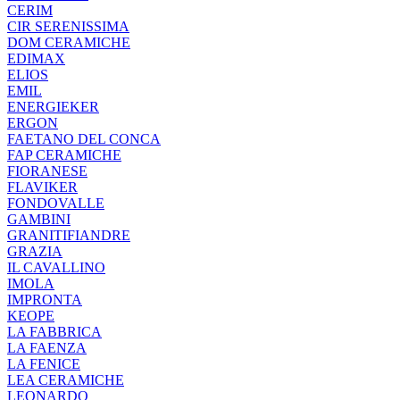
CERIM
CIR SERENISSIMA
DOM CERAMICHE
EDIMAX
ELIOS
EMIL
ENERGIEKER
ERGON
FAETANO DEL CONCA
FAP CERAMICHE
FIORANESE
FLAVIKER
FONDOVALLE
GAMBINI
GRANITIFIANDRE
GRAZIA
IL CAVALLINO
IMOLA
IMPRONTA
KEOPE
LA FABBRICA
LA FAENZA
LA FENICE
LEA CERAMICHE
LEONARDO