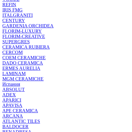
REFIN
IRIS FMG
ITALGRANITI
CENTURY
GARDENIA ORCHIDEA
FLORIM-LUXURY
FLORIM-CREATIVE
SUPERGRES
CERAMICA RUBIERA
CERCOM
COEM CERAMICHE
DADO CERAMICA
ERMES AURELIA
LAMINAM
MGM CERAMICHE
Испания
ABSOLUT
ADEX
APARICI
APAVISA
APE CERAMICA
ARCANA
ATLANTIC TILES
BALDOCER
BENADRESA