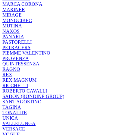
MARCA CORONA
MARINER
MIRAGE
MONOCIBEC
MUTINA
NAXOS
PANARIA
PASTORELLI
PETRACERS
PIEMME VALENTINO
PROVENZA
QUINTESSENZA
RAGNO
REX
REX MAGNUM
RICCHETTI
ROBERTO CAVALLI
SADON (RONDINE GROUP)
SANT AGOSTINO
TAGINA
TONALITE
UNICA
VALLELUNGA
VERSACE
VOGUE