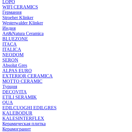
LOPO
WIFI CERAMICS
Германия
Stroeher Klinker
Westerwalder Klinker
Индия
Art&Natura Ceramica
BLUEZONE
ITACA
ITALICA
NEODOM
SERON
Absolut Gres
ALPAS EURO
EXTERIOR CERAMICA
MOTTO CERAMIC
Турция
DECOVITA
ETILI SERAMIK
QUA
EDILCUOGHI EDILGRES
KALEBODUR
KALESINTERFLEX
Керамическая плитка
Керамогранит