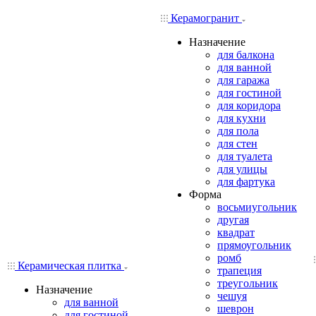
Керамогранит
Назначение
для балкона
для ванной
для гаража
для гостиной
для коридора
для кухни
для пола
для стен
для туалета
для улицы
для фартука
Форма
восьмиугольник
другая
квадрат
прямоугольник
ромб
Керамическая плитка
трапеция
треугольник
Назначение
чешуя
для ванной
шеврон
для гостиной