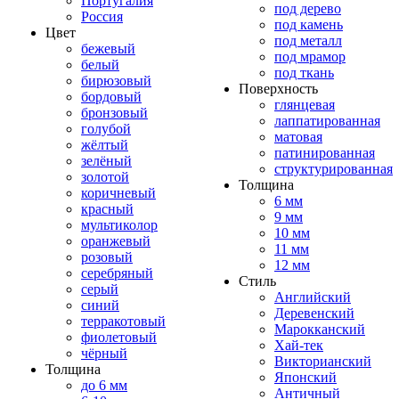
Португалия
под дерево
Россия
под камень
Цвет
под металл
бежевый
под мрамор
белый
под ткань
бирюзовый
Поверхность
бордовый
глянцевая
бронзовый
лаппатированная
голубой
матовая
жёлтый
патинированная
зелёный
структурированная
золотой
Толщина
коричневый
6 мм
красный
9 мм
мультиколор
10 мм
оранжевый
11 мм
розовый
12 мм
серебряный
Стиль
серый
Английский
синий
Деревенский
терракотовый
Марокканский
фиолетовый
Хай-тек
чёрный
Викторианский
Толщина
Японский
до 6 мм
Античный