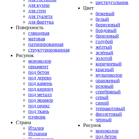
шестиугольник
для кухни
Цвет
для стен
бежевый
для туалета
белый
для фартука
бирюзовый
Поверхность
бордовый
глянцевая
бронзовый
матовая
голубой
патинированная
жёлтый
структурированная
зелёный
Рисунок
золотой
моноколор
коричневый
орнамент
красный
под бетон
мультиколор
под дерево
оранжевый
под камень
розовый
под кирпич
серебряный
под металл
серый
под мрамор
синий
под оникс
терракотовый
под ткань
фиолетовый
пэчворк
чёрный
Страна
Рисунок
Италия
моноколор
Испания
под бетон