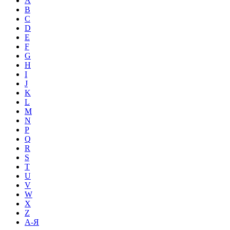
A
B
C
D
E
F
G
H
I
J
K
L
M
N
P
Q
R
S
T
U
V
W
X
Z
А-Я