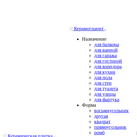
Керамогранит
Назначение
для балкона
для ванной
для гаража
для гостиной
для коридора
для кухни
для пола
для стен
для туалета
для улицы
для фартука
Форма
восьмиугольник
другая
квадрат
прямоугольник
ромб
Керамическая плитка