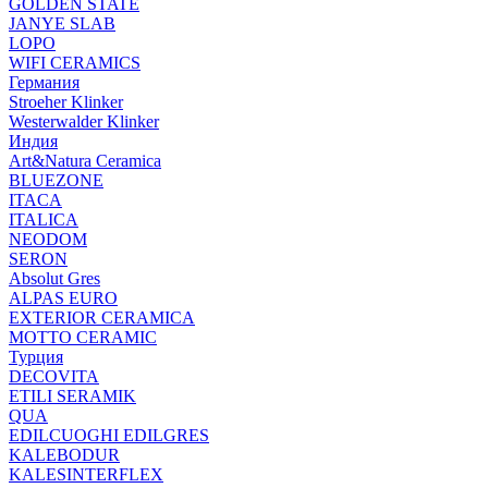
GOLDEN STATE
JANYE SLAB
LOPO
WIFI CERAMICS
Германия
Stroeher Klinker
Westerwalder Klinker
Индия
Art&Natura Ceramica
BLUEZONE
ITACA
ITALICA
NEODOM
SERON
Absolut Gres
ALPAS EURO
EXTERIOR CERAMICA
MOTTO CERAMIC
Турция
DECOVITA
ETILI SERAMIK
QUA
EDILCUOGHI EDILGRES
KALEBODUR
KALESINTERFLEX