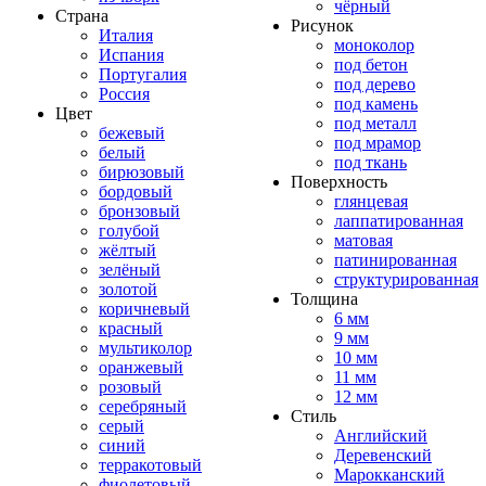
чёрный
Страна
Рисунок
Италия
моноколор
Испания
под бетон
Португалия
под дерево
Россия
под камень
Цвет
под металл
бежевый
под мрамор
белый
под ткань
бирюзовый
Поверхность
бордовый
глянцевая
бронзовый
лаппатированная
голубой
матовая
жёлтый
патинированная
зелёный
структурированная
золотой
Толщина
коричневый
6 мм
красный
9 мм
мультиколор
10 мм
оранжевый
11 мм
розовый
12 мм
серебряный
Стиль
серый
Английский
синий
Деревенский
терракотовый
Марокканский
фиолетовый