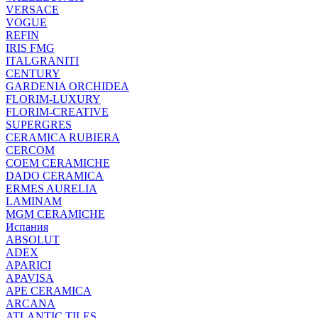
VERSACE
VOGUE
REFIN
IRIS FMG
ITALGRANITI
CENTURY
GARDENIA ORCHIDEA
FLORIM-LUXURY
FLORIM-CREATIVE
SUPERGRES
CERAMICA RUBIERA
CERCOM
COEM CERAMICHE
DADO CERAMICA
ERMES AURELIA
LAMINAM
MGM CERAMICHE
Испания
ABSOLUT
ADEX
APARICI
APAVISA
APE CERAMICA
ARCANA
ATLANTIC TILES