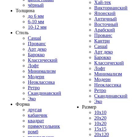
Хай-тек
чёрный
Викторианский
Толщина
Японский
до 6 мм
Античный
6-10 мм
Восточный
10-12 мм
Арабский
Стиль
Прованс
Casual
Кантри
Прованс
Casual
Арт деко
Арт деко
Барокко
Барокко
Классический
Классический
Лофт
Лофт
Минимализм
Минимализм
Модерн
Модерн
Неоклассика
Неоклассика
Ретро
Ретро
Скандинавский
Скандинавский
Эко
Эко
Форма
Размер
другая
10x10
кабанчик
20x20
квадрат
10x20
прямоугольник
15x15
ромб
20x120