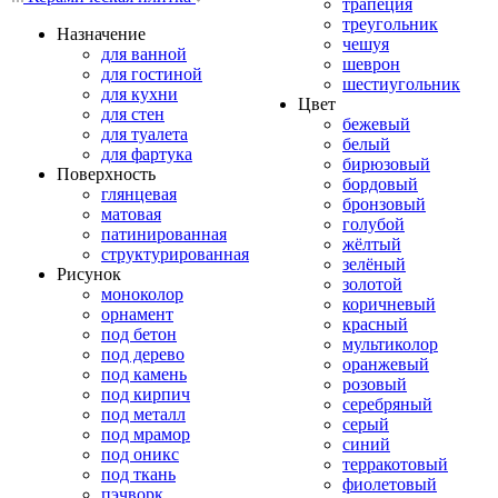
трапеция
треугольник
Назначение
чешуя
для ванной
шеврон
для гостиной
шестиугольник
для кухни
Цвет
для стен
бежевый
для туалета
белый
для фартука
бирюзовый
Поверхность
бордовый
глянцевая
бронзовый
матовая
голубой
патинированная
жёлтый
структурированная
зелёный
Рисунок
золотой
моноколор
коричневый
орнамент
красный
под бетон
мультиколор
под дерево
оранжевый
под камень
розовый
под кирпич
серебряный
под металл
серый
под мрамор
синий
под оникс
терракотовый
под ткань
фиолетовый
пэчворк