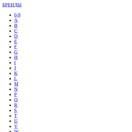
БРЕНДЫ
0-9
A
B
C
D
E
F
G
H
I
J
K
L
M
N
P
Q
R
S
T
U
V
W