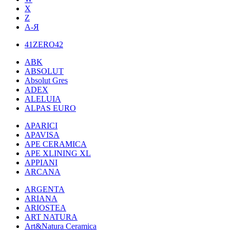
X
Z
А-Я
41ZERO42
ABK
ABSOLUT
Absolut Gres
ADEX
ALELUIA
ALPAS EURO
APARICI
APAVISA
APE CERAMICA
APE XLINING XL
APPIANI
ARCANA
ARGENTA
ARIANA
ARIOSTEA
ART NATURA
Art&Natura Ceramica