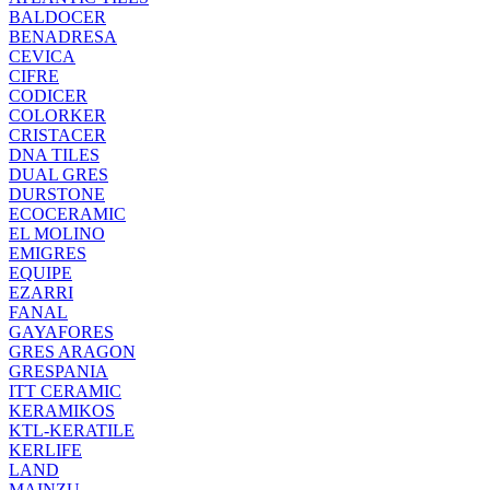
BALDOCER
BENADRESA
CEVICA
CIFRE
CODICER
COLORKER
CRISTACER
DNA TILES
DUAL GRES
DURSTONE
ECOCERAMIC
EL MOLINO
EMIGRES
EQUIPE
EZARRI
FANAL
GAYAFORES
GRES ARAGON
GRESPANIA
ITT CERAMIC
KERAMIKOS
KTL-KERATILE
KERLIFE
LAND
MAINZU