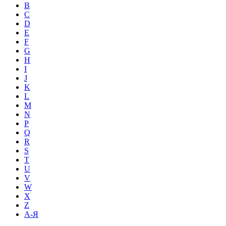
B
C
D
E
F
G
H
I
J
K
L
M
N
P
Q
R
S
T
U
V
W
X
Z
А-Я