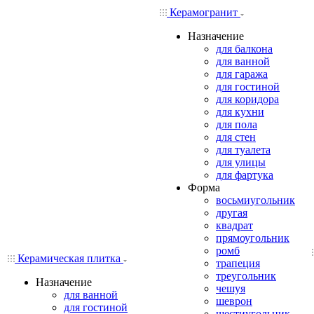
Керамогранит
Назначение
для балкона
для ванной
для гаража
для гостиной
для коридора
для кухни
для пола
для стен
для туалета
для улицы
для фартука
Форма
восьмиугольник
другая
квадрат
прямоугольник
ромб
Керамическая плитка
трапеция
треугольник
Назначение
чешуя
для ванной
шеврон
для гостиной
шестиугольник