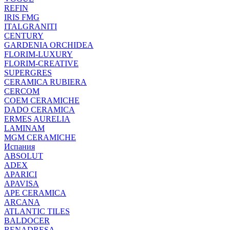
REFIN
IRIS FMG
ITALGRANITI
CENTURY
GARDENIA ORCHIDEA
FLORIM-LUXURY
FLORIM-CREATIVE
SUPERGRES
CERAMICA RUBIERA
CERCOM
COEM CERAMICHE
DADO CERAMICA
ERMES AURELIA
LAMINAM
MGM CERAMICHE
Испания
ABSOLUT
ADEX
APARICI
APAVISA
APE CERAMICA
ARCANA
ATLANTIC TILES
BALDOCER
BENADRESA