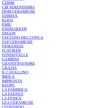
CERIM
CIR SERENISSIMA
DOM CERAMICHE
EDIMAX
ELIOS
EMIL
ENERGIEKER
ERGON
FAETANO DEL CONCA
FAP CERAMICHE
FIORANESE
FLAVIKER
FONDOVALLE
GAMBINI
GRANITIFIANDRE
GRAZIA
IL CAVALLINO
IMOLA
IMPRONTA
KEOPE
LA FABBRICA
LA FAENZA
LA FENICE
LEA CERAMICHE
LEONARDO