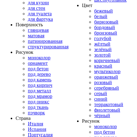
для кухни
Цвет
для стен
бежевый
для туалета
белый
для фартука
бирюзовый
Поверхность
бордовый
глянцевая
бронзовый
матовая
голубой
патинированная
жёлтый
структурированная
зелёный
Рисунок
золотой
моноколор
коричневый
орнамент
красный
под бетон
мультиколор
под дерево
оранжевый
под камень
розовый
под кирпич
серебряный
под металл
серый
под мрамор
синий
под оникс
терракотовый
под ткань
фиолетовый
пэчворк
чёрный
Страна
Рисунок
Италия
моноколор
Испания
под бетон
Португалия