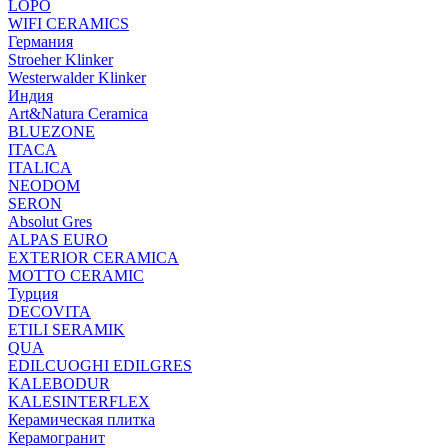
LOPO
WIFI CERAMICS
Германия
Stroeher Klinker
Westerwalder Klinker
Индия
Art&Natura Ceramica
BLUEZONE
ITACA
ITALICA
NEODOM
SERON
Absolut Gres
ALPAS EURO
EXTERIOR CERAMICA
MOTTO CERAMIC
Турция
DECOVITA
ETILI SERAMIK
QUA
EDILCUOGHI EDILGRES
KALEBODUR
KALESINTERFLEX
Керамическая плитка
Керамогранит