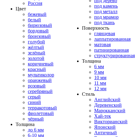
под дерево
Россия
под камень
Цвет
под металл
бежевый
под мрамор
белый
под ткань
бирюзовый
Поверхность
бордовый
глянцевая
бронзовый
лаппатированная
голубой
матовая
жёлтый
патинированная
зелёный
структурированная
золотой
Толщина
коричневый
6 мм
красный
9 мм
мультиколор
10 мм
оранжевый
11 мм
розовый
12 мм
серебряный
Стиль
серый
Английский
синий
Деревенский
терракотовый
Марокканский
фиолетовый
Хай-тек
чёрный
Викторианский
Толщина
Японский
до 6 мм
Античный
6-10 мм