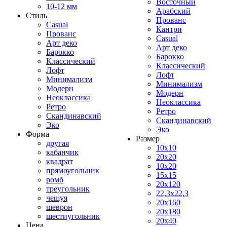
Восточный
10-12 мм
Арабский
Стиль
Прованс
Casual
Кантри
Прованс
Casual
Арт деко
Арт деко
Барокко
Барокко
Классический
Классический
Лофт
Лофт
Минимализм
Минимализм
Модерн
Модерн
Неоклассика
Неоклассика
Ретро
Ретро
Скандинавский
Скандинавский
Эко
Эко
Форма
Размер
другая
10x10
кабанчик
20x20
квадрат
10x20
прямоугольник
15x15
ромб
20x120
треугольник
22,3x22,3
чешуя
20x160
шеврон
20x180
шестиугольник
20x40
Цена