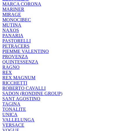
MARCA CORONA
MARINER
MIRAGE
MONOCIBEC
MUTINA
NAXOS
PANARIA
PASTORELLI
PETRACERS
PIEMME VALENTINO
PROVENZA
QUINTESSENZA
RAGNO
REX
REX MAGNUM
RICCHETTI
ROBERTO CAVALLI
SADON (RONDINE GROUP)
SANT AGOSTINO
TAGINA
TONALITE
UNICA
VALLELUNGA
VERSACE
VOGUE