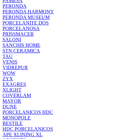
PAMESA
PERONDA
PERONDA HARMONY
PERONDA MUSEUM
PORCELANITE DOS
PORCELANOSA
PRISSMACER
SALONI
SANCHIS HOME
STN CERAMICA
TAU
VENIS
VIDREPUR
WOW
ZYX
EXAGRES
XLIGHT
COVERLAM
MAYOR
DUNE
PORCELANICOS HDC
MONOPOLE
BESTILE
HDC PORCELANICOS
APE XLINING XL