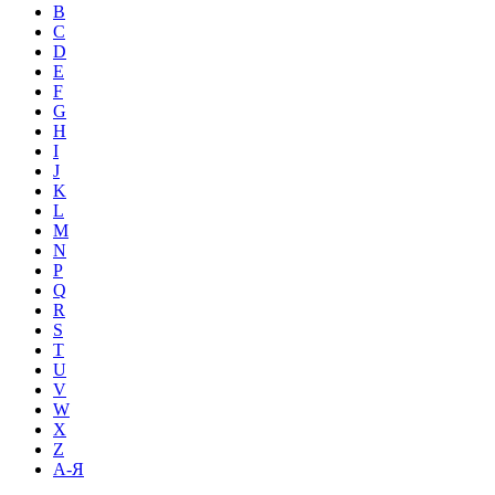
B
C
D
E
F
G
H
I
J
K
L
M
N
P
Q
R
S
T
U
V
W
X
Z
А-Я