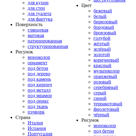
для кухни
Цвет
для стен
бежевый
для туалета
белый
для фартука
бирюзовый
Поверхность
бордовый
глянцевая
бронзовый
матовая
голубой
патинированная
жёлтый
структурированная
зелёный
Рисунок
золотой
моноколор
коричневый
орнамент
красный
под бетон
мультиколор
под дерево
оранжевый
под камень
розовый
под кирпич
серебряный
под металл
серый
под мрамор
синий
под оникс
терракотовый
под ткань
фиолетовый
пэчворк
чёрный
Страна
Рисунок
Италия
моноколор
Испания
под бетон
Португалия