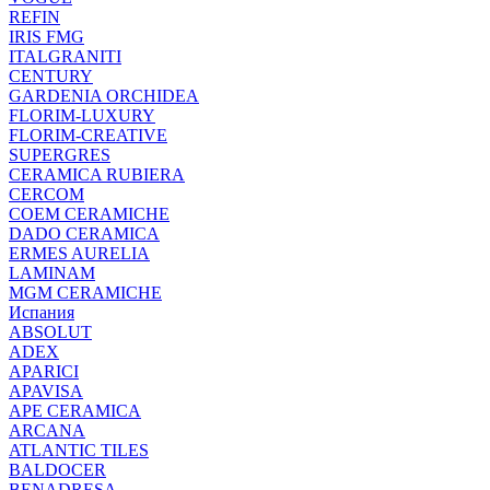
REFIN
IRIS FMG
ITALGRANITI
CENTURY
GARDENIA ORCHIDEA
FLORIM-LUXURY
FLORIM-CREATIVE
SUPERGRES
CERAMICA RUBIERA
CERCOM
COEM CERAMICHE
DADO CERAMICA
ERMES AURELIA
LAMINAM
MGM CERAMICHE
Испания
ABSOLUT
ADEX
APARICI
APAVISA
APE CERAMICA
ARCANA
ATLANTIC TILES
BALDOCER
BENADRESA