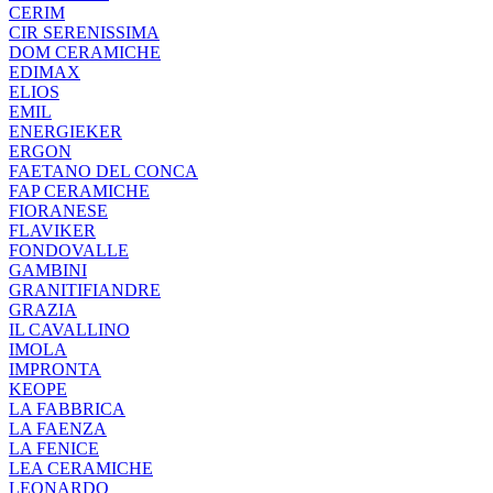
CERIM
CIR SERENISSIMA
DOM CERAMICHE
EDIMAX
ELIOS
EMIL
ENERGIEKER
ERGON
FAETANO DEL CONCA
FAP CERAMICHE
FIORANESE
FLAVIKER
FONDOVALLE
GAMBINI
GRANITIFIANDRE
GRAZIA
IL CAVALLINO
IMOLA
IMPRONTA
KEOPE
LA FABBRICA
LA FAENZA
LA FENICE
LEA CERAMICHE
LEONARDO