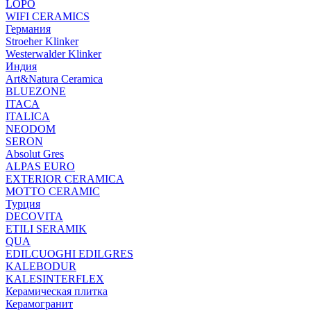
LOPO
WIFI CERAMICS
Германия
Stroeher Klinker
Westerwalder Klinker
Индия
Art&Natura Ceramica
BLUEZONE
ITACA
ITALICA
NEODOM
SERON
Absolut Gres
ALPAS EURO
EXTERIOR CERAMICA
MOTTO CERAMIC
Турция
DECOVITA
ETILI SERAMIK
QUA
EDILCUOGHI EDILGRES
KALEBODUR
KALESINTERFLEX
Керамическая плитка
Керамогранит