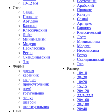
Восточный
10-12 мм
Арабский
Стиль
Прованс
Casual
Кантри
Прованс
Casual
Арт деко
Арт деко
Барокко
Барокко
Классический
Классический
Лофт
Лофт
Минимализм
Минимализм
Модерн
Модерн
Неоклассика
Неоклассика
Ретро
Ретро
Скандинавский
Скандинавский
Эко
Эко
Форма
Размер
другая
10x10
кабанчик
20x20
квадрат
10x20
прямоугольник
15x15
ромб
20x120
треугольник
22,3x22,3
чешуя
20x160
шеврон
20x180
шестиугольник
20x40
Цена