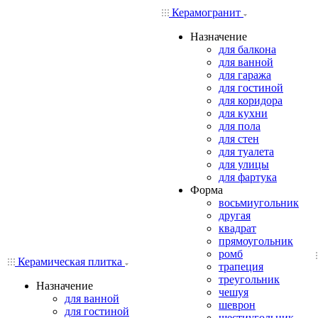
Керамогранит
Назначение
для балкона
для ванной
для гаража
для гостиной
для коридора
для кухни
для пола
для стен
для туалета
для улицы
для фартука
Форма
восьмиугольник
другая
квадрат
прямоугольник
ромб
Керамическая плитка
трапеция
треугольник
Назначение
чешуя
для ванной
шеврон
для гостиной
шестиугольник