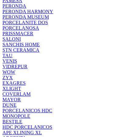
PAMESA
PERONDA
PERONDA HARMONY
PERONDA MUSEUM
PORCELANITE DOS
PORCELANOSA
PRISSMACER
SALONI
SANCHIS HOME
STN CERAMICA
TAU
VENIS
VIDREPUR
WOW
ZYX
EXAGRES
XLIGHT
COVERLAM
MAYOR
DUNE
PORCELANICOS HDC
MONOPOLE
BESTILE
HDC PORCELANICOS
APE XLINING XL