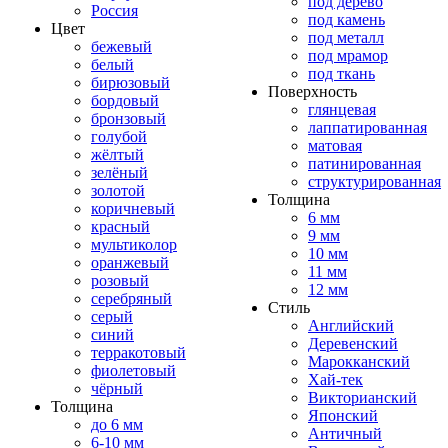
под дерево
Россия
под камень
Цвет
под металл
бежевый
под мрамор
белый
под ткань
бирюзовый
Поверхность
бордовый
глянцевая
бронзовый
лаппатированная
голубой
матовая
жёлтый
патинированная
зелёный
структурированная
золотой
Толщина
коричневый
6 мм
красный
9 мм
мультиколор
10 мм
оранжевый
11 мм
розовый
12 мм
серебряный
Стиль
серый
Английский
синий
Деревенский
терракотовый
Марокканский
фиолетовый
Хай-тек
чёрный
Викторианский
Толщина
Японский
до 6 мм
Античный
6-10 мм