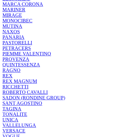
MARCA CORONA
MARINER
MIRAGE
MONOCIBEC
MUTINA
NAXOS
PANARIA
PASTORELLI
PETRACERS
PIEMME VALENTINO
PROVENZA
QUINTESSENZA
RAGNO
REX
REX MAGNUM
RICCHETTI
ROBERTO CAVALLI
SADON (RONDINE GROUP)
SANT AGOSTINO
TAGINA
TONALITE
UNICA
VALLELUNGA
VERSACE
VOGUE