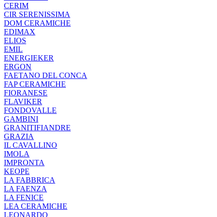
CERIM
CIR SERENISSIMA
DOM CERAMICHE
EDIMAX
ELIOS
EMIL
ENERGIEKER
ERGON
FAETANO DEL CONCA
FAP CERAMICHE
FIORANESE
FLAVIKER
FONDOVALLE
GAMBINI
GRANITIFIANDRE
GRAZIA
IL CAVALLINO
IMOLA
IMPRONTA
KEOPE
LA FABBRICA
LA FAENZA
LA FENICE
LEA CERAMICHE
LEONARDO