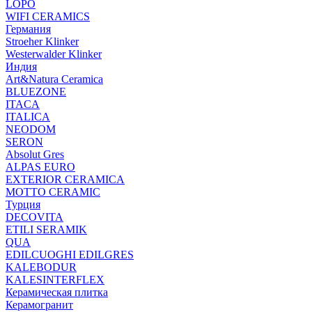
LOPO
WIFI CERAMICS
Германия
Stroeher Klinker
Westerwalder Klinker
Индия
Art&Natura Ceramica
BLUEZONE
ITACA
ITALICA
NEODOM
SERON
Absolut Gres
ALPAS EURO
EXTERIOR CERAMICA
MOTTO CERAMIC
Турция
DECOVITA
ETILI SERAMIK
QUA
EDILCUOGHI EDILGRES
KALEBODUR
KALESINTERFLEX
Керамическая плитка
Керамогранит