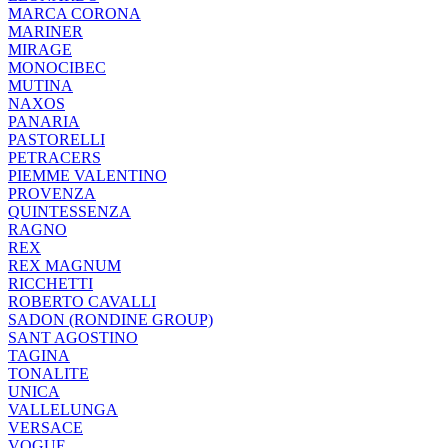
MARCA CORONA
MARINER
MIRAGE
MONOCIBEC
MUTINA
NAXOS
PANARIA
PASTORELLI
PETRACERS
PIEMME VALENTINO
PROVENZA
QUINTESSENZA
RAGNO
REX
REX MAGNUM
RICCHETTI
ROBERTO CAVALLI
SADON (RONDINE GROUP)
SANT AGOSTINO
TAGINA
TONALITE
UNICA
VALLELUNGA
VERSACE
VOGUE