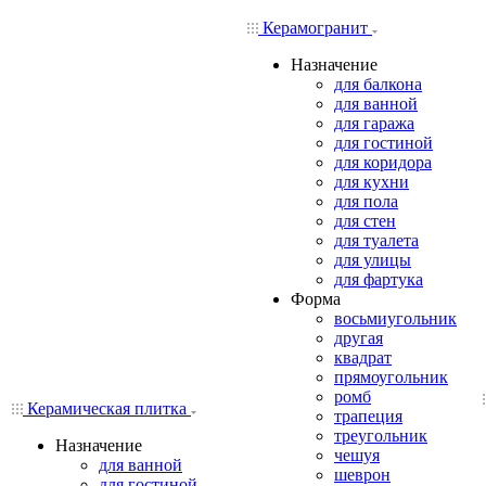
Керамогранит
Назначение
для балкона
для ванной
для гаража
для гостиной
для коридора
для кухни
для пола
для стен
для туалета
для улицы
для фартука
Форма
восьмиугольник
другая
квадрат
прямоугольник
ромб
Керамическая плитка
трапеция
треугольник
Назначение
чешуя
для ванной
шеврон
для гостиной