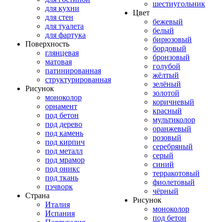
шестиугольник
для кухни
Цвет
для стен
бежевый
для туалета
белый
для фартука
бирюзовый
Поверхность
бордовый
глянцевая
бронзовый
матовая
голубой
патинированная
жёлтый
структурированная
зелёный
Рисунок
золотой
моноколор
коричневый
орнамент
красный
под бетон
мультиколор
под дерево
оранжевый
под камень
розовый
под кирпич
серебряный
под металл
серый
под мрамор
синий
под оникс
терракотовый
под ткань
фиолетовый
пэчворк
чёрный
Страна
Рисунок
Италия
моноколор
Испания
под бетон