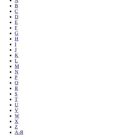
A
B
C
D
E
F
G
H
I
J
K
L
M
N
P
Q
R
S
T
U
V
W
X
Z
А-Я