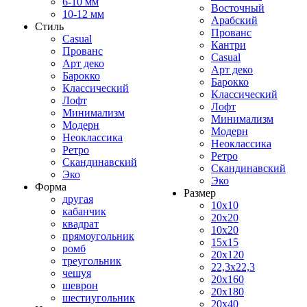
6-10 мм
Восточный
10-12 мм
Арабский
Стиль
Прованс
Casual
Кантри
Прованс
Casual
Арт деко
Арт деко
Барокко
Барокко
Классический
Классический
Лофт
Лофт
Минимализм
Минимализм
Модерн
Модерн
Неоклассика
Неоклассика
Ретро
Ретро
Скандинавский
Скандинавский
Эко
Эко
Форма
Размер
другая
10x10
кабанчик
20x20
квадрат
10x20
прямоугольник
15x15
ромб
20x120
треугольник
22,3x22,3
чешуя
20x160
шеврон
20x180
шестиугольник
20x40