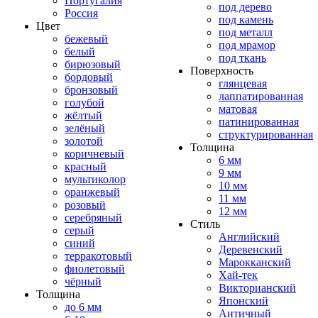
Португалия
под дерево
Россия
под камень
Цвет
под металл
бежевый
под мрамор
белый
под ткань
бирюзовый
Поверхность
бордовый
глянцевая
бронзовый
лаппатированная
голубой
матовая
жёлтый
патинированная
зелёный
структурированная
золотой
Толщина
коричневый
6 мм
красный
9 мм
мультиколор
10 мм
оранжевый
11 мм
розовый
12 мм
серебряный
Стиль
серый
Английский
синий
Деревенский
терракотовый
Марокканский
фиолетовый
Хай-тек
чёрный
Викторианский
Толщина
Японский
до 6 мм
Античный