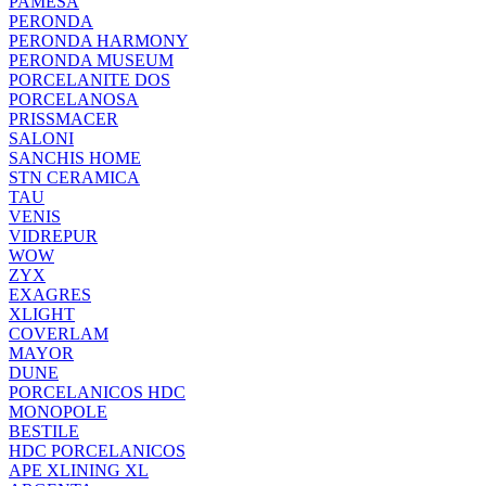
PAMESA
PERONDA
PERONDA HARMONY
PERONDA MUSEUM
PORCELANITE DOS
PORCELANOSA
PRISSMACER
SALONI
SANCHIS HOME
STN CERAMICA
TAU
VENIS
VIDREPUR
WOW
ZYX
EXAGRES
XLIGHT
COVERLAM
MAYOR
DUNE
PORCELANICOS HDC
MONOPOLE
BESTILE
HDC PORCELANICOS
APE XLINING XL