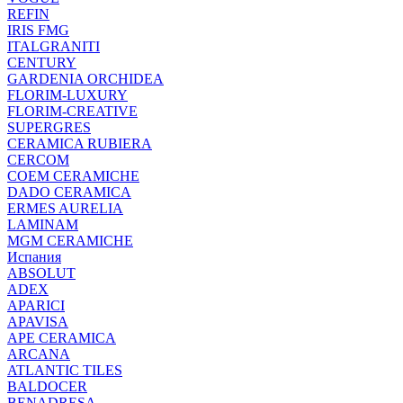
REFIN
IRIS FMG
ITALGRANITI
CENTURY
GARDENIA ORCHIDEA
FLORIM-LUXURY
FLORIM-CREATIVE
SUPERGRES
CERAMICA RUBIERA
CERCOM
COEM CERAMICHE
DADO CERAMICA
ERMES AURELIA
LAMINAM
MGM CERAMICHE
Испания
ABSOLUT
ADEX
APARICI
APAVISA
APE CERAMICA
ARCANA
ATLANTIC TILES
BALDOCER
BENADRESA