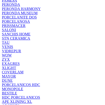
PAMESA
PERONDA
PERONDA HARMONY
PERONDA MUSEUM
PORCELANITE DOS
PORCELANOSA
PRISSMACER
SALONI
SANCHIS HOME
STN CERAMICA
TAU
VENIS
VIDREPUR
WOW
ZYX
EXAGRES
XLIGHT
COVERLAM
MAYOR
DUNE
PORCELANICOS HDC
MONOPOLE
BESTILE
HDC PORCELANICOS
APE XLINING XL