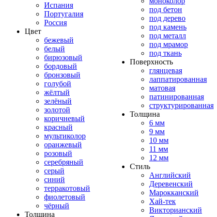
моноколор
Испания
под бетон
Португалия
под дерево
Россия
под камень
Цвет
под металл
бежевый
под мрамор
белый
под ткань
бирюзовый
Поверхность
бордовый
глянцевая
бронзовый
лаппатированная
голубой
матовая
жёлтый
патинированная
зелёный
структурированная
золотой
Толщина
коричневый
6 мм
красный
9 мм
мультиколор
10 мм
оранжевый
11 мм
розовый
12 мм
серебряный
Стиль
серый
Английский
синий
Деревенский
терракотовый
Марокканский
фиолетовый
Хай-тек
чёрный
Викторианский
Толщина