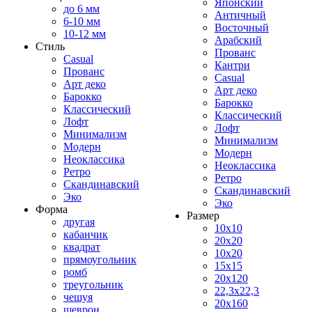
Японский
до 6 мм
Античный
6-10 мм
Восточный
10-12 мм
Арабский
Стиль
Прованс
Casual
Кантри
Прованс
Casual
Арт деко
Арт деко
Барокко
Барокко
Классический
Классический
Лофт
Лофт
Минимализм
Минимализм
Модерн
Модерн
Неоклассика
Неоклассика
Ретро
Ретро
Скандинавский
Скандинавский
Эко
Эко
Форма
Размер
другая
10x10
кабанчик
20x20
квадрат
10x20
прямоугольник
15x15
ромб
20x120
треугольник
22,3x22,3
чешуя
20x160
шеврон