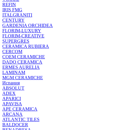
REFIN
IRIS FMG
ITALGRANITI
CENTURY
GARDENIA ORCHIDEA
FLORIM-LUXURY
FLORIM-CREATIVE
SUPERGRES
CERAMICA RUBIERA
CERCOM
COEM CERAMICHE
DADO CERAMICA
ERMES AURELIA
LAMINAM
MGM CERAMICHE
Испания
ABSOLUT
ADEX
APARICI
APAVISA
APE CERAMICA
ARCANA
ATLANTIC TILES
BALDOCER
BENADRESA