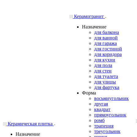
Керамогранит
Назначение
для балкона
для ванной
для гаража
для гостиной
для коридора
для кухни
для пола
для стен
для туалета
для улицы
для фартука
Форма
восьмиугольник
другая
квадрат
прямоугольник
ромб
Керамическая плитка
трапеция
треугольник
Назначение
чешуя