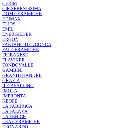
CERIM
CIR SERENISSIMA
DOM CERAMICHE
EDIMAX
ELIOS
EMIL
ENERGIEKER
ERGON
FAETANO DEL CONCA
FAP CERAMICHE
FIORANESE
FLAVIKER
FONDOVALLE
GAMBINI
GRANITIFIANDRE
GRAZIA
IL CAVALLINO
IMOLA
IMPRONTA
KEOPE
LA FABBRICA
LA FAENZA
LA FENICE
LEA CERAMICHE
LEONARDO