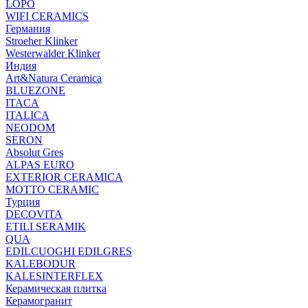
LOPO
WIFI CERAMICS
Германия
Stroeher Klinker
Westerwalder Klinker
Индия
Art&Natura Ceramica
BLUEZONE
ITACA
ITALICA
NEODOM
SERON
Absolut Gres
ALPAS EURO
EXTERIOR CERAMICA
MOTTO CERAMIC
Турция
DECOVITA
ETILI SERAMIK
QUA
EDILCUOGHI EDILGRES
KALEBODUR
KALESINTERFLEX
Керамическая плитка
Керамогранит