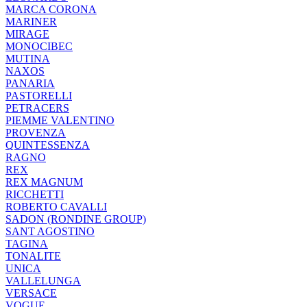
MARCA CORONA
MARINER
MIRAGE
MONOCIBEC
MUTINA
NAXOS
PANARIA
PASTORELLI
PETRACERS
PIEMME VALENTINO
PROVENZA
QUINTESSENZA
RAGNO
REX
REX MAGNUM
RICCHETTI
ROBERTO CAVALLI
SADON (RONDINE GROUP)
SANT AGOSTINO
TAGINA
TONALITE
UNICA
VALLELUNGA
VERSACE
VOGUE