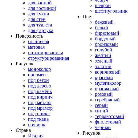
для ванной
шеврон
для гостиной
шестиугольник
для кухни
Цвет
для стен
бежевый
для туалета
белый
для фартука
бирюзовый
Поверхность
бордовый
глянцевая
бронзовый
матовая
голубой
патинированная
жёлтый
структурированная
зелёный
Рисунок
золотой
моноколор
коричневый
орнамент
красный
под бетон
мультиколор
под дерево
оранжевый
под камень
розовый
под кирпич
серебряный
под металл
серый
под мрамор
синий
под оникс
терракотовый
под ткань
фиолетовый
пэчворк
чёрный
Страна
Рисунок
Италия