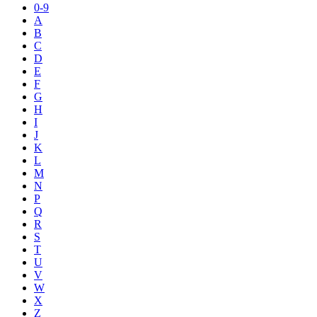
0-9
A
B
C
D
E
F
G
H
I
J
K
L
M
N
P
Q
R
S
T
U
V
W
X
Z