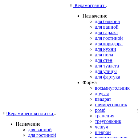
Керамогранит
Назначение
для балкона
для ванной
для гаража
для гостиной
для коридора
для кухни
для пола
для стен
для туалета
для улицы
для фартука
Форма
восьмиугольник
другая
квадрат
прямоугольник
ромб
Керамическая плитка
трапеция
треугольник
Назначение
чешуя
для ванной
шеврон
для гостиной
шестиугольник