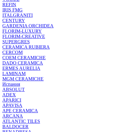
REFIN
IRIS FMG
ITALGRANITI
CENTURY
GARDENIA ORCHIDEA
FLORIM-LUXURY
FLORIM-CREATIVE
SUPERGRES
CERAMICA RUBIERA
CERCOM
COEM CERAMICHE
DADO CERAMICA
ERMES AURELIA
LAMINAM
MGM CERAMICHE
Испания
ABSOLUT
ADEX
APARICI
APAVISA
APE CERAMICA
ARCANA
ATLANTIC TILES
BALDOCER
BENADRESA