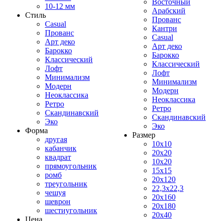
Восточный
10-12 мм
Арабский
Стиль
Прованс
Casual
Кантри
Прованс
Casual
Арт деко
Арт деко
Барокко
Барокко
Классический
Классический
Лофт
Лофт
Минимализм
Минимализм
Модерн
Модерн
Неоклассика
Неоклассика
Ретро
Ретро
Скандинавский
Скандинавский
Эко
Эко
Форма
Размер
другая
10x10
кабанчик
20x20
квадрат
10x20
прямоугольник
15x15
ромб
20x120
треугольник
22,3x22,3
чешуя
20x160
шеврон
20x180
шестиугольник
20x40
Цена