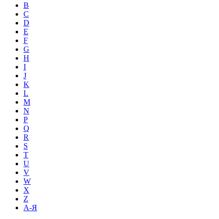
B
C
D
E
F
G
H
I
J
K
L
M
N
P
Q
R
S
T
U
V
W
X
Z
А-Я