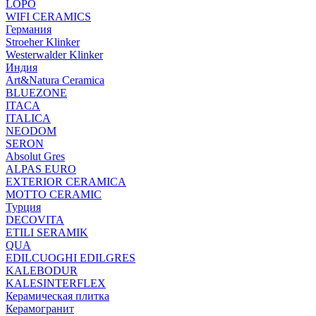
LOPO
WIFI CERAMICS
Германия
Stroeher Klinker
Westerwalder Klinker
Индия
Art&Natura Ceramica
BLUEZONE
ITACA
ITALICA
NEODOM
SERON
Absolut Gres
ALPAS EURO
EXTERIOR CERAMICA
MOTTO CERAMIC
Турция
DECOVITA
ETILI SERAMIK
QUA
EDILCUOGHI EDILGRES
KALEBODUR
KALESINTERFLEX
Керамическая плитка
Керамогранит