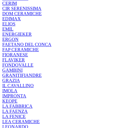
CERIM
CIR SERENISSIMA
DOM CERAMICHE
EDIMAX
ELIOS
EMIL
ENERGIEKER
ERGON
FAETANO DEL CONCA
FAP CERAMICHE
FIORANESE
FLAVIKER
FONDOVALLE
GAMBINI
GRANITIFIANDRE
GRAZIA
IL CAVALLINO
IMOLA
IMPRONTA
KEOPE
LA FABBRICA
LA FAENZA
LA FENICE
LEA CERAMICHE
LEONARDO