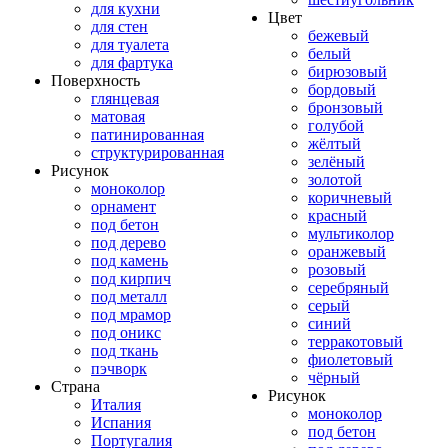
для кухни
Цвет
для стен
бежевый
для туалета
белый
для фартука
бирюзовый
Поверхность
бордовый
глянцевая
бронзовый
матовая
голубой
патинированная
жёлтый
структурированная
зелёный
Рисунок
золотой
моноколор
коричневый
орнамент
красный
под бетон
мультиколор
под дерево
оранжевый
под камень
розовый
под кирпич
серебряный
под металл
серый
под мрамор
синий
под оникс
терракотовый
под ткань
фиолетовый
пэчворк
чёрный
Страна
Рисунок
Италия
моноколор
Испания
под бетон
Португалия