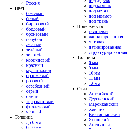
под дерево
Россия
под камень
Цвет
под металл
бежевый
под мрамор
белый
под ткань
бирюзовый
Поверхность
бордовый
глянцевая
бронзовый
лаппатированная
голубой
матовая
жёлтый
патинированная
зелёный
структурированная
золотой
Толщина
коричневый
6 мм
красный
9 мм
мультиколор
10 мм
оранжевый
11 мм
розовый
12 мм
серебряный
Стиль
серый
Английский
синий
Деревенский
терракотовый
Марокканский
фиолетовый
Хай-тек
чёрный
Викторианский
Толщина
Японский
до 6 мм
Античный
6-10 мм