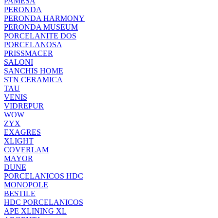
PAMESA
PERONDA
PERONDA HARMONY
PERONDA MUSEUM
PORCELANITE DOS
PORCELANOSA
PRISSMACER
SALONI
SANCHIS HOME
STN CERAMICA
TAU
VENIS
VIDREPUR
WOW
ZYX
EXAGRES
XLIGHT
COVERLAM
MAYOR
DUNE
PORCELANICOS HDC
MONOPOLE
BESTILE
HDC PORCELANICOS
APE XLINING XL