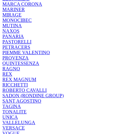
MARCA CORONA
MARINER
MIRAGE
MONOCIBEC
MUTINA
NAXOS
PANARIA
PASTORELLI
PETRACERS
PIEMME VALENTINO
PROVENZA
QUINTESSENZA
RAGNO
REX
REX MAGNUM
RICCHETTI
ROBERTO CAVALLI
SADON (RONDINE GROUP)
SANT AGOSTINO
TAGINA
TONALITE
UNICA
VALLELUNGA
VERSACE
VOGUE