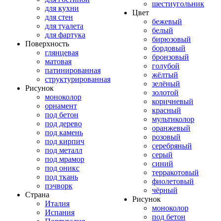
шестиугольник
для кухни
Цвет
для стен
бежевый
для туалета
белый
для фартука
бирюзовый
Поверхность
бордовый
глянцевая
бронзовый
матовая
голубой
патинированная
жёлтый
структурированная
зелёный
Рисунок
золотой
моноколор
коричневый
орнамент
красный
под бетон
мультиколор
под дерево
оранжевый
под камень
розовый
под кирпич
серебряный
под металл
серый
под мрамор
синий
под оникс
терракотовый
под ткань
фиолетовый
пэчворк
чёрный
Страна
Рисунок
Италия
моноколор
Испания
под бетон