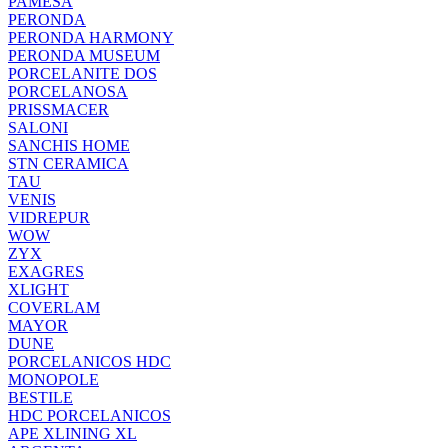
PAMESA
PERONDA
PERONDA HARMONY
PERONDA MUSEUM
PORCELANITE DOS
PORCELANOSA
PRISSMACER
SALONI
SANCHIS HOME
STN CERAMICA
TAU
VENIS
VIDREPUR
WOW
ZYX
EXAGRES
XLIGHT
COVERLAM
MAYOR
DUNE
PORCELANICOS HDC
MONOPOLE
BESTILE
HDC PORCELANICOS
APE XLINING XL