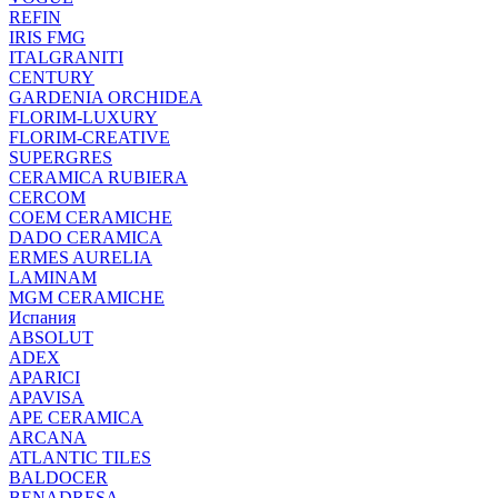
REFIN
IRIS FMG
ITALGRANITI
CENTURY
GARDENIA ORCHIDEA
FLORIM-LUXURY
FLORIM-CREATIVE
SUPERGRES
CERAMICA RUBIERA
CERCOM
COEM CERAMICHE
DADO CERAMICA
ERMES AURELIA
LAMINAM
MGM CERAMICHE
Испания
ABSOLUT
ADEX
APARICI
APAVISA
APE CERAMICA
ARCANA
ATLANTIC TILES
BALDOCER
BENADRESA