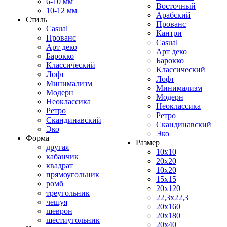
6-10 мм
Восточный
10-12 мм
Арабский
Стиль
Прованс
Casual
Кантри
Прованс
Casual
Арт деко
Арт деко
Барокко
Барокко
Классический
Классический
Лофт
Лофт
Минимализм
Минимализм
Модерн
Модерн
Неоклассика
Неоклассика
Ретро
Ретро
Скандинавский
Скандинавский
Эко
Эко
Форма
Размер
другая
10x10
кабанчик
20x20
квадрат
10x20
прямоугольник
15x15
ромб
20x120
треугольник
22,3x22,3
чешуя
20x160
шеврон
20x180
шестиугольник
20x40