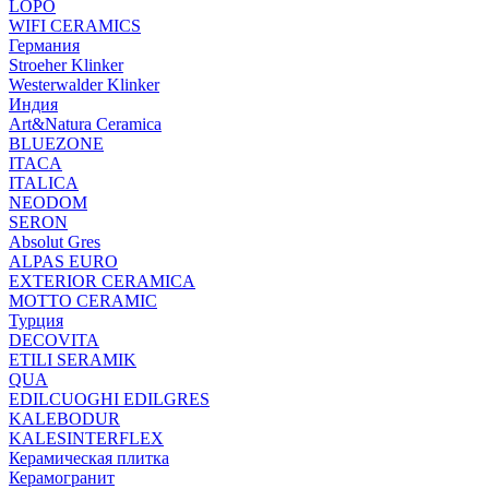
LOPO
WIFI CERAMICS
Германия
Stroeher Klinker
Westerwalder Klinker
Индия
Art&Natura Ceramica
BLUEZONE
ITACA
ITALICA
NEODOM
SERON
Absolut Gres
ALPAS EURO
EXTERIOR CERAMICA
MOTTO CERAMIC
Турция
DECOVITA
ETILI SERAMIK
QUA
EDILCUOGHI EDILGRES
KALEBODUR
KALESINTERFLEX
Керамическая плитка
Керамогранит