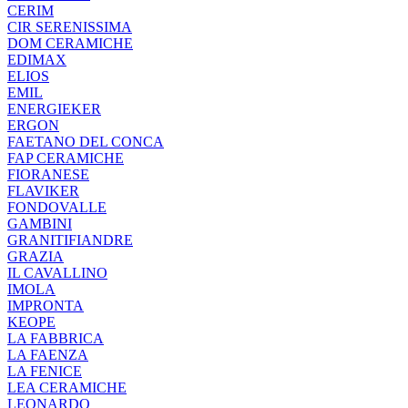
CERIM
CIR SERENISSIMA
DOM CERAMICHE
EDIMAX
ELIOS
EMIL
ENERGIEKER
ERGON
FAETANO DEL CONCA
FAP CERAMICHE
FIORANESE
FLAVIKER
FONDOVALLE
GAMBINI
GRANITIFIANDRE
GRAZIA
IL CAVALLINO
IMOLA
IMPRONTA
KEOPE
LA FABBRICA
LA FAENZA
LA FENICE
LEA CERAMICHE
LEONARDO