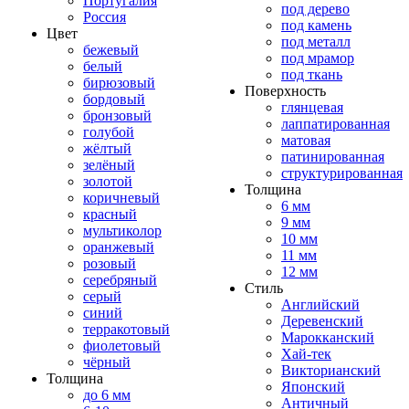
Португалия
под дерево
Россия
под камень
Цвет
под металл
бежевый
под мрамор
белый
под ткань
бирюзовый
Поверхность
бордовый
глянцевая
бронзовый
лаппатированная
голубой
матовая
жёлтый
патинированная
зелёный
структурированная
золотой
Толщина
коричневый
6 мм
красный
9 мм
мультиколор
10 мм
оранжевый
11 мм
розовый
12 мм
серебряный
Стиль
серый
Английский
синий
Деревенский
терракотовый
Марокканский
фиолетовый
Хай-тек
чёрный
Викторианский
Толщина
Японский
до 6 мм
Античный