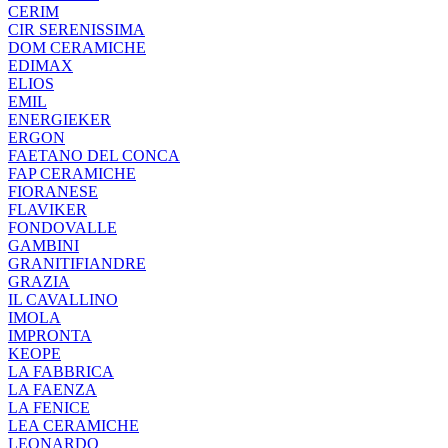
CERIM
CIR SERENISSIMA
DOM CERAMICHE
EDIMAX
ELIOS
EMIL
ENERGIEKER
ERGON
FAETANO DEL CONCA
FAP CERAMICHE
FIORANESE
FLAVIKER
FONDOVALLE
GAMBINI
GRANITIFIANDRE
GRAZIA
IL CAVALLINO
IMOLA
IMPRONTA
KEOPE
LA FABBRICA
LA FAENZA
LA FENICE
LEA CERAMICHE
LEONARDO