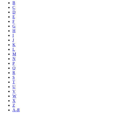
B
C
D
E
F
G
H
I
J
K
L
M
N
P
Q
R
S
T
U
V
W
X
Z
А-Я