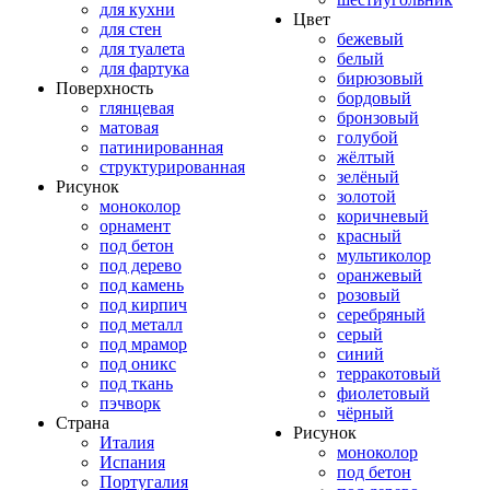
для кухни
Цвет
для стен
бежевый
для туалета
белый
для фартука
бирюзовый
Поверхность
бордовый
глянцевая
бронзовый
матовая
голубой
патинированная
жёлтый
структурированная
зелёный
Рисунок
золотой
моноколор
коричневый
орнамент
красный
под бетон
мультиколор
под дерево
оранжевый
под камень
розовый
под кирпич
серебряный
под металл
серый
под мрамор
синий
под оникс
терракотовый
под ткань
фиолетовый
пэчворк
чёрный
Страна
Рисунок
Италия
моноколор
Испания
под бетон
Португалия