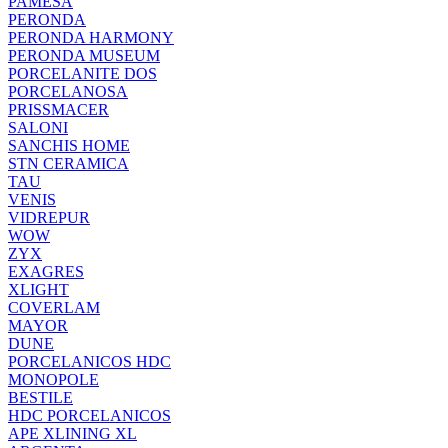
PAMESA
PERONDA
PERONDA HARMONY
PERONDA MUSEUM
PORCELANITE DOS
PORCELANOSA
PRISSMACER
SALONI
SANCHIS HOME
STN CERAMICA
TAU
VENIS
VIDREPUR
WOW
ZYX
EXAGRES
XLIGHT
COVERLAM
MAYOR
DUNE
PORCELANICOS HDC
MONOPOLE
BESTILE
HDC PORCELANICOS
APE XLINING XL