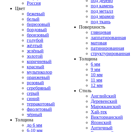
под дерево
Россия
под камень
Цвет
под металл
бежевый
под мрамор
белый
под ткань
бирюзовый
Поверхность
бордовый
глянцевая
бронзовый
лаппатированная
голубой
матовая
жёлтый
патинированная
зелёный
структурированная
золотой
Толщина
коричневый
6 мм
красный
9 мм
мультиколор
10 мм
оранжевый
11 мм
розовый
12 мм
серебряный
Стиль
серый
Английский
синий
Деревенский
терракотовый
Марокканский
фиолетовый
Хай-тек
чёрный
Викторианский
Толщина
Японский
до 6 мм
Античный
6-10 мм