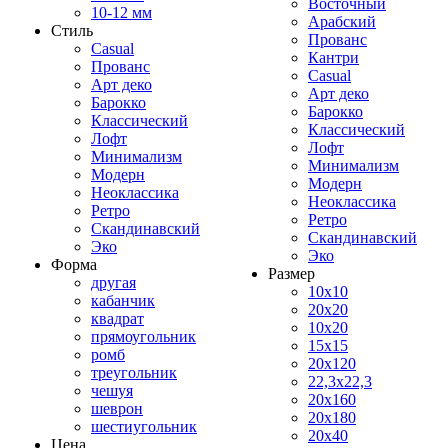
Восточный
10-12 мм
Арабский
Стиль
Прованс
Casual
Кантри
Прованс
Casual
Арт деко
Арт деко
Барокко
Барокко
Классический
Классический
Лофт
Лофт
Минимализм
Минимализм
Модерн
Модерн
Неоклассика
Неоклассика
Ретро
Ретро
Скандинавский
Скандинавский
Эко
Эко
Форма
Размер
другая
10x10
кабанчик
20x20
квадрат
10x20
прямоугольник
15x15
ромб
20x120
треугольник
22,3x22,3
чешуя
20x160
шеврон
20x180
шестиугольник
20x40
Цена