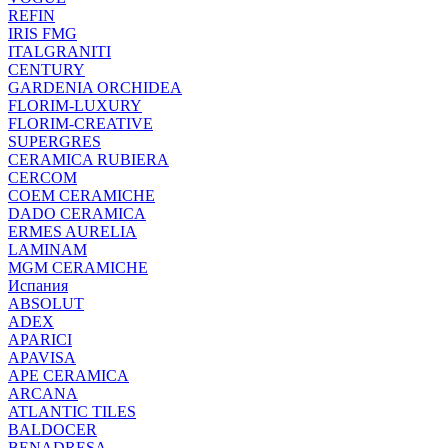
REFIN
IRIS FMG
ITALGRANITI
CENTURY
GARDENIA ORCHIDEA
FLORIM-LUXURY
FLORIM-CREATIVE
SUPERGRES
CERAMICA RUBIERA
CERCOM
COEM CERAMICHE
DADO CERAMICA
ERMES AURELIA
LAMINAM
MGM CERAMICHE
Испания
ABSOLUT
ADEX
APARICI
APAVISA
APE CERAMICA
ARCANA
ATLANTIC TILES
BALDOCER
BENADRESA