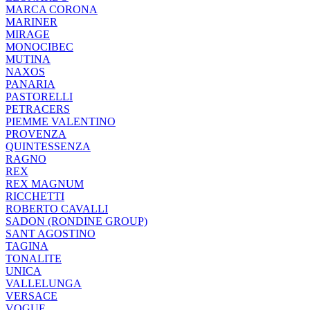
MARCA CORONA
MARINER
MIRAGE
MONOCIBEC
MUTINA
NAXOS
PANARIA
PASTORELLI
PETRACERS
PIEMME VALENTINO
PROVENZA
QUINTESSENZA
RAGNO
REX
REX MAGNUM
RICCHETTI
ROBERTO CAVALLI
SADON (RONDINE GROUP)
SANT AGOSTINO
TAGINA
TONALITE
UNICA
VALLELUNGA
VERSACE
VOGUE