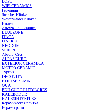
LOPO
WIFI CERAMICS
Германия
Stroeher Klinker
Westerwalder Klinker
Индия
Art&Natura Ceramica
BLUEZONE
ITACA
ITALICA
NEODOM
SERON
Absolut Gres
ALPAS EURO
EXTERIOR CERAMICA
MOTTO CERAMIC
Турция
DECOVITA
ETILI SERAMIK
QUA
EDILCUOGHI EDILGRES
KALEBODUR
KALESINTERFLEX
Керамическая плитка
Керамогранит