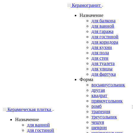
Керамогранит
Назначение
для балкона
для ванной
для гаража
для гостиной
для коридора
для кухни
для пола
для стен
для туалета
для улицы
для фартука
Форма
восьмиугольник
другая
квадрат
прямоугольник
ромб
Керамическая плитка
трапеция
треугольник
Назначение
чешуя
для ванной
шеврон
для гостиной
шестиугольник