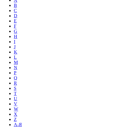
A
B
C
D
E
F
G
H
I
J
K
L
M
N
P
Q
R
S
T
U
V
W
X
Z
А-Я