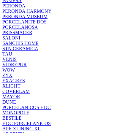
PAMESA
PERONDA
PERONDA HARMONY
PERONDA MUSEUM
PORCELANITE DOS
PORCELANOSA
PRISSMACER
SALONI
SANCHIS HOME
STN CERAMICA
TAU
VENIS
VIDREPUR
WOW
ZYX
EXAGRES
XLIGHT
COVERLAM
MAYOR
DUNE
PORCELANICOS HDC
MONOPOLE
BESTILE
HDC PORCELANICOS
APE XLINING XL