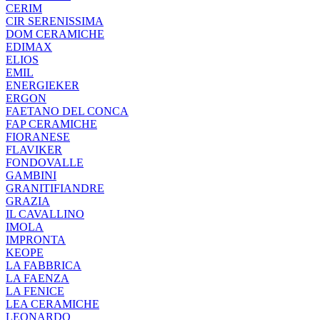
CERIM
CIR SERENISSIMA
DOM CERAMICHE
EDIMAX
ELIOS
EMIL
ENERGIEKER
ERGON
FAETANO DEL CONCA
FAP CERAMICHE
FIORANESE
FLAVIKER
FONDOVALLE
GAMBINI
GRANITIFIANDRE
GRAZIA
IL CAVALLINO
IMOLA
IMPRONTA
KEOPE
LA FABBRICA
LA FAENZA
LA FENICE
LEA CERAMICHE
LEONARDO