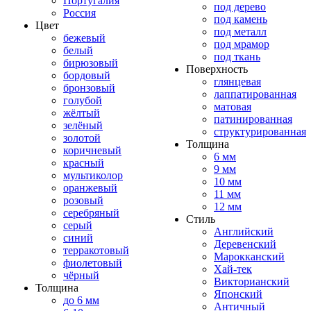
Португалия
под дерево
Россия
под камень
Цвет
под металл
бежевый
под мрамор
белый
под ткань
бирюзовый
Поверхность
бордовый
глянцевая
бронзовый
лаппатированная
голубой
матовая
жёлтый
патинированная
зелёный
структурированная
золотой
Толщина
коричневый
6 мм
красный
9 мм
мультиколор
10 мм
оранжевый
11 мм
розовый
12 мм
серебряный
Стиль
серый
Английский
синий
Деревенский
терракотовый
Марокканский
фиолетовый
Хай-тек
чёрный
Викторианский
Толщина
Японский
до 6 мм
Античный