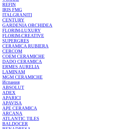
REFIN
IRIS FMG
ITALGRANITI
CENTURY
GARDENIA ORCHIDEA
FLORIM-LUXURY
FLORIM-CREATIVE
SUPERGRES
CERAMICA RUBIERA
CERCOM
COEM CERAMICHE
DADO CERAMICA
ERMES AURELIA
LAMINAM
MGM CERAMICHE
Испания
ABSOLUT
ADEX
APARICI
APAVISA
APE CERAMICA
ARCANA
ATLANTIC TILES
BALDOCER
BENADRESA