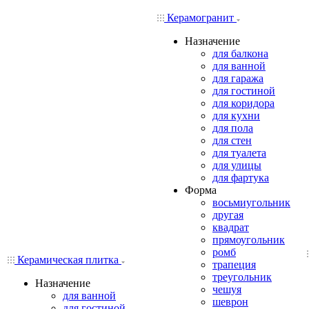
Керамогранит
Назначение
для балкона
для ванной
для гаража
для гостиной
для коридора
для кухни
для пола
для стен
для туалета
для улицы
для фартука
Форма
восьмиугольник
другая
квадрат
прямоугольник
ромб
Керамическая плитка
трапеция
треугольник
Назначение
чешуя
для ванной
шеврон
для гостиной