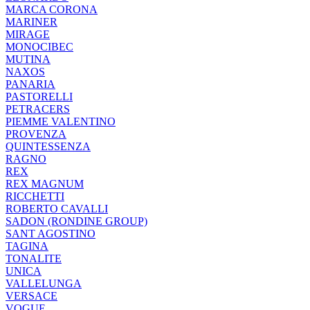
MARCA CORONA
MARINER
MIRAGE
MONOCIBEC
MUTINA
NAXOS
PANARIA
PASTORELLI
PETRACERS
PIEMME VALENTINO
PROVENZA
QUINTESSENZA
RAGNO
REX
REX MAGNUM
RICCHETTI
ROBERTO CAVALLI
SADON (RONDINE GROUP)
SANT AGOSTINO
TAGINA
TONALITE
UNICA
VALLELUNGA
VERSACE
VOGUE