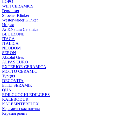
LOPO
WIFI CERAMICS
Германия
Stroeher Klinker
Westerwalder Klinker
Индия
Art&Natura Ceramica
BLUEZONE
ITACA
ITALICA
NEODOM
SERON
Absolut Gres
ALPAS EURO
EXTERIOR CERAMICA
MOTTO CERAMIC
Турция
DECOVITA
ETILI SERAMIK
QUA
EDILCUOGHI EDILGRES
KALEBODUR
KALESINTERFLEX
Керамическая плитка
Керамогранит