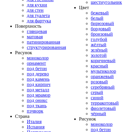
шестиугольник
для кухни
Цвет
для стен
бежевый
для туалета
белый
для фартука
бирюзовый
Поверхность
бордовый
глянцевая
бронзовый
матовая
голубой
патинированная
жёлтый
структурированная
зелёный
Рисунок
золотой
моноколор
коричневый
орнамент
красный
под бетон
мультиколор
под дерево
оранжевый
под камень
розовый
под кирпич
серебряный
под металл
серый
под мрамор
синий
под оникс
терракотовый
под ткань
фиолетовый
пэчворк
чёрный
Страна
Рисунок
Италия
моноколор
Испания
под бетон