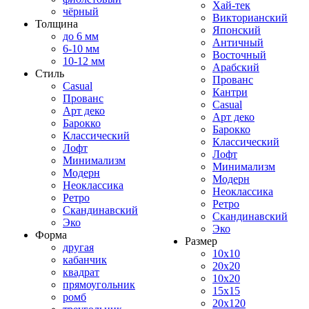
Хай-тек
чёрный
Викторианский
Толщина
Японский
до 6 мм
Античный
6-10 мм
Восточный
10-12 мм
Арабский
Стиль
Прованс
Casual
Кантри
Прованс
Casual
Арт деко
Арт деко
Барокко
Барокко
Классический
Классический
Лофт
Лофт
Минимализм
Минимализм
Модерн
Модерн
Неоклассика
Неоклассика
Ретро
Ретро
Скандинавский
Скандинавский
Эко
Эко
Форма
Размер
другая
10x10
кабанчик
20x20
квадрат
10x20
прямоугольник
15x15
ромб
20x120