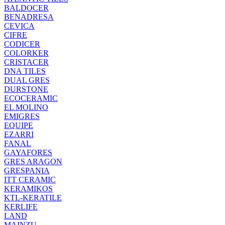
BALDOCER
BENADRESA
CEVICA
CIFRE
CODICER
COLORKER
CRISTACER
DNA TILES
DUAL GRES
DURSTONE
ECOCERAMIC
EL MOLINO
EMIGRES
EQUIPE
EZARRI
FANAL
GAYAFORES
GRES ARAGON
GRESPANIA
ITT CERAMIC
KERAMIKOS
KTL-KERATILE
KERLIFE
LAND
MAINZU