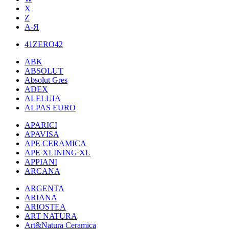
X
Z
А-Я
41ZERO42
ABK
ABSOLUT
Absolut Gres
ADEX
ALELUIA
ALPAS EURO
APARICI
APAVISA
APE CERAMICA
APE XLINING XL
APPIANI
ARCANA
ARGENTA
ARIANA
ARIOSTEA
ART NATURA
Art&Natura Ceramica