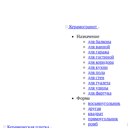
Керамогранит
Назначение
для балкона
для ванной
для гаража
для гостиной
для коридора
для кухни
для пола
для стен
для туалета
для улицы
для фартука
Форма
восьмиугольник
другая
квадрат
прямоугольник
ромб
Керамическая плитка