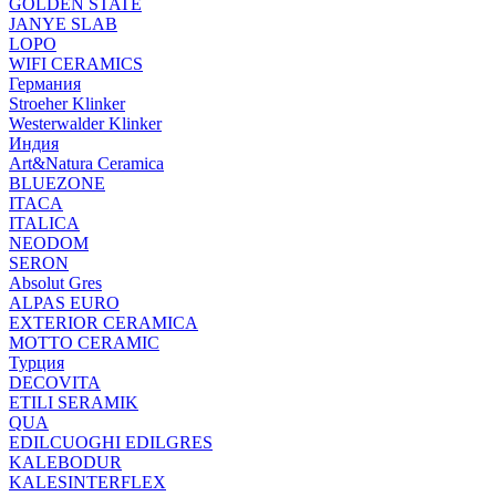
GOLDEN STATE
JANYE SLAB
LOPO
WIFI CERAMICS
Германия
Stroeher Klinker
Westerwalder Klinker
Индия
Art&Natura Ceramica
BLUEZONE
ITACA
ITALICA
NEODOM
SERON
Absolut Gres
ALPAS EURO
EXTERIOR CERAMICA
MOTTO CERAMIC
Турция
DECOVITA
ETILI SERAMIK
QUA
EDILCUOGHI EDILGRES
KALEBODUR
KALESINTERFLEX