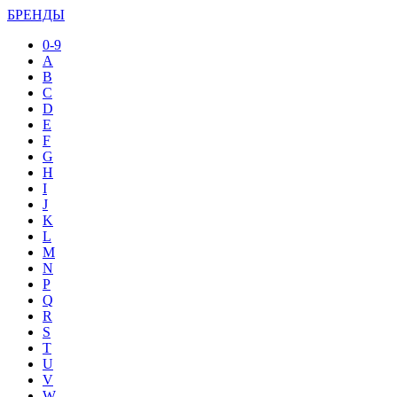
БРЕНДЫ
0-9
A
B
C
D
E
F
G
H
I
J
K
L
M
N
P
Q
R
S
T
U
V
W