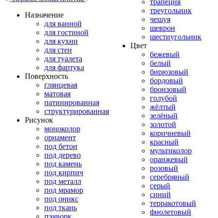
трапеция
треугольник
Назначение
чешуя
для ванной
шеврон
для гостиной
шестиугольник
для кухни
Цвет
для стен
бежевый
для туалета
белый
для фартука
бирюзовый
Поверхность
бордовый
глянцевая
бронзовый
матовая
голубой
патинированная
жёлтый
структурированная
зелёный
Рисунок
золотой
моноколор
коричневый
орнамент
красный
под бетон
мультиколор
под дерево
оранжевый
под камень
розовый
под кирпич
серебряный
под металл
серый
под мрамор
синий
под оникс
терракотовый
под ткань
фиолетовый
пэчворк