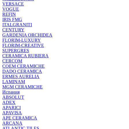
VERSACE
VOGUE
REFIN
IRIS FMG
ITALGRANITI
CENTURY
GARDENIA ORCHIDEA
FLORIM-LUXURY
FLORIM-CREATIVE
SUPERGRES
CERAMICA RUBIERA
CERCOM
COEM CERAMICHE
DADO CERAMICA
ERMES AURELIA
LAMINAM
MGM CERAMICHE
Испания
ABSOLUT
ADEX
APARICI
APAVISA
APE CERAMICA
ARCANA
ATLANTIC TILES