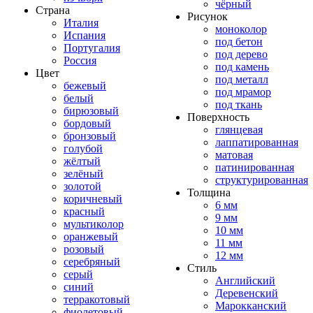
чёрный
Страна
Рисунок
Италия
моноколор
Испания
под бетон
Португалия
под дерево
Россия
под камень
Цвет
под металл
бежевый
под мрамор
белый
под ткань
бирюзовый
Поверхность
бордовый
глянцевая
бронзовый
лаппатированная
голубой
матовая
жёлтый
патинированная
зелёный
структурированная
золотой
Толщина
коричневый
6 мм
красный
9 мм
мультиколор
10 мм
оранжевый
11 мм
розовый
12 мм
серебряный
Стиль
серый
Английский
синий
Деревенский
терракотовый
Марокканский
фиолетовый