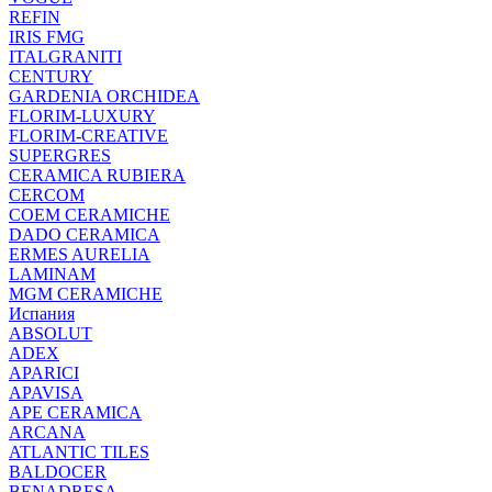
REFIN
IRIS FMG
ITALGRANITI
CENTURY
GARDENIA ORCHIDEA
FLORIM-LUXURY
FLORIM-CREATIVE
SUPERGRES
CERAMICA RUBIERA
CERCOM
COEM CERAMICHE
DADO CERAMICA
ERMES AURELIA
LAMINAM
MGM CERAMICHE
Испания
ABSOLUT
ADEX
APARICI
APAVISA
APE CERAMICA
ARCANA
ATLANTIC TILES
BALDOCER
BENADRESA