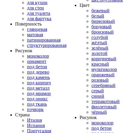
для кухни
Цвет
для стен
бежевый
для туалета
белый
для фартука
бирюзовый
Поверхность
бордовый
глянцевая
бронзовый
матовая
голубой
патинированная
жёлтый
структурированная
зелёный
Рисунок
золотой
моноколор
коричневый
орнамент
красный
под бетон
мультиколор
под дерево
оранжевый
под камень
розовый
под кирпич
серебряный
под металл
серый
под мрамор
синий
под оникс
терракотовый
под ткань
фиолетовый
пэчворк
чёрный
Страна
Рисунок
Италия
моноколор
Испания
под бетон
Португалия