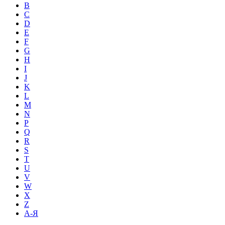
B
C
D
E
F
G
H
I
J
K
L
M
N
P
Q
R
S
T
U
V
W
X
Z
А-Я