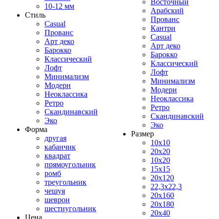
Восточный
10-12 мм
Арабский
Стиль
Прованс
Casual
Кантри
Прованс
Casual
Арт деко
Арт деко
Барокко
Барокко
Классический
Классический
Лофт
Лофт
Минимализм
Минимализм
Модерн
Модерн
Неоклассика
Неоклассика
Ретро
Ретро
Скандинавский
Скандинавский
Эко
Эко
Форма
Размер
другая
10x10
кабанчик
20x20
квадрат
10x20
прямоугольник
15x15
ромб
20x120
треугольник
22,3x22,3
чешуя
20x160
шеврон
20x180
шестиугольник
20x40
Цена