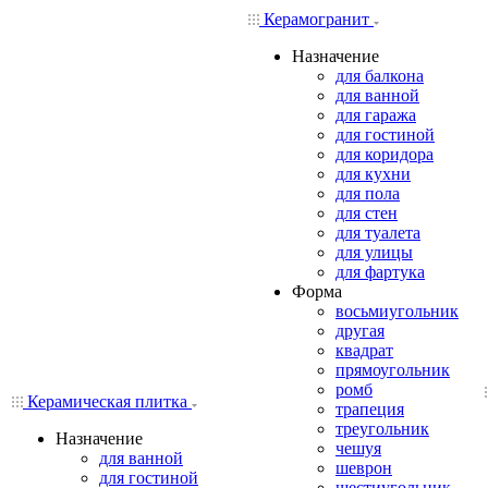
Керамогранит
Назначение
для балкона
для ванной
для гаража
для гостиной
для коридора
для кухни
для пола
для стен
для туалета
для улицы
для фартука
Форма
восьмиугольник
другая
квадрат
прямоугольник
ромб
Керамическая плитка
трапеция
треугольник
Назначение
чешуя
для ванной
шеврон
для гостиной
шестиугольник