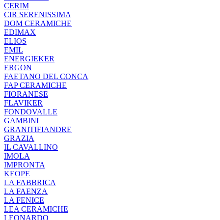
CERIM
CIR SERENISSIMA
DOM CERAMICHE
EDIMAX
ELIOS
EMIL
ENERGIEKER
ERGON
FAETANO DEL CONCA
FAP CERAMICHE
FIORANESE
FLAVIKER
FONDOVALLE
GAMBINI
GRANITIFIANDRE
GRAZIA
IL CAVALLINO
IMOLA
IMPRONTA
KEOPE
LA FABBRICA
LA FAENZA
LA FENICE
LEA CERAMICHE
LEONARDO