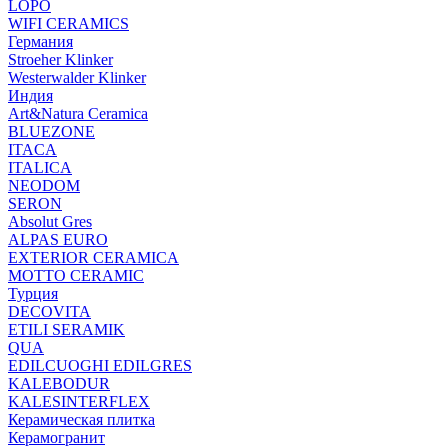
LOPO
WIFI CERAMICS
Германия
Stroeher Klinker
Westerwalder Klinker
Индия
Art&Natura Ceramica
BLUEZONE
ITACA
ITALICA
NEODOM
SERON
Absolut Gres
ALPAS EURO
EXTERIOR CERAMICA
MOTTO CERAMIC
Турция
DECOVITA
ETILI SERAMIK
QUA
EDILCUOGHI EDILGRES
KALEBODUR
KALESINTERFLEX
Керамическая плитка
Керамогранит