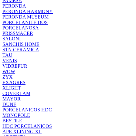
PAMESA
PERONDA
PERONDA HARMONY
PERONDA MUSEUM
PORCELANITE DOS
PORCELANOSA
PRISSMACER
SALONI
SANCHIS HOME
STN CERAMICA
TAU
VENIS
VIDREPUR
WOW
ZYX
EXAGRES
XLIGHT
COVERLAM
MAYOR
DUNE
PORCELANICOS HDC
MONOPOLE
BESTILE
HDC PORCELANICOS
APE XLINING XL