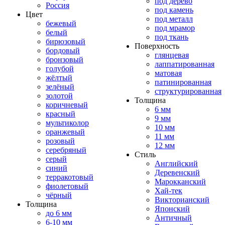
под дерево
Россия
под камень
Цвет
под металл
бежевый
под мрамор
белый
под ткань
бирюзовый
Поверхность
бордовый
глянцевая
бронзовый
лаппатированная
голубой
матовая
жёлтый
патинированная
зелёный
структурированная
золотой
Толщина
коричневый
6 мм
красный
9 мм
мультиколор
10 мм
оранжевый
11 мм
розовый
12 мм
серебряный
Стиль
серый
Английский
синий
Деревенский
терракотовый
Марокканский
фиолетовый
Хай-тек
чёрный
Викторианский
Толщина
Японский
до 6 мм
Античный
6-10 мм