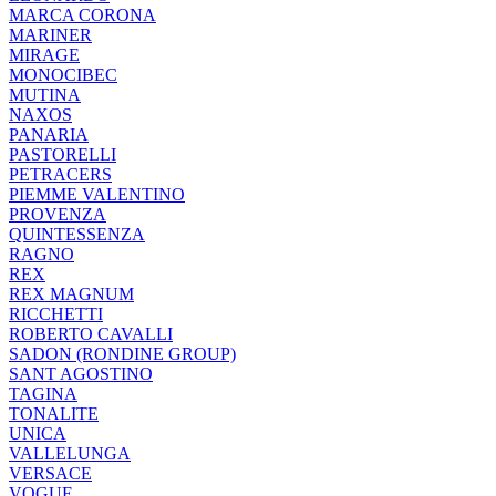
MARCA CORONA
MARINER
MIRAGE
MONOCIBEC
MUTINA
NAXOS
PANARIA
PASTORELLI
PETRACERS
PIEMME VALENTINO
PROVENZA
QUINTESSENZA
RAGNO
REX
REX MAGNUM
RICCHETTI
ROBERTO CAVALLI
SADON (RONDINE GROUP)
SANT AGOSTINO
TAGINA
TONALITE
UNICA
VALLELUNGA
VERSACE
VOGUE