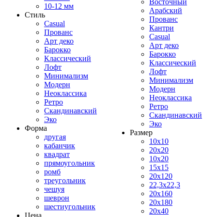
Восточный
10-12 мм
Арабский
Стиль
Прованс
Casual
Кантри
Прованс
Casual
Арт деко
Арт деко
Барокко
Барокко
Классический
Классический
Лофт
Лофт
Минимализм
Минимализм
Модерн
Модерн
Неоклассика
Неоклассика
Ретро
Ретро
Скандинавский
Скандинавский
Эко
Эко
Форма
Размер
другая
10x10
кабанчик
20x20
квадрат
10x20
прямоугольник
15x15
ромб
20x120
треугольник
22,3x22,3
чешуя
20x160
шеврон
20x180
шестиугольник
20x40
Цена