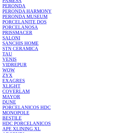
PAMESA
PERONDA
PERONDA HARMONY
PERONDA MUSEUM
PORCELANITE DOS
PORCELANOSA
PRISSMACER
SALONI
SANCHIS HOME
STN CERAMICA
TAU
VENIS
VIDREPUR
WOW
ZYX
EXAGRES
XLIGHT
COVERLAM
MAYOR
DUNE
PORCELANICOS HDC
MONOPOLE
BESTILE
HDC PORCELANICOS
APE XLINING XL