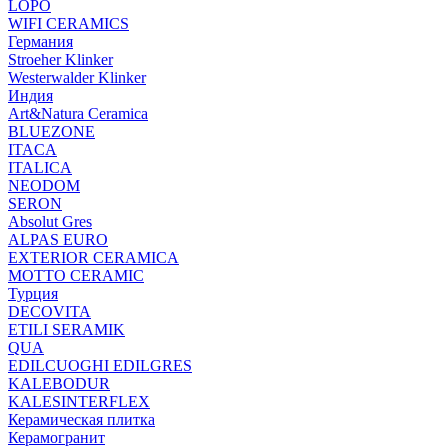
LOPO
WIFI CERAMICS
Германия
Stroeher Klinker
Westerwalder Klinker
Индия
Art&Natura Ceramica
BLUEZONE
ITACA
ITALICA
NEODOM
SERON
Absolut Gres
ALPAS EURO
EXTERIOR CERAMICA
MOTTO CERAMIC
Турция
DECOVITA
ETILI SERAMIK
QUA
EDILCUOGHI EDILGRES
KALEBODUR
KALESINTERFLEX
Керамическая плитка
Керамогранит