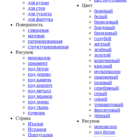
для кухни
Цвет
для стен
бежевый
для туалета
белый
для фартука
бирюзовый
Поверхность
бордовый
глянцевая
бронзовый
матовая
голубой
патинированная
жёлтый
структурированная
зелёный
Рисунок
золотой
моноколор
коричневый
орнамент
красный
под бетон
мультиколор
под дерево
оранжевый
под камень
розовый
под кирпич
серебряный
под металл
серый
под мрамор
синий
под оникс
терракотовый
под ткань
фиолетовый
пэчворк
чёрный
Страна
Рисунок
Италия
моноколор
Испания
под бетон
Португалия