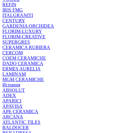
REFIN
IRIS FMG
ITALGRANITI
CENTURY
GARDENIA ORCHIDEA
FLORIM-LUXURY
FLORIM-CREATIVE
SUPERGRES
CERAMICA RUBIERA
CERCOM
COEM CERAMICHE
DADO CERAMICA
ERMES AURELIA
LAMINAM
MGM CERAMICHE
Испания
ABSOLUT
ADEX
APARICI
APAVISA
APE CERAMICA
ARCANA
ATLANTIC TILES
BALDOCER
BENADRESA