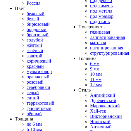
под дерево
Россия
под камень
Цвет
под металл
бежевый
под мрамор
белый
под ткань
бирюзовый
Поверхность
бордовый
глянцевая
бронзовый
лаппатированная
голубой
матовая
жёлтый
патинированная
зелёный
структурированная
золотой
Толщина
коричневый
6 мм
красный
9 мм
мультиколор
10 мм
оранжевый
11 мм
розовый
12 мм
серебряный
Стиль
серый
Английский
синий
Деревенский
терракотовый
Марокканский
фиолетовый
Хай-тек
чёрный
Викторианский
Толщина
Японский
до 6 мм
Античный
6-10 мм