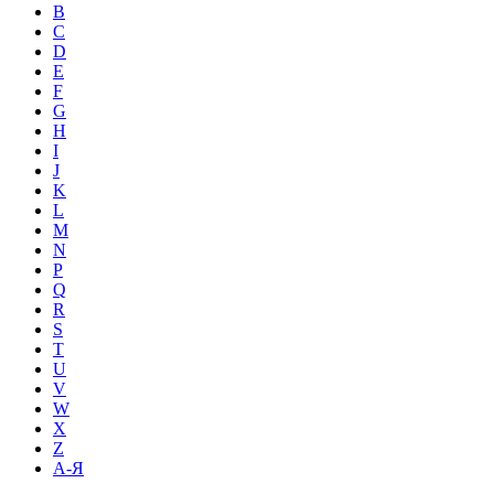
B
C
D
E
F
G
H
I
J
K
L
M
N
P
Q
R
S
T
U
V
W
X
Z
А-Я