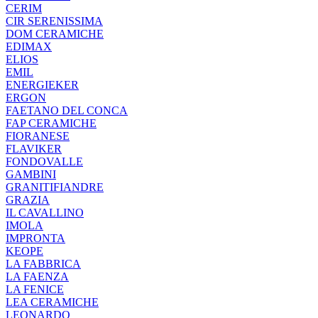
CERIM
CIR SERENISSIMA
DOM CERAMICHE
EDIMAX
ELIOS
EMIL
ENERGIEKER
ERGON
FAETANO DEL CONCA
FAP CERAMICHE
FIORANESE
FLAVIKER
FONDOVALLE
GAMBINI
GRANITIFIANDRE
GRAZIA
IL CAVALLINO
IMOLA
IMPRONTA
KEOPE
LA FABBRICA
LA FAENZA
LA FENICE
LEA CERAMICHE
LEONARDO