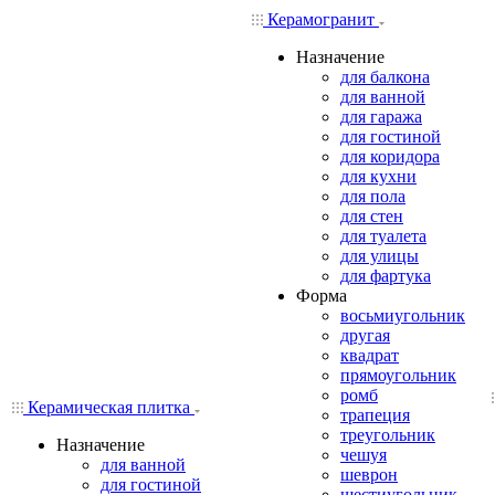
Керамогранит
Назначение
для балкона
для ванной
для гаража
для гостиной
для коридора
для кухни
для пола
для стен
для туалета
для улицы
для фартука
Форма
восьмиугольник
другая
квадрат
прямоугольник
ромб
Керамическая плитка
трапеция
треугольник
Назначение
чешуя
для ванной
шеврон
для гостиной
шестиугольник