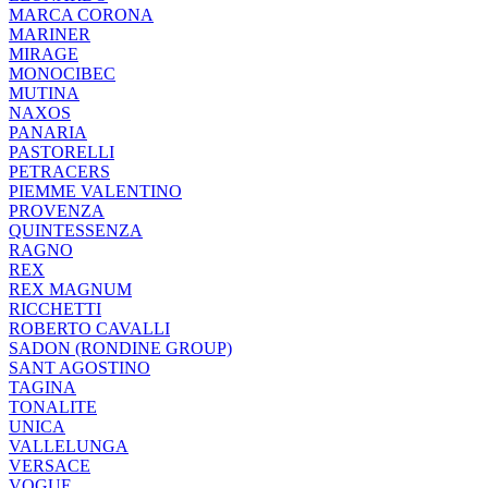
MARCA CORONA
MARINER
MIRAGE
MONOCIBEC
MUTINA
NAXOS
PANARIA
PASTORELLI
PETRACERS
PIEMME VALENTINO
PROVENZA
QUINTESSENZA
RAGNO
REX
REX MAGNUM
RICCHETTI
ROBERTO CAVALLI
SADON (RONDINE GROUP)
SANT AGOSTINO
TAGINA
TONALITE
UNICA
VALLELUNGA
VERSACE
VOGUE