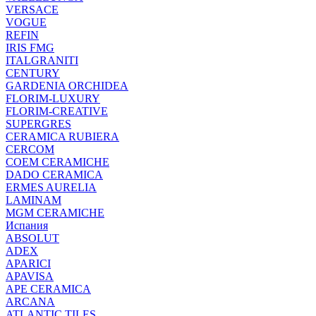
VERSACE
VOGUE
REFIN
IRIS FMG
ITALGRANITI
CENTURY
GARDENIA ORCHIDEA
FLORIM-LUXURY
FLORIM-CREATIVE
SUPERGRES
CERAMICA RUBIERA
CERCOM
COEM CERAMICHE
DADO CERAMICA
ERMES AURELIA
LAMINAM
MGM CERAMICHE
Испания
ABSOLUT
ADEX
APARICI
APAVISA
APE CERAMICA
ARCANA
ATLANTIC TILES