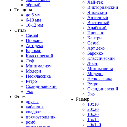
Хай-тек
чёрный
Викторианский
Толщина
Японский
до 6 мм
Античный
6-10 мм
Восточный
10-12 мм
Арабский
Стиль
Прованс
Casual
Кантри
Прованс
Casual
Арт деко
Арт деко
Барокко
Барокко
Классический
Классический
Лофт
Лофт
Минимализм
Минимализм
Модерн
Модерн
Неоклассика
Неоклассика
Ретро
Ретро
Скандинавский
Скандинавский
Эко
Эко
Форма
Размер
другая
10x10
кабанчик
20x20
квадрат
10x20
прямоугольник
15x15
ромб
20x120