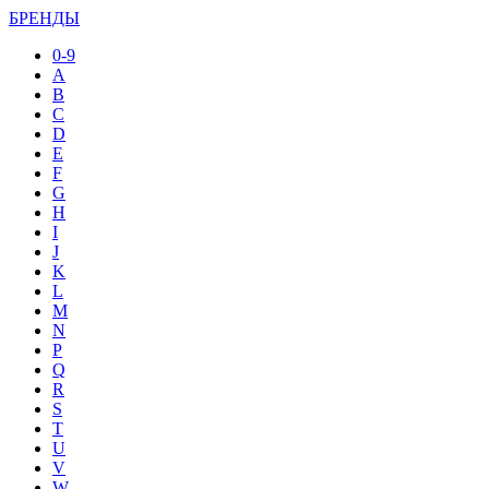
БРЕНДЫ
0-9
A
B
C
D
E
F
G
H
I
J
K
L
M
N
P
Q
R
S
T
U
V
W