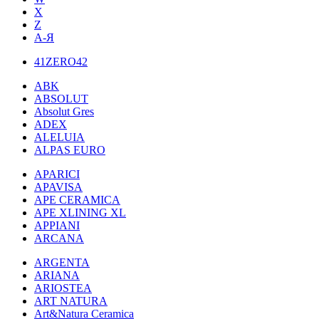
X
Z
А-Я
41ZERO42
ABK
ABSOLUT
Absolut Gres
ADEX
ALELUIA
ALPAS EURO
APARICI
APAVISA
APE CERAMICA
APE XLINING XL
APPIANI
ARCANA
ARGENTA
ARIANA
ARIOSTEA
ART NATURA
Art&Natura Ceramica