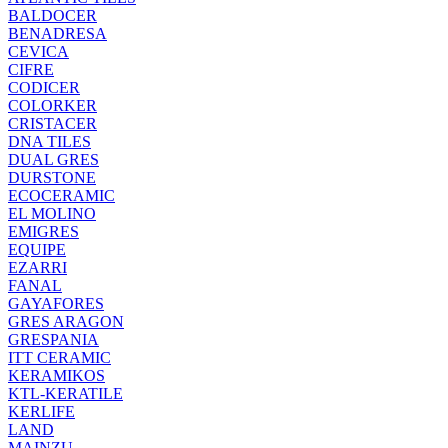
BALDOCER
BENADRESA
CEVICA
CIFRE
CODICER
COLORKER
CRISTACER
DNA TILES
DUAL GRES
DURSTONE
ECOCERAMIC
EL MOLINO
EMIGRES
EQUIPE
EZARRI
FANAL
GAYAFORES
GRES ARAGON
GRESPANIA
ITT CERAMIC
KERAMIKOS
KTL-KERATILE
KERLIFE
LAND
MAINZU