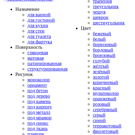
трапеция
треугольник
Назначение
чешуя
для ванной
шеврон
для гостиной
шестиугольник
для кухни
Цвет
для стен
бежевый
для туалета
белый
для фартука
бирюзовый
Поверхность
бордовый
глянцевая
бронзовый
матовая
голубой
патинированная
жёлтый
структурированная
зелёный
Рисунок
золотой
моноколор
коричневый
орнамент
красный
под бетон
мультиколор
под дерево
оранжевый
под камень
розовый
под кирпич
серебряный
под металл
серый
под мрамор
синий
под оникс
терракотовый
под ткань
фиолетовый
пэчворк