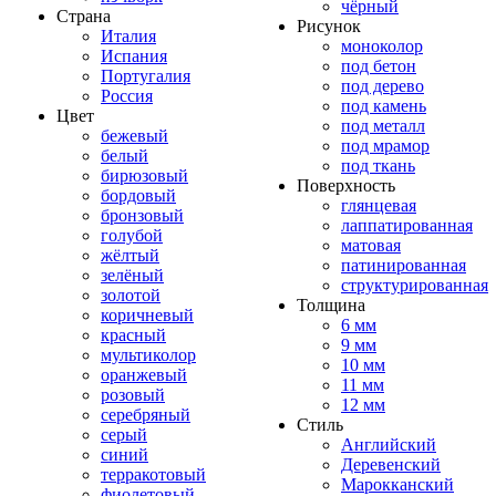
чёрный
Страна
Рисунок
Италия
моноколор
Испания
под бетон
Португалия
под дерево
Россия
под камень
Цвет
под металл
бежевый
под мрамор
белый
под ткань
бирюзовый
Поверхность
бордовый
глянцевая
бронзовый
лаппатированная
голубой
матовая
жёлтый
патинированная
зелёный
структурированная
золотой
Толщина
коричневый
6 мм
красный
9 мм
мультиколор
10 мм
оранжевый
11 мм
розовый
12 мм
серебряный
Стиль
серый
Английский
синий
Деревенский
терракотовый
Марокканский
фиолетовый