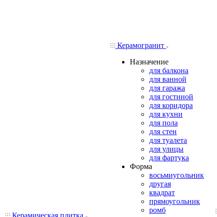
Керамогранит
Назначение
для балкона
для ванной
для гаража
для гостиной
для коридора
для кухни
для пола
для стен
для туалета
для улицы
для фартука
Форма
восьмиугольник
другая
квадрат
прямоугольник
ромб
Керамическая плитка