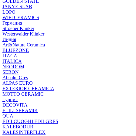
GOLDEN STATE
JANYE SLAB
LOPO
WIFI CERAMICS
Германия
Stroeher Klinker
Westerwalder Klinker
Индия
Art&Natura Ceramica
BLUEZONE
ITACA
ITALICA
NEODOM
SERON
Absolut Gres
ALPAS EURO
EXTERIOR CERAMICA
MOTTO CERAMIC
Турция
DECOVITA
ETILI SERAMIK
QUA
EDILCUOGHI EDILGRES
KALEBODUR
KALESINTERFLEX