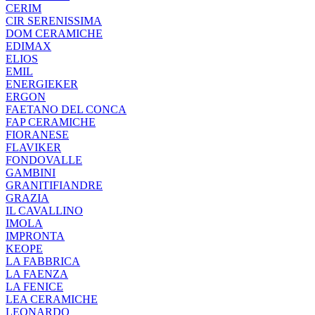
CERIM
CIR SERENISSIMA
DOM CERAMICHE
EDIMAX
ELIOS
EMIL
ENERGIEKER
ERGON
FAETANO DEL CONCA
FAP CERAMICHE
FIORANESE
FLAVIKER
FONDOVALLE
GAMBINI
GRANITIFIANDRE
GRAZIA
IL CAVALLINO
IMOLA
IMPRONTA
KEOPE
LA FABBRICA
LA FAENZA
LA FENICE
LEA CERAMICHE
LEONARDO