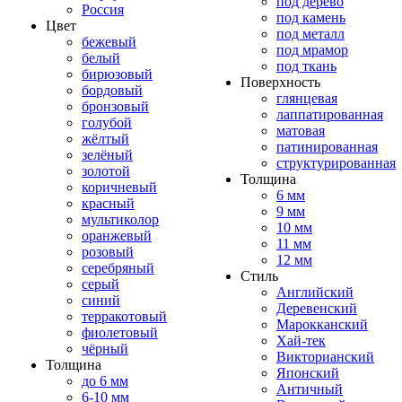
под дерево
Россия
под камень
Цвет
под металл
бежевый
под мрамор
белый
под ткань
бирюзовый
Поверхность
бордовый
глянцевая
бронзовый
лаппатированная
голубой
матовая
жёлтый
патинированная
зелёный
структурированная
золотой
Толщина
коричневый
6 мм
красный
9 мм
мультиколор
10 мм
оранжевый
11 мм
розовый
12 мм
серебряный
Стиль
серый
Английский
синий
Деревенский
терракотовый
Марокканский
фиолетовый
Хай-тек
чёрный
Викторианский
Толщина
Японский
до 6 мм
Античный
6-10 мм