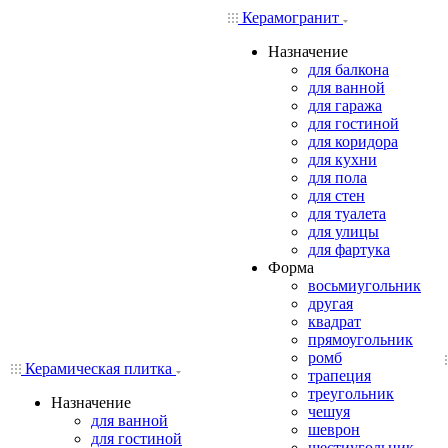
Керамогранит
Назначение
для балкона
для ванной
для гаража
для гостиной
для коридора
для кухни
для пола
для стен
для туалета
для улицы
для фартука
Форма
восьмиугольник
другая
квадрат
прямоугольник
ромб
Керамическая плитка
трапеция
треугольник
Назначение
чешуя
для ванной
шеврон
для гостиной
шестиугольник