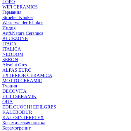
LOPO
WIFI CERAMICS
Германия
Stroeher Klinker
Westerwalder Klinker
Индия
Art&Natura Ceramica
BLUEZONE
ITACA
ITALICA
NEODOM
SERON
Absolut Gres
ALPAS EURO
EXTERIOR CERAMICA
MOTTO CERAMIC
Турция
DECOVITA
ETILI SERAMIK
QUA
EDILCUOGHI EDILGRES
KALEBODUR
KALESINTERFLEX
Керамическая плитка
Керамогранит