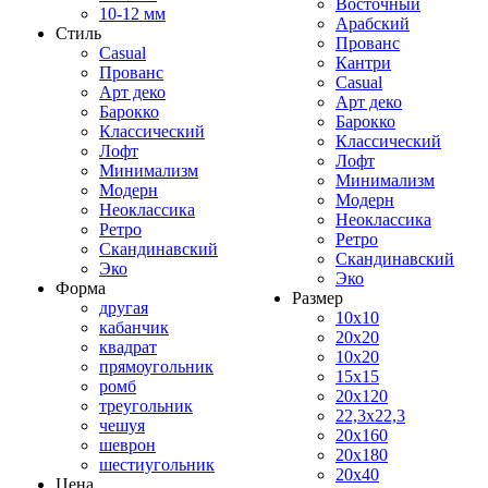
Восточный
10-12 мм
Арабский
Стиль
Прованс
Casual
Кантри
Прованс
Casual
Арт деко
Арт деко
Барокко
Барокко
Классический
Классический
Лофт
Лофт
Минимализм
Минимализм
Модерн
Модерн
Неоклассика
Неоклассика
Ретро
Ретро
Скандинавский
Скандинавский
Эко
Эко
Форма
Размер
другая
10x10
кабанчик
20x20
квадрат
10x20
прямоугольник
15x15
ромб
20x120
треугольник
22,3x22,3
чешуя
20x160
шеврон
20x180
шестиугольник
20x40
Цена