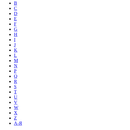
B
C
D
E
F
G
H
I
J
K
L
M
N
P
Q
R
S
T
U
V
W
X
Z
А-Я