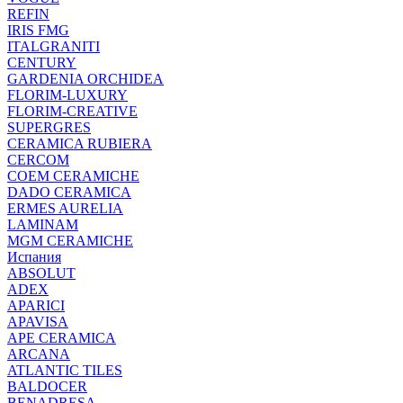
REFIN
IRIS FMG
ITALGRANITI
CENTURY
GARDENIA ORCHIDEA
FLORIM-LUXURY
FLORIM-CREATIVE
SUPERGRES
CERAMICA RUBIERA
CERCOM
COEM CERAMICHE
DADO CERAMICA
ERMES AURELIA
LAMINAM
MGM CERAMICHE
Испания
ABSOLUT
ADEX
APARICI
APAVISA
APE CERAMICA
ARCANA
ATLANTIC TILES
BALDOCER
BENADRESA