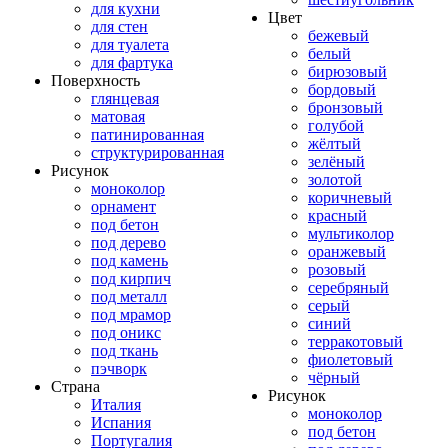
для кухни
Цвет
для стен
бежевый
для туалета
белый
для фартука
бирюзовый
Поверхность
бордовый
глянцевая
бронзовый
матовая
голубой
патинированная
жёлтый
структурированная
зелёный
Рисунок
золотой
моноколор
коричневый
орнамент
красный
под бетон
мультиколор
под дерево
оранжевый
под камень
розовый
под кирпич
серебряный
под металл
серый
под мрамор
синий
под оникс
терракотовый
под ткань
фиолетовый
пэчворк
чёрный
Страна
Рисунок
Италия
моноколор
Испания
под бетон
Португалия