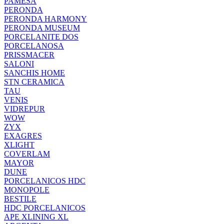
PAMESA
PERONDA
PERONDA HARMONY
PERONDA MUSEUM
PORCELANITE DOS
PORCELANOSA
PRISSMACER
SALONI
SANCHIS HOME
STN CERAMICA
TAU
VENIS
VIDREPUR
WOW
ZYX
EXAGRES
XLIGHT
COVERLAM
MAYOR
DUNE
PORCELANICOS HDC
MONOPOLE
BESTILE
HDC PORCELANICOS
APE XLINING XL