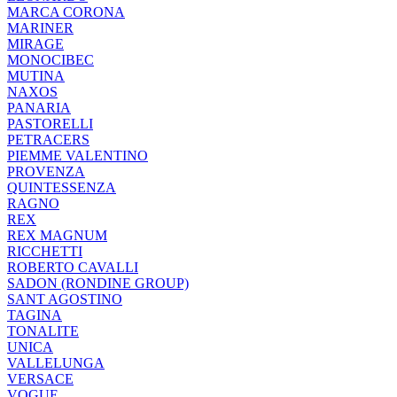
MARCA CORONA
MARINER
MIRAGE
MONOCIBEC
MUTINA
NAXOS
PANARIA
PASTORELLI
PETRACERS
PIEMME VALENTINO
PROVENZA
QUINTESSENZA
RAGNO
REX
REX MAGNUM
RICCHETTI
ROBERTO CAVALLI
SADON (RONDINE GROUP)
SANT AGOSTINO
TAGINA
TONALITE
UNICA
VALLELUNGA
VERSACE
VOGUE