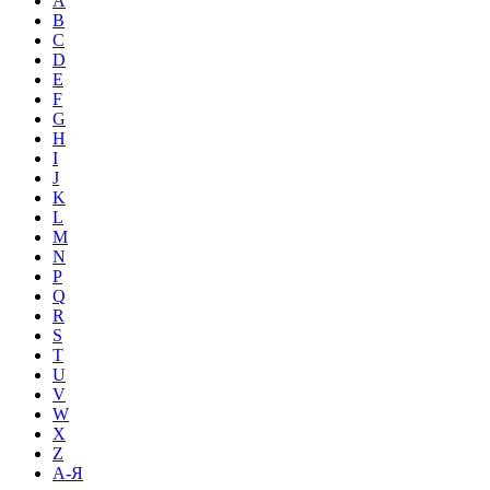
A
B
C
D
E
F
G
H
I
J
K
L
M
N
P
Q
R
S
T
U
V
W
X
Z
А-Я