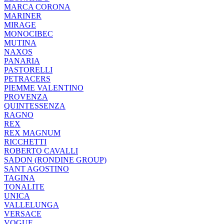
MARCA CORONA
MARINER
MIRAGE
MONOCIBEC
MUTINA
NAXOS
PANARIA
PASTORELLI
PETRACERS
PIEMME VALENTINO
PROVENZA
QUINTESSENZA
RAGNO
REX
REX MAGNUM
RICCHETTI
ROBERTO CAVALLI
SADON (RONDINE GROUP)
SANT AGOSTINO
TAGINA
TONALITE
UNICA
VALLELUNGA
VERSACE
VOGUE