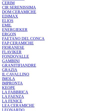
CERIM
CIR SERENISSIMA
DOM CERAMICHE
EDIMAX
ELIOS
EMIL
ENERGIEKER
ERGON
FAETANO DEL CONCA
FAP CERAMICHE
FIORANESE
FLAVIKER
FONDOVALLE
GAMBINI
GRANITIFIANDRE
GRAZIA
IL CAVALLINO
IMOLA
IMPRONTA
KEOPE
LA FABBRICA
LA FAENZA
LA FENICE
LEA CERAMICHE
LEONARDO