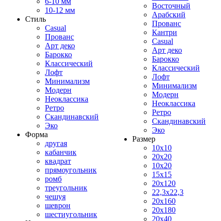
6-10 мм
Восточный
10-12 мм
Арабский
Стиль
Прованс
Casual
Кантри
Прованс
Casual
Арт деко
Арт деко
Барокко
Барокко
Классический
Классический
Лофт
Лофт
Минимализм
Минимализм
Модерн
Модерн
Неоклассика
Неоклассика
Ретро
Ретро
Скандинавский
Скандинавский
Эко
Эко
Форма
Размер
другая
10x10
кабанчик
20x20
квадрат
10x20
прямоугольник
15x15
ромб
20x120
треугольник
22,3x22,3
чешуя
20x160
шеврон
20x180
шестиугольник
20x40