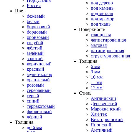
Португалия
под дерево
Россия
под камень
Цвет
под металл
бежевый
под мрамор
белый
под ткань
бирюзовый
Поверхность
бордовый
глянцевая
бронзовый
лаппатированная
голубой
матовая
жёлтый
патинированная
зелёный
структурированная
золотой
Толщина
коричневый
6 мм
красный
9 мм
мультиколор
10 мм
оранжевый
11 мм
розовый
12 мм
серебряный
Стиль
серый
Английский
синий
Деревенский
терракотовый
Марокканский
фиолетовый
Хай-тек
чёрный
Викторианский
Толщина
Японский
до 6 мм
Античный