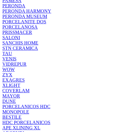
PAMESA
PERONDA
PERONDA HARMONY
PERONDA MUSEUM
PORCELANITE DOS
PORCELANOSA
PRISSMACER
SALONI
SANCHIS HOME
STN CERAMICA
TAU
VENIS
VIDREPUR
WOW
ZYX
EXAGRES
XLIGHT
COVERLAM
MAYOR
DUNE
PORCELANICOS HDC
MONOPOLE
BESTILE
HDC PORCELANICOS
APE XLINING XL