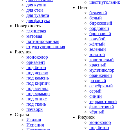
шестиугольник
для кухни
Цвет
для стен
бежевый
для туалета
белый
для фартука
бирюзовый
Поверхность
бордовый
глянцевая
бронзовый
матовая
голубой
патинированная
жёлтый
структурированная
зелёный
Рисунок
золотой
моноколор
коричневый
орнамент
красный
под бетон
мультиколор
под дерево
оранжевый
под камень
розовый
под кирпич
серебряный
под металл
серый
под мрамор
синий
под оникс
терракотовый
под ткань
фиолетовый
пэчворк
чёрный
Страна
Рисунок
Италия
моноколор
Испания
под бетон