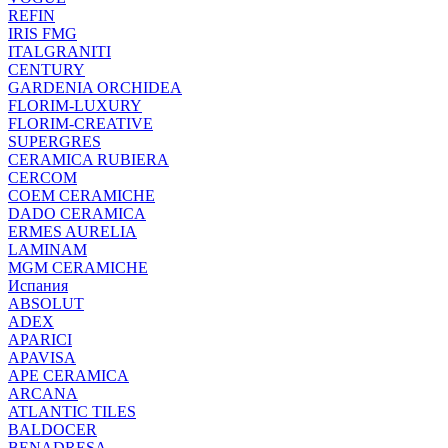
REFIN
IRIS FMG
ITALGRANITI
CENTURY
GARDENIA ORCHIDEA
FLORIM-LUXURY
FLORIM-CREATIVE
SUPERGRES
CERAMICA RUBIERA
CERCOM
COEM CERAMICHE
DADO CERAMICA
ERMES AURELIA
LAMINAM
MGM CERAMICHE
Испания
ABSOLUT
ADEX
APARICI
APAVISA
APE CERAMICA
ARCANA
ATLANTIC TILES
BALDOCER
BENADRESA