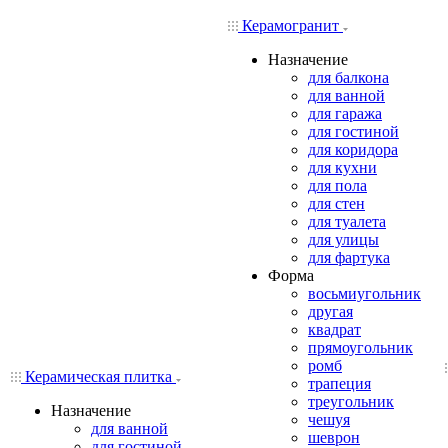
Керамогранит
Назначение
для балкона
для ванной
для гаража
для гостиной
для коридора
для кухни
для пола
для стен
для туалета
для улицы
для фартука
Форма
восьмиугольник
другая
квадрат
прямоугольник
ромб
Керамическая плитка
трапеция
треугольник
Назначение
чешуя
для ванной
шеврон
для гостиной