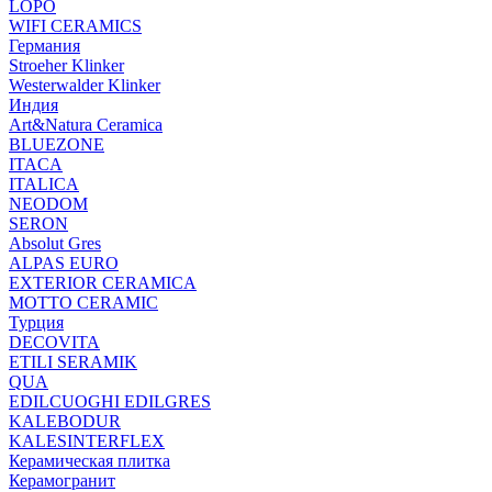
LOPO
WIFI CERAMICS
Германия
Stroeher Klinker
Westerwalder Klinker
Индия
Art&Natura Ceramica
BLUEZONE
ITACA
ITALICA
NEODOM
SERON
Absolut Gres
ALPAS EURO
EXTERIOR CERAMICA
MOTTO CERAMIC
Турция
DECOVITA
ETILI SERAMIK
QUA
EDILCUOGHI EDILGRES
KALEBODUR
KALESINTERFLEX
Керамическая плитка
Керамогранит