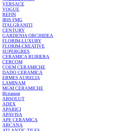
VERSACE
VOGUE
REFIN
IRIS FMG
ITALGRANITI
CENTURY
GARDENIA ORCHIDEA
FLORIM-LUXURY
FLORIM-CREATIVE
SUPERGRES
CERAMICA RUBIERA
CERCOM
COEM CERAMICHE
DADO CERAMICA
ERMES AURELIA
LAMINAM
MGM CERAMICHE
Испания
ABSOLUT
ADEX
APARICI
APAVISA
APE CERAMICA
ARCANA
ATLANTIC TILES