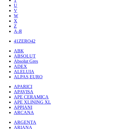
T
U
V
W
X
Z
А-Я
41ZERO42
ABK
ABSOLUT
Absolut Gres
ADEX
ALELUIA
ALPAS EURO
APARICI
APAVISA
APE CERAMICA
APE XLINING XL
APPIANI
ARCANA
ARGENTA
ARIANA