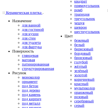
квадрат
прямоугольник
ромб
Керамическая плитка
трапеция
треугольник
Назначение
чешуя
для ванной
шеврон
для гостиной
шестиугольник
для кухни
Цвет
для стен
бежевый
для туалета
белый
для фартука
бирюзовый
Поверхность
бордовый
глянцевая
бронзовый
матовая
голубой
патинированная
жёлтый
структурированная
зелёный
Рисунок
золотой
моноколор
коричневый
орнамент
красный
под бетон
мультиколор
под дерево
оранжевый
под камень
розовый
под кирпич
серебряный
под металл
серый
под мрамор