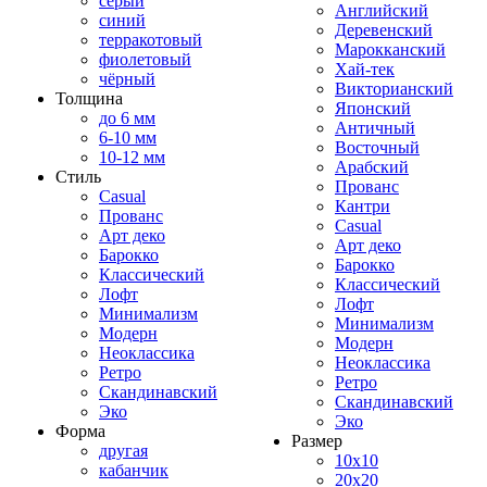
серый
Английский
синий
Деревенский
терракотовый
Марокканский
фиолетовый
Хай-тек
чёрный
Викторианский
Толщина
Японский
до 6 мм
Античный
6-10 мм
Восточный
10-12 мм
Арабский
Стиль
Прованс
Casual
Кантри
Прованс
Casual
Арт деко
Арт деко
Барокко
Барокко
Классический
Классический
Лофт
Лофт
Минимализм
Минимализм
Модерн
Модерн
Неоклассика
Неоклассика
Ретро
Ретро
Скандинавский
Скандинавский
Эко
Эко
Форма
Размер
другая
10x10
кабанчик
20x20