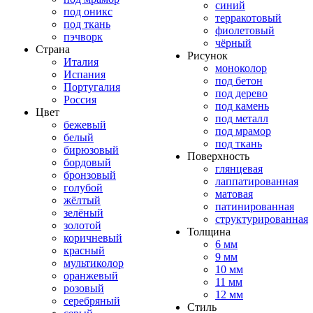
синий
под оникс
терракотовый
под ткань
фиолетовый
пэчворк
чёрный
Страна
Рисунок
Италия
моноколор
Испания
под бетон
Португалия
под дерево
Россия
под камень
Цвет
под металл
бежевый
под мрамор
белый
под ткань
бирюзовый
Поверхность
бордовый
глянцевая
бронзовый
лаппатированная
голубой
матовая
жёлтый
патинированная
зелёный
структурированная
золотой
Толщина
коричневый
6 мм
красный
9 мм
мультиколор
10 мм
оранжевый
11 мм
розовый
12 мм
серебряный
Стиль