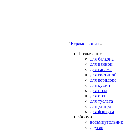
Керамогранит
Назначение
для балкона
для ванной
для гаража
для гостиной
для коридора
для кухни
для пола
для стен
для туалета
для улицы
для фартука
Форма
восьмиугольник
другая