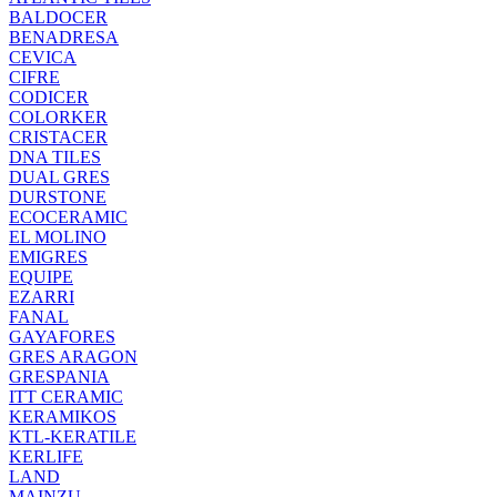
BALDOCER
BENADRESA
CEVICA
CIFRE
CODICER
COLORKER
CRISTACER
DNA TILES
DUAL GRES
DURSTONE
ECOCERAMIC
EL MOLINO
EMIGRES
EQUIPE
EZARRI
FANAL
GAYAFORES
GRES ARAGON
GRESPANIA
ITT CERAMIC
KERAMIKOS
KTL-KERATILE
KERLIFE
LAND
MAINZU