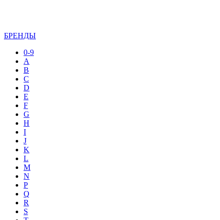
БРЕНДЫ
0-9
A
B
C
D
E
F
G
H
I
J
K
L
M
N
P
Q
R
S