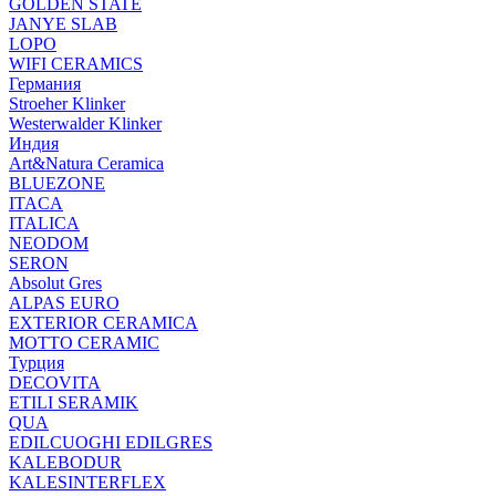
GOLDEN STATE
JANYE SLAB
LOPO
WIFI CERAMICS
Германия
Stroeher Klinker
Westerwalder Klinker
Индия
Art&Natura Ceramica
BLUEZONE
ITACA
ITALICA
NEODOM
SERON
Absolut Gres
ALPAS EURO
EXTERIOR CERAMICA
MOTTO CERAMIC
Турция
DECOVITA
ETILI SERAMIK
QUA
EDILCUOGHI EDILGRES
KALEBODUR
KALESINTERFLEX