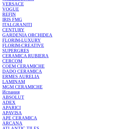
VERSACE
VOGUE
REFIN
IRIS FMG
ITALGRANITI
CENTURY
GARDENIA ORCHIDEA
FLORIM-LUXURY
FLORIM-CREATIVE
SUPERGRES
CERAMICA RUBIERA
CERCOM
COEM CERAMICHE
DADO CERAMICA
ERMES AURELIA
LAMINAM
MGM CERAMICHE
Испания
ABSOLUT
ADEX
APARICI
APAVISA
APE CERAMICA
ARCANA
ATLANTIC TILES