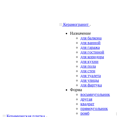
Керамогранит
Назначение
для балкона
для ванной
для гаража
для гостиной
для коридора
для кухни
для пола
для стен
для туалета
для улицы
для фартука
Форма
восьмиугольник
другая
квадрат
прямоугольник
ромб
Керамическая плитка