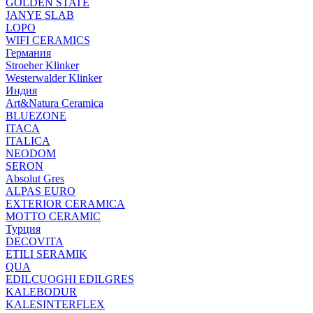
GOLDEN STATE
JANYE SLAB
LOPO
WIFI CERAMICS
Германия
Stroeher Klinker
Westerwalder Klinker
Индия
Art&Natura Ceramica
BLUEZONE
ITACA
ITALICA
NEODOM
SERON
Absolut Gres
ALPAS EURO
EXTERIOR CERAMICA
MOTTO CERAMIC
Турция
DECOVITA
ETILI SERAMIK
QUA
EDILCUOGHI EDILGRES
KALEBODUR
KALESINTERFLEX