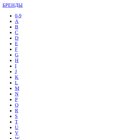
БРЕНДЫ
0-9
A
B
C
D
E
F
G
H
I
J
K
L
M
N
P
Q
R
S
T
U
V
W