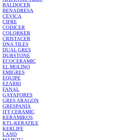
BALDOCER
BENADRESA
CEVICA
CIFRE
CODICER
COLORKER
CRISTACER
DNA TILES
DUAL GRES
DURSTONE
ECOCERAMIC
EL MOLINO
EMIGRES
EQUIPE
EZARRI
FANAL
GAYAFORES
GRES ARAGON
GRESPANIA
ITT CERAMIC
KERAMIKOS
KTL-KERATILE
KERLIFE
LAND
MAINZU