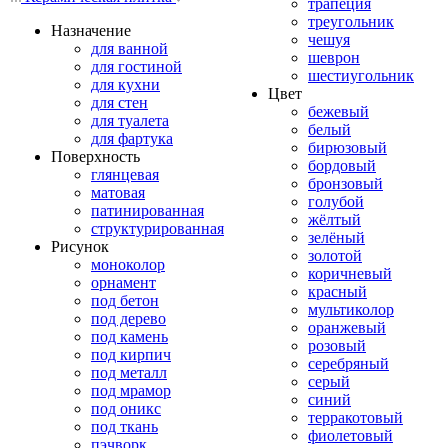
трапеция
треугольник
Назначение
чешуя
для ванной
шеврон
для гостиной
шестиугольник
для кухни
Цвет
для стен
бежевый
для туалета
белый
для фартука
бирюзовый
Поверхность
бордовый
глянцевая
бронзовый
матовая
голубой
патинированная
жёлтый
структурированная
зелёный
Рисунок
золотой
моноколор
коричневый
орнамент
красный
под бетон
мультиколор
под дерево
оранжевый
под камень
розовый
под кирпич
серебряный
под металл
серый
под мрамор
синий
под оникс
терракотовый
под ткань
фиолетовый
пэчворк