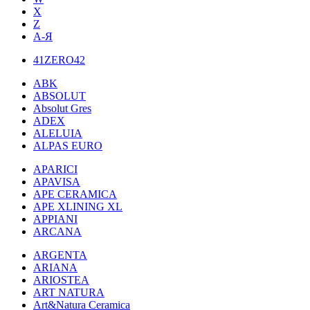
X
Z
А-Я
41ZERO42
ABK
ABSOLUT
Absolut Gres
ADEX
ALELUIA
ALPAS EURO
APARICI
APAVISA
APE CERAMICA
APE XLINING XL
APPIANI
ARCANA
ARGENTA
ARIANA
ARIOSTEA
ART NATURA
Art&Natura Ceramica