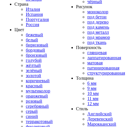
чёрный
Страна
Рисунок
Италия
моноколор
Испания
под бетон
Португалия
под дерево
Россия
под камень
Цвет
под металл
бежевый
под мрамор
белый
под ткань
бирюзовый
Поверхность
бордовый
глянцевая
бронзовый
лаппатированная
голубой
матовая
жёлтый
патинированная
зелёный
структурированная
золотой
Толщина
коричневый
6 мм
красный
9 мм
мультиколор
10 мм
оранжевый
11 мм
розовый
12 мм
серебряный
Стиль
серый
Английский
синий
Деревенский
терракотовый
Марокканский
фиолетовый