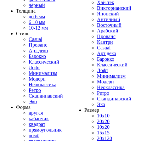
Хай-тек
чёрный
Викторианский
Толщина
Японский
до 6 мм
Античный
6-10 мм
Восточный
10-12 мм
Арабский
Стиль
Прованс
Casual
Кантри
Прованс
Casual
Арт деко
Арт деко
Барокко
Барокко
Классический
Классический
Лофт
Лофт
Минимализм
Минимализм
Модерн
Модерн
Неоклассика
Неоклассика
Ретро
Ретро
Скандинавский
Скандинавский
Эко
Эко
Форма
Размер
другая
10x10
кабанчик
20x20
квадрат
10x20
прямоугольник
15x15
ромб
20x120