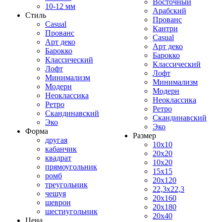
Восточный
10-12 мм
Арабский
Стиль
Прованс
Casual
Кантри
Прованс
Casual
Арт деко
Арт деко
Барокко
Барокко
Классический
Классический
Лофт
Лофт
Минимализм
Минимализм
Модерн
Модерн
Неоклассика
Неоклассика
Ретро
Ретро
Скандинавский
Скандинавский
Эко
Эко
Форма
Размер
другая
10x10
кабанчик
20x20
квадрат
10x20
прямоугольник
15x15
ромб
20x120
треугольник
22,3x22,3
чешуя
20x160
шеврон
20x180
шестиугольник
20x40
Цена