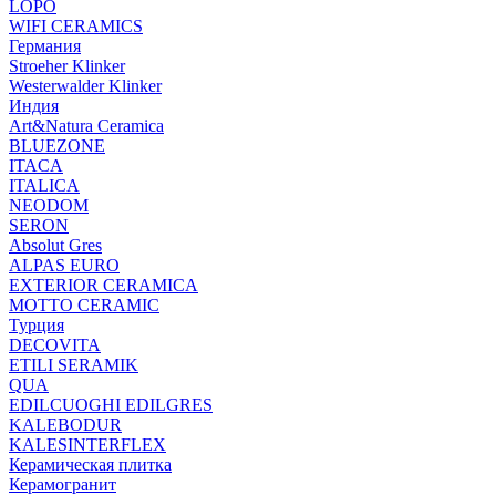
LOPO
WIFI CERAMICS
Германия
Stroeher Klinker
Westerwalder Klinker
Индия
Art&Natura Ceramica
BLUEZONE
ITACA
ITALICA
NEODOM
SERON
Absolut Gres
ALPAS EURO
EXTERIOR CERAMICA
MOTTO CERAMIC
Турция
DECOVITA
ETILI SERAMIK
QUA
EDILCUOGHI EDILGRES
KALEBODUR
KALESINTERFLEX
Керамическая плитка
Керамогранит