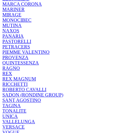
MARCA CORONA
MARINER
MIRAGE
MONOCIBEC
MUTINA
NAXOS
PANARIA
PASTORELLI
PETRACERS
PIEMME VALENTINO
PROVENZA
QUINTESSENZA
RAGNO
REX
REX MAGNUM
RICCHETTI
ROBERTO CAVALLI
SADON (RONDINE GROUP)
SANT AGOSTINO
TAGINA
TONALITE
UNICA
VALLELUNGA
VERSACE
VOGUE