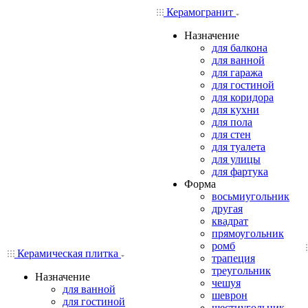
Керамогранит
Назначение
для балкона
для ванной
для гаража
для гостиной
для коридора
для кухни
для пола
для стен
для туалета
для улицы
для фартука
Форма
восьмиугольник
другая
квадрат
прямоугольник
ромб
Керамическая плитка
трапеция
треугольник
Назначение
чешуя
для ванной
шеврон
для гостиной
шестиугольник