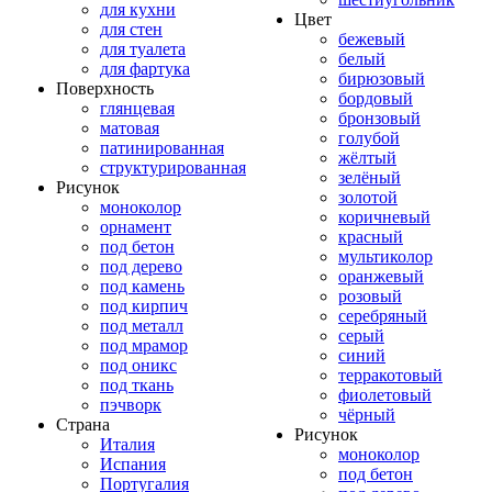
для кухни
Цвет
для стен
бежевый
для туалета
белый
для фартука
бирюзовый
Поверхность
бордовый
глянцевая
бронзовый
матовая
голубой
патинированная
жёлтый
структурированная
зелёный
Рисунок
золотой
моноколор
коричневый
орнамент
красный
под бетон
мультиколор
под дерево
оранжевый
под камень
розовый
под кирпич
серебряный
под металл
серый
под мрамор
синий
под оникс
терракотовый
под ткань
фиолетовый
пэчворк
чёрный
Страна
Рисунок
Италия
моноколор
Испания
под бетон
Португалия