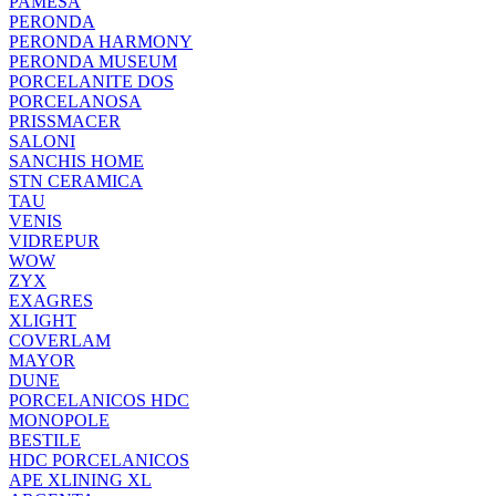
PAMESA
PERONDA
PERONDA HARMONY
PERONDA MUSEUM
PORCELANITE DOS
PORCELANOSA
PRISSMACER
SALONI
SANCHIS HOME
STN CERAMICA
TAU
VENIS
VIDREPUR
WOW
ZYX
EXAGRES
XLIGHT
COVERLAM
MAYOR
DUNE
PORCELANICOS HDC
MONOPOLE
BESTILE
HDC PORCELANICOS
APE XLINING XL