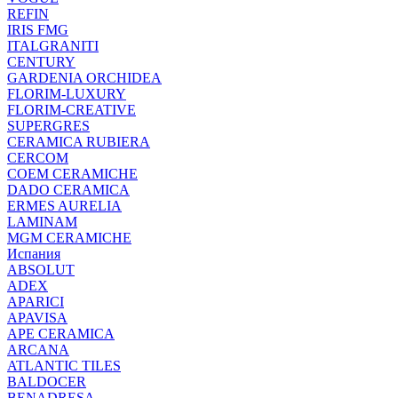
REFIN
IRIS FMG
ITALGRANITI
CENTURY
GARDENIA ORCHIDEA
FLORIM-LUXURY
FLORIM-CREATIVE
SUPERGRES
CERAMICA RUBIERA
CERCOM
COEM CERAMICHE
DADO CERAMICA
ERMES AURELIA
LAMINAM
MGM CERAMICHE
Испания
ABSOLUT
ADEX
APARICI
APAVISA
APE CERAMICA
ARCANA
ATLANTIC TILES
BALDOCER
BENADRESA