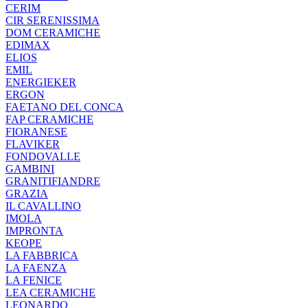
CERIM
CIR SERENISSIMA
DOM CERAMICHE
EDIMAX
ELIOS
EMIL
ENERGIEKER
ERGON
FAETANO DEL CONCA
FAP CERAMICHE
FIORANESE
FLAVIKER
FONDOVALLE
GAMBINI
GRANITIFIANDRE
GRAZIA
IL CAVALLINO
IMOLA
IMPRONTA
KEOPE
LA FABBRICA
LA FAENZA
LA FENICE
LEA CERAMICHE
LEONARDO