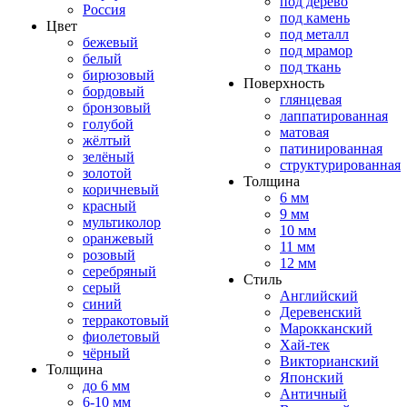
под дерево
Россия
под камень
Цвет
под металл
бежевый
под мрамор
белый
под ткань
бирюзовый
Поверхность
бордовый
глянцевая
бронзовый
лаппатированная
голубой
матовая
жёлтый
патинированная
зелёный
структурированная
золотой
Толщина
коричневый
6 мм
красный
9 мм
мультиколор
10 мм
оранжевый
11 мм
розовый
12 мм
серебряный
Стиль
серый
Английский
синий
Деревенский
терракотовый
Марокканский
фиолетовый
Хай-тек
чёрный
Викторианский
Толщина
Японский
до 6 мм
Античный
6-10 мм