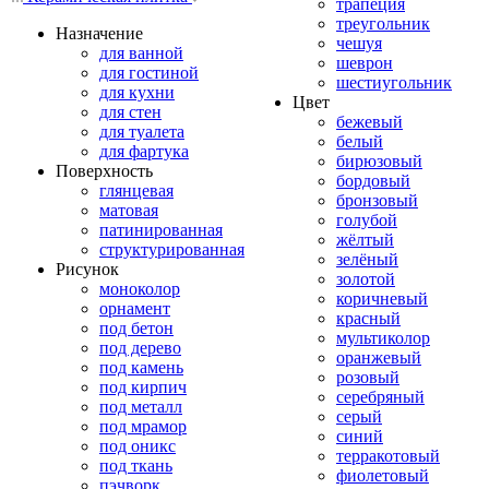
трапеция
треугольник
Назначение
чешуя
для ванной
шеврон
для гостиной
шестиугольник
для кухни
Цвет
для стен
бежевый
для туалета
белый
для фартука
бирюзовый
Поверхность
бордовый
глянцевая
бронзовый
матовая
голубой
патинированная
жёлтый
структурированная
зелёный
Рисунок
золотой
моноколор
коричневый
орнамент
красный
под бетон
мультиколор
под дерево
оранжевый
под камень
розовый
под кирпич
серебряный
под металл
серый
под мрамор
синий
под оникс
терракотовый
под ткань
фиолетовый
пэчворк