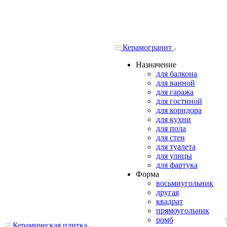
Керамогранит
Назначение
для балкона
для ванной
для гаража
для гостиной
для коридора
для кухни
для пола
для стен
для туалета
для улицы
для фартука
Форма
восьмиугольник
другая
квадрат
прямоугольник
ромб
Керамическая плитка