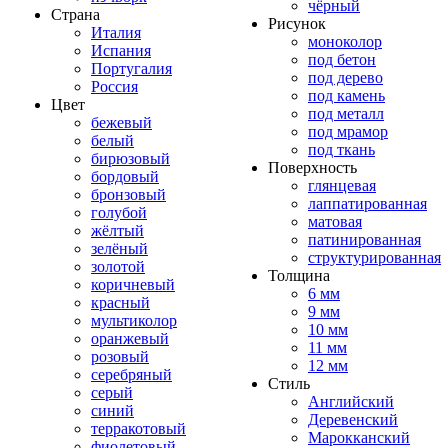
чёрный
Страна
Рисунок
Италия
моноколор
Испания
под бетон
Португалия
под дерево
Россия
под камень
Цвет
под металл
бежевый
под мрамор
белый
под ткань
бирюзовый
Поверхность
бордовый
глянцевая
бронзовый
лаппатированная
голубой
матовая
жёлтый
патинированная
зелёный
структурированная
золотой
Толщина
коричневый
6 мм
красный
9 мм
мультиколор
10 мм
оранжевый
11 мм
розовый
12 мм
серебряный
Стиль
серый
Английский
синий
Деревенский
терракотовый
Марокканский
фиолетовый