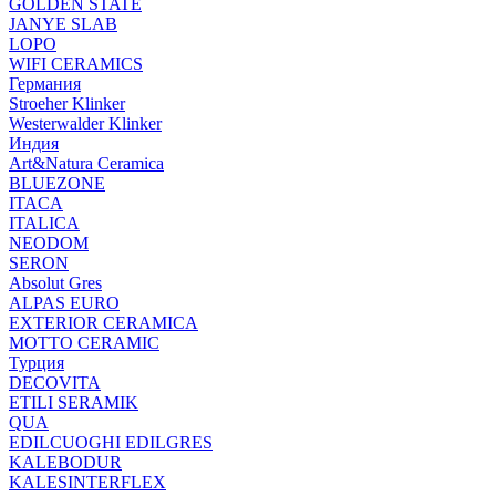
GOLDEN STATE
JANYE SLAB
LOPO
WIFI CERAMICS
Германия
Stroeher Klinker
Westerwalder Klinker
Индия
Art&Natura Ceramica
BLUEZONE
ITACA
ITALICA
NEODOM
SERON
Absolut Gres
ALPAS EURO
EXTERIOR CERAMICA
MOTTO CERAMIC
Турция
DECOVITA
ETILI SERAMIK
QUA
EDILCUOGHI EDILGRES
KALEBODUR
KALESINTERFLEX