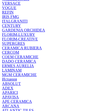
VERSACE
VOGUE
REFIN
IRIS FMG
ITALGRANITI
CENTURY
GARDENIA ORCHIDEA
FLORIM-LUXURY
FLORIM-CREATIVE
SUPERGRES
CERAMICA RUBIERA
CERCOM
COEM CERAMICHE
DADO CERAMICA
ERMES AURELIA
LAMINAM
MGM CERAMICHE
Испания
ABSOLUT
ADEX
APARICI
APAVISA
APE CERAMICA
ARCANA
ATLANTIC TILES