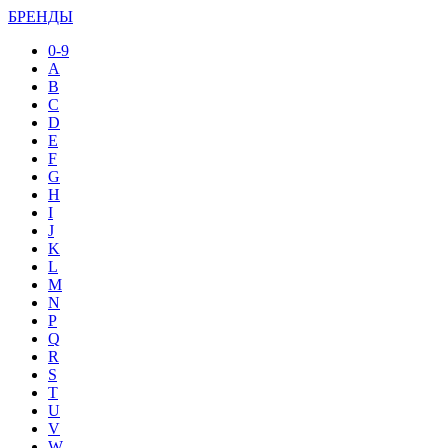
БРЕНДЫ
0-9
A
B
C
D
E
F
G
H
I
J
K
L
M
N
P
Q
R
S
T
U
V
W