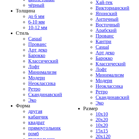
Хай-тек
чёрный
Викторианский
Толщина
Японский
до 6 мм
Античный
6-10 мм
Восточный
10-12 мм
Арабский
Стиль
Прованс
Casual
Кантри
Прованс
Casual
Арт деко
Арт деко
Барокко
Барокко
Классический
Классический
Лофт
Лофт
Минимализм
Минимализм
Модерн
Модерн
Неоклассика
Неоклассика
Ретро
Ретро
Скандинавский
Скандинавский
Эко
Эко
Форма
Размер
другая
10x10
кабанчик
20x20
квадрат
10x20
прямоугольник
15x15
ромб
20x120