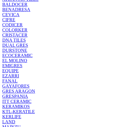
BALDOCER
BENADRESA
CEVICA
CIFRE
CODICER
COLORKER
CRISTACER
DNA TILES
DUAL GRES
DURSTONE
ECOCERAMIC
EL MOLINO
EMIGRES
EQUIPE
EZARRI
FANAL
GAYAFORES
GRES ARAGON
GRESPANIA
ITT CERAMIC
KERAMIKOS
KTL-KERATILE
KERLIFE
LAND
MAINZU