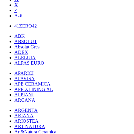
X
Z
А-Я
41ZERO42
ABK
ABSOLUT
Absolut Gres
ADEX
ALELUIA
ALPAS EURO
APARICI
APAVISA
APE CERAMICA
APE XLINING XL
APPIANI
ARCANA
ARGENTA
ARIANA
ARIOSTEA
ART NATURA
Art&Natura Ceramica