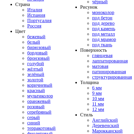
чёрный
Страна
Рисунок
Италия
моноколор
Испания
под бетон
Португалия
под дерево
Россия
под камень
Цвет
под металл
бежевый
под мрамор
белый
под ткань
бирюзовый
Поверхность
бордовый
глянцевая
бронзовый
лаппатированная
голубой
матовая
жёлтый
патинированная
зелёный
структурированная
золотой
Толщина
коричневый
6 мм
красный
9 мм
мультиколор
10 мм
оранжевый
11 мм
розовый
12 мм
серебряный
Стиль
серый
Английский
синий
Деревенский
терракотовый
Марокканский
фиолетовый