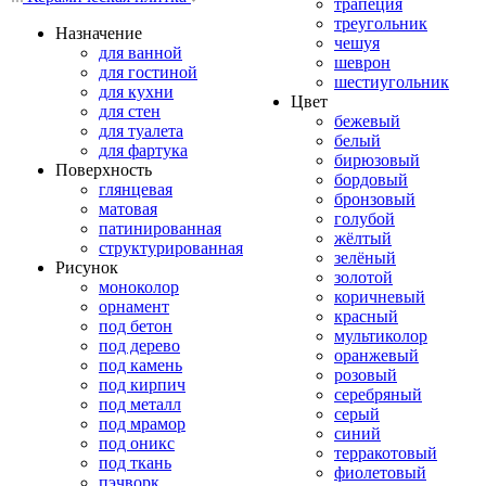
трапеция
треугольник
Назначение
чешуя
для ванной
шеврон
для гостиной
шестиугольник
для кухни
Цвет
для стен
бежевый
для туалета
белый
для фартука
бирюзовый
Поверхность
бордовый
глянцевая
бронзовый
матовая
голубой
патинированная
жёлтый
структурированная
зелёный
Рисунок
золотой
моноколор
коричневый
орнамент
красный
под бетон
мультиколор
под дерево
оранжевый
под камень
розовый
под кирпич
серебряный
под металл
серый
под мрамор
синий
под оникс
терракотовый
под ткань
фиолетовый
пэчворк