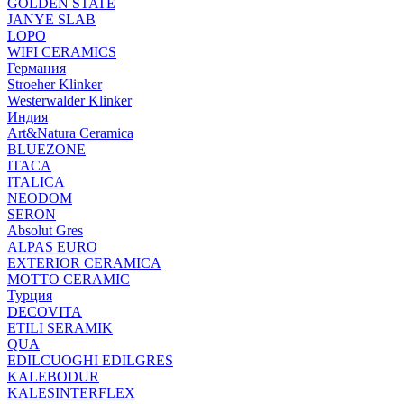
GOLDEN STATE
JANYE SLAB
LOPO
WIFI CERAMICS
Германия
Stroeher Klinker
Westerwalder Klinker
Индия
Art&Natura Ceramica
BLUEZONE
ITACA
ITALICA
NEODOM
SERON
Absolut Gres
ALPAS EURO
EXTERIOR CERAMICA
MOTTO CERAMIC
Турция
DECOVITA
ETILI SERAMIK
QUA
EDILCUOGHI EDILGRES
KALEBODUR
KALESINTERFLEX