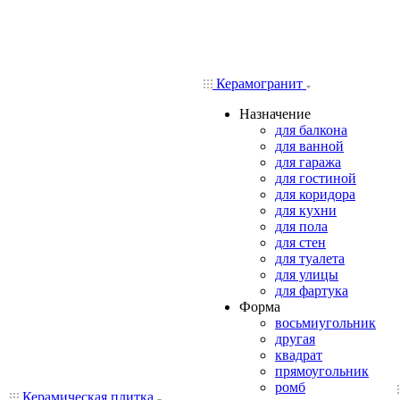
Керамогранит
Назначение
для балкона
для ванной
для гаража
для гостиной
для коридора
для кухни
для пола
для стен
для туалета
для улицы
для фартука
Форма
восьмиугольник
другая
квадрат
прямоугольник
ромб
Керамическая плитка