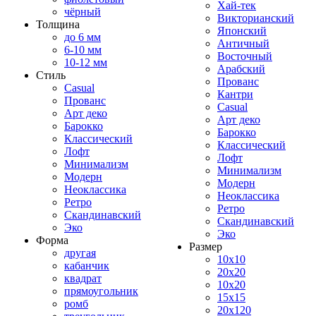
Хай-тек
чёрный
Викторианский
Толщина
Японский
до 6 мм
Античный
6-10 мм
Восточный
10-12 мм
Арабский
Стиль
Прованс
Casual
Кантри
Прованс
Casual
Арт деко
Арт деко
Барокко
Барокко
Классический
Классический
Лофт
Лофт
Минимализм
Минимализм
Модерн
Модерн
Неоклассика
Неоклассика
Ретро
Ретро
Скандинавский
Скандинавский
Эко
Эко
Форма
Размер
другая
10x10
кабанчик
20x20
квадрат
10x20
прямоугольник
15x15
ромб
20x120