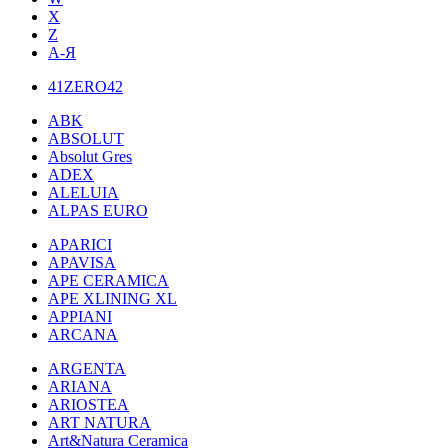
X
Z
А-Я
41ZERO42
ABK
ABSOLUT
Absolut Gres
ADEX
ALELUIA
ALPAS EURO
APARICI
APAVISA
APE CERAMICA
APE XLINING XL
APPIANI
ARCANA
ARGENTA
ARIANA
ARIOSTEA
ART NATURA
Art&Natura Ceramica