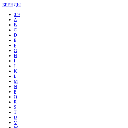
БРЕНДЫ
0-9
A
B
C
D
E
F
G
H
I
J
K
L
M
N
P
Q
R
S
T
U
V
W