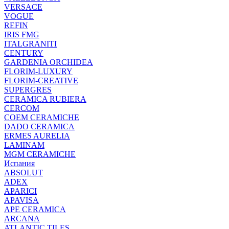
VERSACE
VOGUE
REFIN
IRIS FMG
ITALGRANITI
CENTURY
GARDENIA ORCHIDEA
FLORIM-LUXURY
FLORIM-CREATIVE
SUPERGRES
CERAMICA RUBIERA
CERCOM
COEM CERAMICHE
DADO CERAMICA
ERMES AURELIA
LAMINAM
MGM CERAMICHE
Испания
ABSOLUT
ADEX
APARICI
APAVISA
APE CERAMICA
ARCANA
ATLANTIC TILES