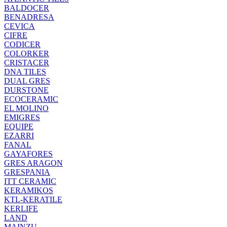
BALDOCER
BENADRESA
CEVICA
CIFRE
CODICER
COLORKER
CRISTACER
DNA TILES
DUAL GRES
DURSTONE
ECOCERAMIC
EL MOLINO
EMIGRES
EQUIPE
EZARRI
FANAL
GAYAFORES
GRES ARAGON
GRESPANIA
ITT CERAMIC
KERAMIKOS
KTL-KERATILE
KERLIFE
LAND
MAINZU