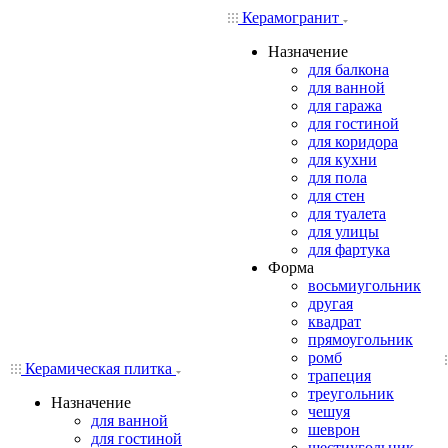
Керамогранит
Назначение
для балкона
для ванной
для гаража
для гостиной
для коридора
для кухни
для пола
для стен
для туалета
для улицы
для фартука
Форма
восьмиугольник
другая
квадрат
прямоугольник
ромб
Керамическая плитка
трапеция
треугольник
Назначение
чешуя
для ванной
шеврон
для гостиной
шестиугольник