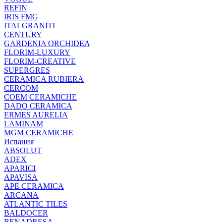
REFIN
IRIS FMG
ITALGRANITI
CENTURY
GARDENIA ORCHIDEA
FLORIM-LUXURY
FLORIM-CREATIVE
SUPERGRES
CERAMICA RUBIERA
CERCOM
COEM CERAMICHE
DADO CERAMICA
ERMES AURELIA
LAMINAM
MGM CERAMICHE
Испания
ABSOLUT
ADEX
APARICI
APAVISA
APE CERAMICA
ARCANA
ATLANTIC TILES
BALDOCER
BENADRESA