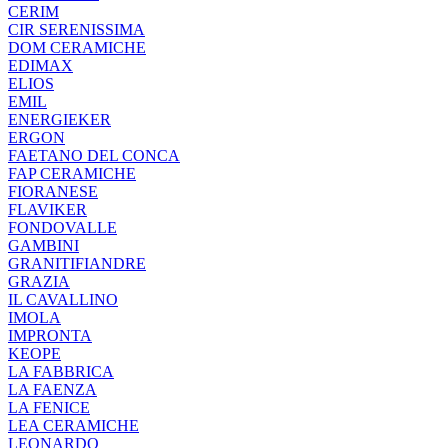
CERIM
CIR SERENISSIMA
DOM CERAMICHE
EDIMAX
ELIOS
EMIL
ENERGIEKER
ERGON
FAETANO DEL CONCA
FAP CERAMICHE
FIORANESE
FLAVIKER
FONDOVALLE
GAMBINI
GRANITIFIANDRE
GRAZIA
IL CAVALLINO
IMOLA
IMPRONTA
KEOPE
LA FABBRICA
LA FAENZA
LA FENICE
LEA CERAMICHE
LEONARDO