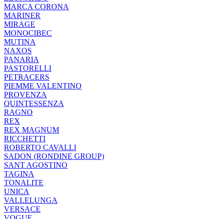
MARCA CORONA
MARINER
MIRAGE
MONOCIBEC
MUTINA
NAXOS
PANARIA
PASTORELLI
PETRACERS
PIEMME VALENTINO
PROVENZA
QUINTESSENZA
RAGNO
REX
REX MAGNUM
RICCHETTI
ROBERTO CAVALLI
SADON (RONDINE GROUP)
SANT AGOSTINO
TAGINA
TONALITE
UNICA
VALLELUNGA
VERSACE
VOGUE