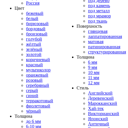
под дерево
Россия
под камень
Цвет
под металл
бежевый
под мрамор
белый
под ткань
бирюзовый
Поверхность
бордовый
глянцевая
бронзовый
лаппатированная
голубой
матовая
жёлтый
патинированная
зелёный
структурированная
золотой
Толщина
коричневый
6 мм
красный
9 мм
мультиколор
10 мм
оранжевый
11 мм
розовый
12 мм
серебряный
Стиль
серый
Английский
синий
Деревенский
терракотовый
Марокканский
фиолетовый
Хай-тек
чёрный
Викторианский
Толщина
Японский
до 6 мм
Античный
6-10 мм