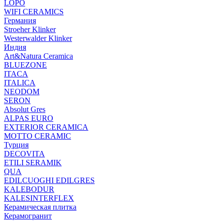
LOPO
WIFI CERAMICS
Германия
Stroeher Klinker
Westerwalder Klinker
Индия
Art&Natura Ceramica
BLUEZONE
ITACA
ITALICA
NEODOM
SERON
Absolut Gres
ALPAS EURO
EXTERIOR CERAMICA
MOTTO CERAMIC
Турция
DECOVITA
ETILI SERAMIK
QUA
EDILCUOGHI EDILGRES
KALEBODUR
KALESINTERFLEX
Керамическая плитка
Керамогранит