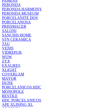
PAMESA
PERONDA
PERONDA HARMONY
PERONDA MUSEUM
PORCELANITE DOS
PORCELANOSA
PRISSMACER
SALONI
SANCHIS HOME
STN CERAMICA
TAU
VENIS
VIDREPUR
WOW
ZYX
EXAGRES
XLIGHT
COVERLAM
MAYOR
DUNE
PORCELANICOS HDC
MONOPOLE
BESTILE
HDC PORCELANICOS
APE XLINING XL