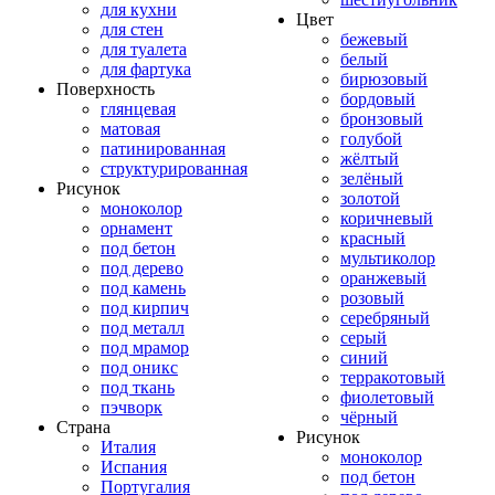
для кухни
Цвет
для стен
бежевый
для туалета
белый
для фартука
бирюзовый
Поверхность
бордовый
глянцевая
бронзовый
матовая
голубой
патинированная
жёлтый
структурированная
зелёный
Рисунок
золотой
моноколор
коричневый
орнамент
красный
под бетон
мультиколор
под дерево
оранжевый
под камень
розовый
под кирпич
серебряный
под металл
серый
под мрамор
синий
под оникс
терракотовый
под ткань
фиолетовый
пэчворк
чёрный
Страна
Рисунок
Италия
моноколор
Испания
под бетон
Португалия