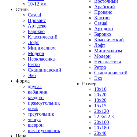
Восточный
10-12 мм
Арабский
Стиль
Прованс
Casual
Кантри
Прованс
Casual
Арт деко
Арт деко
Барокко
Барокко
Классический
Классический
Лофт
Лофт
Минимализм
Минимализм
Модерн
Модерн
Неоклассика
Неоклассика
Ретро
Ретро
Скандинавский
Скандинавский
Эко
Эко
Форма
Размер
другая
10x10
кабанчик
20x20
квадрат
10x20
прямоугольник
15x15
ромб
20x120
треугольник
22,3x22,3
чешуя
20x160
шеврон
20x180
шестиугольник
20x40
Цена