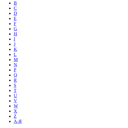
B
C
D
E
F
G
H
I
J
K
L
M
N
P
Q
R
S
T
U
V
W
X
Z
А-Я