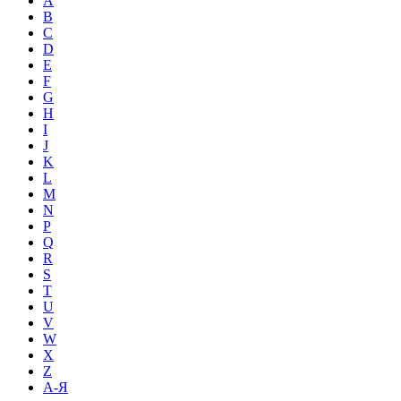
A
B
C
D
E
F
G
H
I
J
K
L
M
N
P
Q
R
S
T
U
V
W
X
Z
А-Я