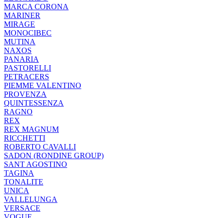
MARCA CORONA
MARINER
MIRAGE
MONOCIBEC
MUTINA
NAXOS
PANARIA
PASTORELLI
PETRACERS
PIEMME VALENTINO
PROVENZA
QUINTESSENZA
RAGNO
REX
REX MAGNUM
RICCHETTI
ROBERTO CAVALLI
SADON (RONDINE GROUP)
SANT AGOSTINO
TAGINA
TONALITE
UNICA
VALLELUNGA
VERSACE
VOGUE