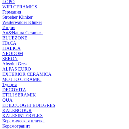
LOPO
WIFI CERAMICS
Германия
Stroeher Klinker
Westerwalder Klinker
Индия
Art&Natura Ceramica
BLUEZONE
ITACA
ITALICA
NEODOM
SERON
Absolut Gres
ALPAS EURO
EXTERIOR CERAMICA
MOTTO CERAMIC
Турция
DECOVITA
ETILI SERAMIK
QUA
EDILCUOGHI EDILGRES
KALEBODUR
KALESINTERFLEX
Керамическая плитка
Керамогранит