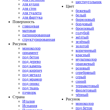
шестиугольник
для кухни
Цвет
для стен
бежевый
для туалета
белый
для фартука
бирюзовый
Поверхность
бордовый
глянцевая
бронзовый
матовая
голубой
патинированная
жёлтый
структурированная
зелёный
Рисунок
золотой
моноколор
коричневый
орнамент
красный
под бетон
мультиколор
под дерево
оранжевый
под камень
розовый
под кирпич
серебряный
под металл
серый
под мрамор
синий
под оникс
терракотовый
под ткань
фиолетовый
пэчворк
чёрный
Страна
Рисунок
Италия
моноколор
Испания
под бетон