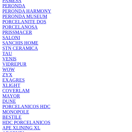
PAMESA
PERONDA
PERONDA HARMONY
PERONDA MUSEUM
PORCELANITE DOS
PORCELANOSA
PRISSMACER
SALONI
SANCHIS HOME
STN CERAMICA
TAU
VENIS
VIDREPUR
WOW
ZYX
EXAGRES
XLIGHT
COVERLAM
MAYOR
DUNE
PORCELANICOS HDC
MONOPOLE
BESTILE
HDC PORCELANICOS
APE XLINING XL