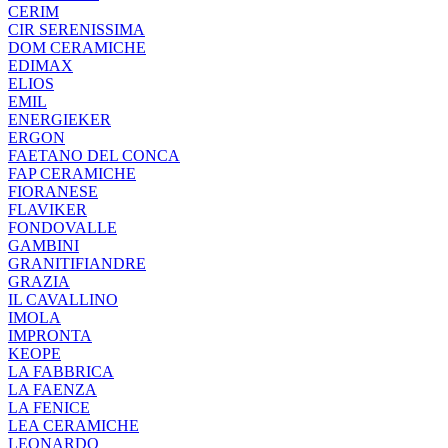
CERIM
CIR SERENISSIMA
DOM CERAMICHE
EDIMAX
ELIOS
EMIL
ENERGIEKER
ERGON
FAETANO DEL CONCA
FAP CERAMICHE
FIORANESE
FLAVIKER
FONDOVALLE
GAMBINI
GRANITIFIANDRE
GRAZIA
IL CAVALLINO
IMOLA
IMPRONTA
KEOPE
LA FABBRICA
LA FAENZA
LA FENICE
LEA CERAMICHE
LEONARDO