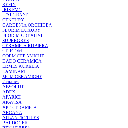
REFIN
IRIS FMG
ITALGRANITI
CENTURY
GARDENIA ORCHIDEA
FLORIM-LUXURY
FLORIM-CREATIVE
SUPERGRES
CERAMICA RUBIERA
CERCOM
COEM CERAMICHE
DADO CERAMICA
ERMES AURELIA
LAMINAM
MGM CERAMICHE
Испания
ABSOLUT
ADEX
APARICI
APAVISA
APE CERAMICA
ARCANA
ATLANTIC TILES
BALDOCER
BENADRESA