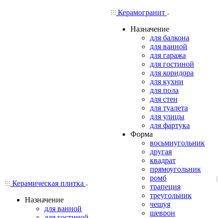
Керамогранит
Назначение
для балкона
для ванной
для гаража
для гостиной
для коридора
для кухни
для пола
для стен
для туалета
для улицы
для фартука
Форма
восьмиугольник
другая
квадрат
прямоугольник
ромб
Керамическая плитка
трапеция
треугольник
Назначение
чешуя
для ванной
шеврон
для гостиной