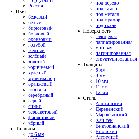
Португалия
под дерево
Россия
под камень
Цвет
под металл
бежевый
под мрамор
белый
под ткань
бирюзовый
Поверхность
бордовый
глянцевая
бронзовый
лаппатированная
голубой
матовая
жёлтый
патинированная
зелёный
структурированная
золотой
Толщина
коричневый
6 мм
красный
9 мм
мультиколор
10 мм
оранжевый
11 мм
розовый
12 мм
серебряный
Стиль
серый
Английский
синий
Деревенский
терракотовый
Марокканский
фиолетовый
Хай-тек
чёрный
Викторианский
Толщина
Японский
до 6 мм
Античный