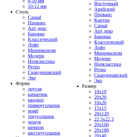
6-10 мм
Восточный
10-12 мм
Арабский
Стиль
Прованс
Casual
Кантри
Прованс
Casual
Арт деко
Арт деко
Барокко
Барокко
Классический
Классический
Лофт
Лофт
Минимализм
Минимализм
Модерн
Модерн
Неоклассика
Неоклассика
Ретро
Ретро
Скандинавский
Скандинавский
Эко
Эко
Форма
Размер
другая
10x10
кабанчик
20x20
квадрат
10x20
прямоугольник
15x15
ромб
20x120
треугольник
22,3x22,3
чешуя
20x160
шеврон
20x180
шестиугольник
20x40