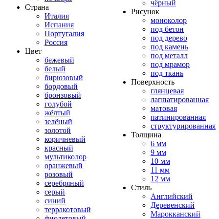
чёрный
Страна
Рисунок
Италия
моноколор
Испания
под бетон
Португалия
под дерево
Россия
под камень
Цвет
под металл
бежевый
под мрамор
белый
под ткань
бирюзовый
Поверхность
бордовый
глянцевая
бронзовый
лаппатированная
голубой
матовая
жёлтый
патинированная
зелёный
структурированная
золотой
Толщина
коричневый
6 мм
красный
9 мм
мультиколор
10 мм
оранжевый
11 мм
розовый
12 мм
серебряный
Стиль
серый
Английский
синий
Деревенский
терракотовый
Марокканский
фиолетовый