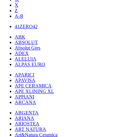
X
Z
А-Я
41ZERO42
ABK
ABSOLUT
Absolut Gres
ADEX
ALELUIA
ALPAS EURO
APARICI
APAVISA
APE CERAMICA
APE XLINING XL
APPIANI
ARCANA
ARGENTA
ARIANA
ARIOSTEA
ART NATURA
Art&Natura Ceramica