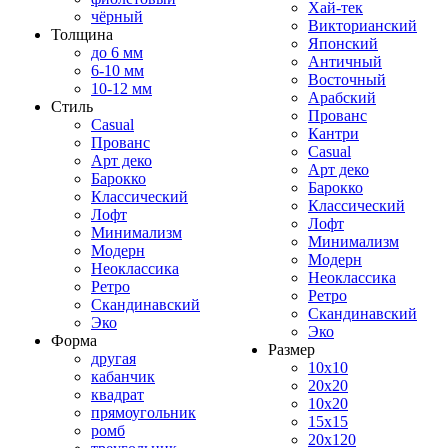
Хай-тек
чёрный
Викторианский
Толщина
Японский
до 6 мм
Античный
6-10 мм
Восточный
10-12 мм
Арабский
Стиль
Прованс
Casual
Кантри
Прованс
Casual
Арт деко
Арт деко
Барокко
Барокко
Классический
Классический
Лофт
Лофт
Минимализм
Минимализм
Модерн
Модерн
Неоклассика
Неоклассика
Ретро
Ретро
Скандинавский
Скандинавский
Эко
Эко
Форма
Размер
другая
10x10
кабанчик
20x20
квадрат
10x20
прямоугольник
15x15
ромб
20x120