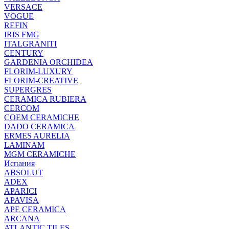
VERSACE
VOGUE
REFIN
IRIS FMG
ITALGRANITI
CENTURY
GARDENIA ORCHIDEA
FLORIM-LUXURY
FLORIM-CREATIVE
SUPERGRES
CERAMICA RUBIERA
CERCOM
COEM CERAMICHE
DADO CERAMICA
ERMES AURELIA
LAMINAM
MGM CERAMICHE
Испания
ABSOLUT
ADEX
APARICI
APAVISA
APE CERAMICA
ARCANA
ATLANTIC TILES