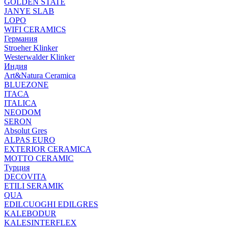
GOLDEN STATE
JANYE SLAB
LOPO
WIFI CERAMICS
Германия
Stroeher Klinker
Westerwalder Klinker
Индия
Art&Natura Ceramica
BLUEZONE
ITACA
ITALICA
NEODOM
SERON
Absolut Gres
ALPAS EURO
EXTERIOR CERAMICA
MOTTO CERAMIC
Турция
DECOVITA
ETILI SERAMIK
QUA
EDILCUOGHI EDILGRES
KALEBODUR
KALESINTERFLEX