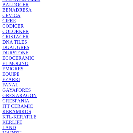
BALDOCER
BENADRESA
CEVICA
CIFRE
CODICER
COLORKER
CRISTACER
DNA TILES
DUAL GRES
DURSTONE
ECOCERAMIC
EL MOLINO
EMIGRES
EQUIPE
EZARRI
FANAL
GAYAFORES
GRES ARAGON
GRESPANIA
ITT CERAMIC
KERAMIKOS
KTL-KERATILE
KERLIFE
LAND
MAINZU