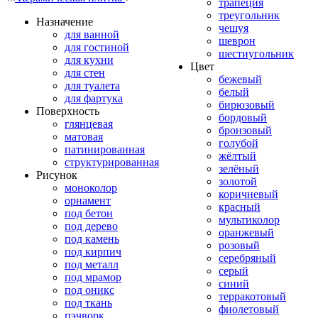
трапеция
треугольник
Назначение
чешуя
для ванной
шеврон
для гостиной
шестиугольник
для кухни
Цвет
для стен
бежевый
для туалета
белый
для фартука
бирюзовый
Поверхность
бордовый
глянцевая
бронзовый
матовая
голубой
патинированная
жёлтый
структурированная
зелёный
Рисунок
золотой
моноколор
коричневый
орнамент
красный
под бетон
мультиколор
под дерево
оранжевый
под камень
розовый
под кирпич
серебряный
под металл
серый
под мрамор
синий
под оникс
терракотовый
под ткань
фиолетовый
пэчворк