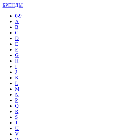
БРЕНДЫ
0-9
A
B
C
D
E
F
G
H
I
J
K
L
M
N
P
Q
R
S
T
U
V
W