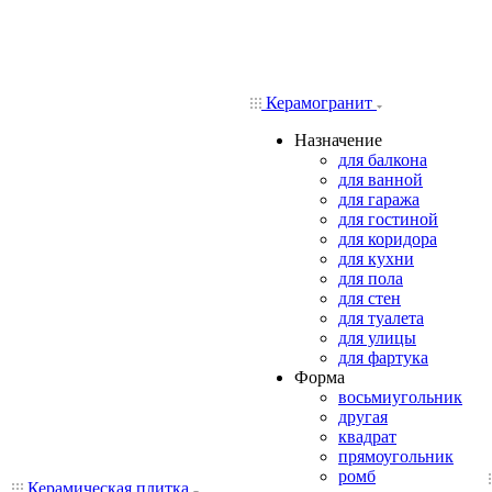
Керамогранит
Назначение
для балкона
для ванной
для гаража
для гостиной
для коридора
для кухни
для пола
для стен
для туалета
для улицы
для фартука
Форма
восьмиугольник
другая
квадрат
прямоугольник
ромб
Керамическая плитка