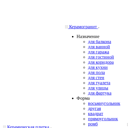
Керамогранит
Назначение
для балкона
для ванной
для гаража
для гостиной
для коридора
для кухни
для пола
для стен
для туалета
для улицы
для фартука
Форма
восьмиугольник
другая
квадрат
прямоугольник
ромб
Керамическая плитка