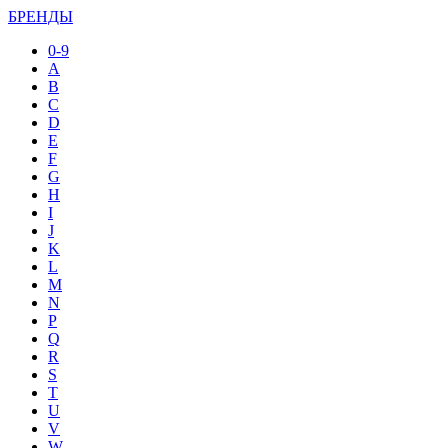
БРЕНДЫ
0-9
A
B
C
D
E
F
G
H
I
J
K
L
M
N
P
Q
R
S
T
U
V
W