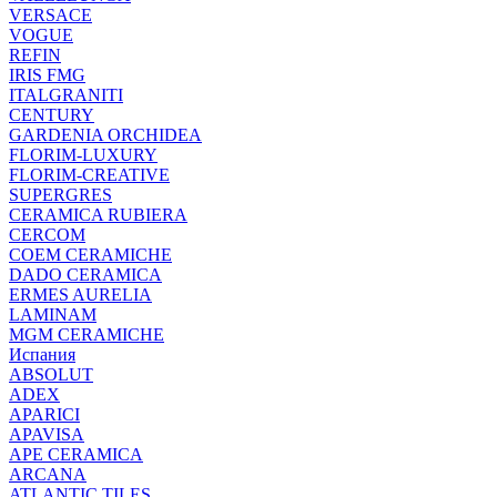
VERSACE
VOGUE
REFIN
IRIS FMG
ITALGRANITI
CENTURY
GARDENIA ORCHIDEA
FLORIM-LUXURY
FLORIM-CREATIVE
SUPERGRES
CERAMICA RUBIERA
CERCOM
COEM CERAMICHE
DADO CERAMICA
ERMES AURELIA
LAMINAM
MGM CERAMICHE
Испания
ABSOLUT
ADEX
APARICI
APAVISA
APE CERAMICA
ARCANA
ATLANTIC TILES