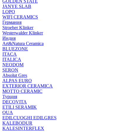
GOLDEN STATE
JANYE SLAB
LOPO
WIFI CERAMICS
Германия
Stroeher Klinker
Westerwalder Klinker
Индия
Art&Natura Ceramica
BLUEZONE
ITACA
ITALICA
NEODOM
SERON
Absolut Gres
ALPAS EURO
EXTERIOR CERAMICA
MOTTO CERAMIC
Турция
DECOVITA
ETILI SERAMIK
QUA
EDILCUOGHI EDILGRES
KALEBODUR
KALESINTERFLEX