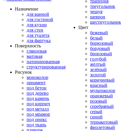
трапеция
треугольник
Назначение
чешуя
для ванной
шеврон
для гостиной
шестиугольник
для кухни
Цвет
для стен
бежевый
для туалета
белый
для фартука
бирюзовый
Поверхность
бордовый
глянцевая
бронзовый
матовая
голубой
патинированная
жёлтый
структурированная
зелёный
Рисунок
золотой
моноколор
коричневый
орнамент
красный
под бетон
мультиколор
под дерево
оранжевый
под камень
розовый
под кирпич
серебряный
под металл
серый
под мрамор
синий
под оникс
терракотовый
под ткань
фиолетовый
пэчворк