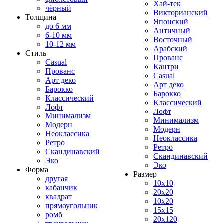
Хай-тек
чёрный
Викторианский
Толщина
Японский
до 6 мм
Античный
6-10 мм
Восточный
10-12 мм
Арабский
Стиль
Прованс
Casual
Кантри
Прованс
Casual
Арт деко
Арт деко
Барокко
Барокко
Классический
Классический
Лофт
Лофт
Минимализм
Минимализм
Модерн
Модерн
Неоклассика
Неоклассика
Ретро
Ретро
Скандинавский
Скандинавский
Эко
Эко
Форма
Размер
другая
10x10
кабанчик
20x20
квадрат
10x20
прямоугольник
15x15
ромб
20x120