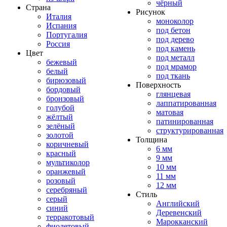
чёрный
Страна
Рисунок
Италия
моноколор
Испания
под бетон
Португалия
под дерево
Россия
под камень
Цвет
под металл
бежевый
под мрамор
белый
под ткань
бирюзовый
Поверхность
бордовый
глянцевая
бронзовый
лаппатированная
голубой
матовая
жёлтый
патинированная
зелёный
структурированная
золотой
Толщина
коричневый
6 мм
красный
9 мм
мультиколор
10 мм
оранжевый
11 мм
розовый
12 мм
серебряный
Стиль
серый
Английский
синий
Деревенский
терракотовый
Марокканский
фиолетовый