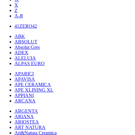
X
Z
А-Я
41ZERO42
ABK
ABSOLUT
Absolut Gres
ADEX
ALELUIA
ALPAS EURO
APARICI
APAVISA
APE CERAMICA
APE XLINING XL
APPIANI
ARCANA
ARGENTA
ARIANA
ARIOSTEA
ART NATURA
Art&Natura Ceramica