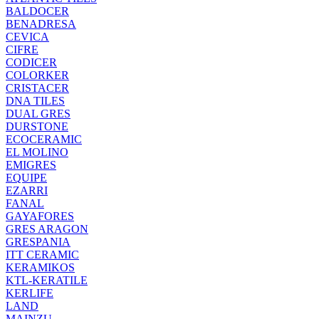
BALDOCER
BENADRESA
CEVICA
CIFRE
CODICER
COLORKER
CRISTACER
DNA TILES
DUAL GRES
DURSTONE
ECOCERAMIC
EL MOLINO
EMIGRES
EQUIPE
EZARRI
FANAL
GAYAFORES
GRES ARAGON
GRESPANIA
ITT CERAMIC
KERAMIKOS
KTL-KERATILE
KERLIFE
LAND
MAINZU